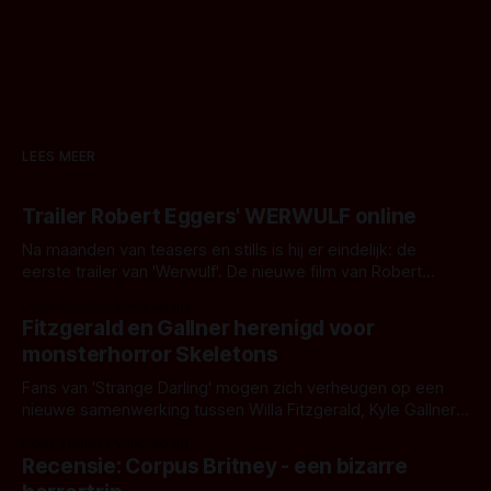
LEES MEER
Trailer Robert Eggers' WERWULF online
Na maanden van teasers en stills is hij er eindelijk: de
eerste trailer van 'Werwulf'. De nieuwe film van Robert
Eggers toont - zoals we van hem kennen - een rauwe en
Door Thomas Vanbrabant
kille stijl vol folklore en mythe. Het topic deze keer is (kon
Fitzgerald en Gallner herenigd voor
het het al raden?)... de weerwolf. Kijk je mee?
monsterhorror Skeletons
Fans van 'Strange Darling' mogen zich verheugen op een
nieuwe samenwerking tussen Willa Fitzgerald, Kyle Gallner
en regisseur J.T. Mollner. Binnenkort zijn ze te zien in
Door Thomas Vanbrabant
'Skeletons', een nieuwe creature feature waarvoor de
Recensie: Corpus Britney - een bizarre
opnames zijn gestart in Australië.