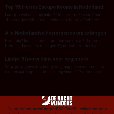
Door Frank Mulder
Top 15: Horror Escape Rooms in Nederland
Laat jij je wel eens opsluiten? Deze Horror Escape Rooms
zijn zeer geschikt om te spelen voor horrorliefhebbers.
Door Janita van Leeuwen
Alle Nederlandse horrorseries om te bingen
Herfstdip? Ideaal moment om één van deze 7 duistere
Nederlandse series te bingen! Bij nederhorror denk je al
snel aan horrorfilms, waarschijnlijk specifiek aan De Lift,
Door Frank Mulder
Amsterdamned of The Johnsons. Maar Nederlandse horror
Lijstje: 5 horrorfilms voor beginners
is niet beperkt tot films. Hier een aantal Nederlandse tv-
series uit het duistere of horrorgenre. Als
Wil je jouw gruwelijke hobby dolgraag delen met mensen
die een aardappelschilmes al eng vinden? Probeer ze eens
op te warmen met een instapmodel horrorfilm.
Door Marloes Keeris, Gerben Prins
Colofon
Vacatures
Contact
RSS Feed
Bluesky
Mastodon