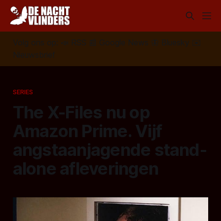
Volg ons op:
📣
RSS
📰
Google News
🦋
Bluesky
✉️
Nieuwsbrief
SERIES
The X-Files nu op
Amazon Prime. Vijf
angstaanjagende stand-
alone afleveringen