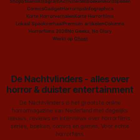
Shop
Steam
Instagram
Activiteiten
Boeken
Bordspellen
Comics
Gadget
Horrortips
Infographics
Korte Horrorverhalen
Korte Horrorfilms
Lokaal Spookverhaal
Premium artikelen
Columns
Horrorfilms 2026
No Geeks, No Glory
Werkt op
Ghost
De Nachtvlinders - alles over
horror & duister entertainment
De Nachtvlinders is het grootste online
horrormagazine van Nederland met dagelijks
nieuws, reviews en interviews over horrorfilms,
series, boeken, comics en games. Voor echte
horrorfans.