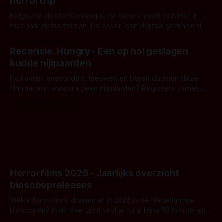
horrortrip
Belgische dichter Dominique de Groen houdt zich niet in
met haar debuutroman. De cover, een digitaal gerenderd en
bizar muterend lichaam tegen een pastelroze- en blauwe
Door Aafke van Pelt
achtergrond, belooft iets kleurrijks maar onheilspellends,
Recensie: Hungry - Een op hol geslagen
iets ongrijpbaars. En dat maakt De Groen met ieder woord
kudde nijlpaarden
waar.
Na haaien, anaconda's, leeuwen en beren dachten deze
filmmakers: waarom geen nijlpaarden? Regisseur James
Nunn doet het gewoon en aan ons om te oordelen of dat
Door Michel van Dam
goed uitpakt met Hungry of niet.
Horrorfilms 2026 - Jaarlijks overzicht
bioscoopreleases
Welke horrorfilms draaien er in 2026 in de Nederlandse
bioscopen? In dit overzicht vind je nu al bijna 50 horror- en
aanverwante films.