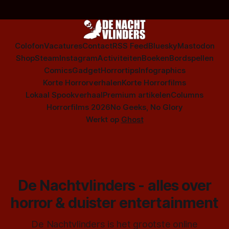
Colofon
Vacatures
Contact
RSS Feed
Bluesky
Mastodon
Shop
Steam
Instagram
Activiteiten
Boeken
Bordspellen
Comics
Gadget
Horrortips
Infographics
Korte Horrorverhalen
Korte Horrorfilms
Lokaal Spookverhaal
Premium artikelen
Columns
Horrorfilms 2026
No Geeks, No Glory
Werkt op
Ghost
De Nachtvlinders - alles over
horror & duister entertainment
De Nachtvlinders is het grootste online