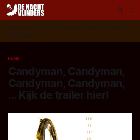
Volg ons op:
📣
RSS
📰
Google News
🦋
Bluesky
✉️
Nieuwsbrief
FILMS
Candyman, Candyman,
Candyman, Candyman,
... Kijk de trailer hier!