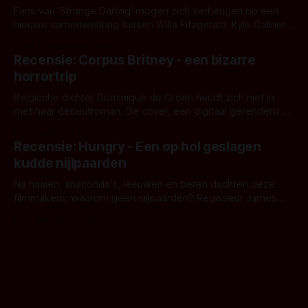
Fans van 'Strange Darling' mogen zich verheugen op een
nieuwe samenwerking tussen Willa Fitzgerald, Kyle Gallner
en regisseur J.T. Mollner. Binnenkort zijn ze te zien in
Door Thomas Vanbrabant
'Skeletons', een nieuwe creature feature waarvoor de
Recensie: Corpus Britney - een bizarre
opnames zijn gestart in Australië.
horrortrip
Belgische dichter Dominique de Groen houdt zich niet in
met haar debuutroman. De cover, een digitaal gerenderd en
bizar muterend lichaam tegen een pastelroze- en blauwe
Door Aafke van Pelt
achtergrond, belooft iets kleurrijks maar onheilspellends,
Recensie: Hungry - Een op hol geslagen
iets ongrijpbaars. En dat maakt De Groen met ieder woord
kudde nijlpaarden
waar.
Na haaien, anaconda's, leeuwen en beren dachten deze
filmmakers: waarom geen nijlpaarden? Regisseur James
Nunn doet het gewoon en aan ons om te oordelen of dat
Door Michel van Dam
goed uitpakt met Hungry of niet.