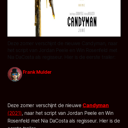
Deze zomer verschijnt de nieuwe Candyman, naar
het script van Jordan Peele en Win Rosenfeld met
Nia DaCosta als regisseur. Hier is de eerste trailer:
Frank Mulder
27 feb. 2020
Deze zomer verschijnt de nieuwe
Candyman
(2021)
, naar het script van Jordan Peele en Win
Rosenfeld met Nia DaCosta als regisseur. Hier is de