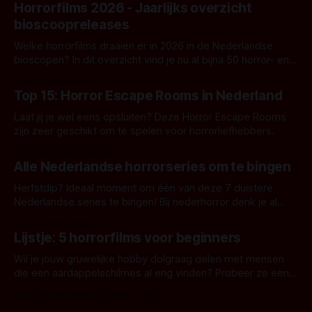
Horrorfilms 2026 - Jaarlijks overzicht
bioscoopreleases
Welke horrorfilms draaien er in 2026 in de Nederlandse
bioscopen? In dit overzicht vind je nu al bijna 50 horror- en
aanverwante films.
Door Frank Mulder
Top 15: Horror Escape Rooms in Nederland
Laat jij je wel eens opsluiten? Deze Horror Escape Rooms
zijn zeer geschikt om te spelen voor horrorliefhebbers.
Door Janita van Leeuwen
Alle Nederlandse horrorseries om te bingen
Herfstdip? Ideaal moment om één van deze 7 duistere
Nederlandse series te bingen! Bij nederhorror denk je al
snel aan horrorfilms, waarschijnlijk specifiek aan De Lift,
Door Frank Mulder
Amsterdamned of The Johnsons. Maar Nederlandse horror
Lijstje: 5 horrorfilms voor beginners
is niet beperkt tot films. Hier een aantal Nederlandse tv-
series uit het duistere of horrorgenre. Als
Wil je jouw gruwelijke hobby dolgraag delen met mensen
die een aardappelschilmes al eng vinden? Probeer ze eens
op te warmen met een instapmodel horrorfilm.
Door Marloes Keeris, Gerben Prins