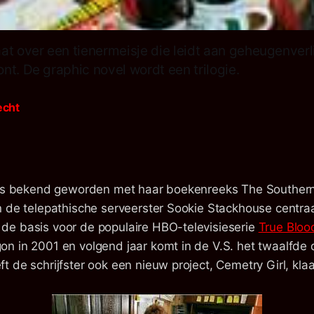
at over een tienermeisje die leidt aan geheugenverl
nt. De graphic novel wordt een trilogie.
echt
s is bekend geworden met haar boekenreeks The Souther
n de telepathische serveerster Sookie Stackhouse centraa
e basis voor de populaire HBO-televisieserie
True Bloo
n in 2001 en volgend jaar komt in de V.S. het twaalfde d
 de schrijfster ook een nieuw project, Cemetry Girl, klaa