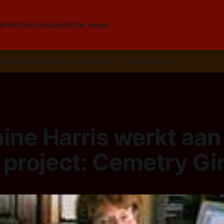
s
Films
Series
Games
Interviews
SS
📰
Google News
🦋
Bluesky
✉️
Nieuwsbrief
ine Harris werkt aan
project: Cemetry Gir