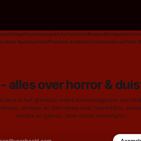
Nederlandse tv-series uit het 
horrorgenre. Als
odon
Shop
Steam
Instagram
Activiteiten
Boeken
Bordspellen
Com
s
Lokaal Spookverhaal
Premium artikelen
Columns
Horrorfilms 
- alles over horror & dui
inders is het grootste online horrormagazine van Ne
 nieuws, reviews en interviews over horrorfilms, serie
comics en games. Voor echte horrorfans.
Aanmel