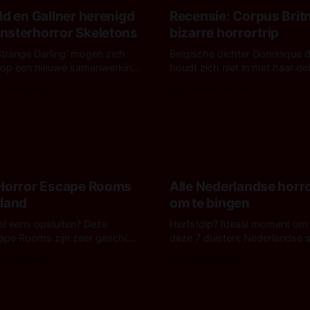
ld en Gallner herenigd
Recensie: Corpus Brit
nsterhorror Skeletons
bizarre horrortrip
Strange Darling' mogen zich
Belgische dichter Dominique 
 op een nieuwe samenwerking
houdt zich niet in met haar d
a Fitzgerald, Kyle Gallner en
De cover, een digitaal gerende
s Vanbrabant
Door Aafke van Pelt
.T. Mollner. Binnenkort zijn ze
muterend lichaam tegen een p
'Skeletons', een nieuwe creature
en blauwe achtergrond, beloof
arvoor de opnames zijn
kleurrijks maar onheilspellends
ustralië.
ongrijpbaars. En dat maakt D
met ieder woord waar.
 Horror Escape Rooms
Alle Nederlandse horr
rland
om te bingen
 wel eens opsluiten? Deze
Herfstdip? Ideaal moment om
ape Rooms zijn zeer geschikt
deze 7 duistere Nederlandse s
en voor horrorliefhebbers.
bingen! Bij nederhorror denk je al snel
 van Leeuwen
Door Frank Mulder
aan horrorfilms, waarschijnlijk
aan De Lift, Amsterdamned of
Johnsons. Maar Nederlandse h
niet beperkt tot films. Hier een