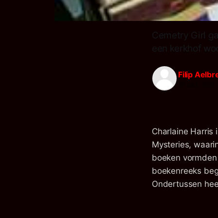
Cemetry Girl ga
een kerkhof woo
Filip Aelbr
19 okt. 2011
Charlaine Harri
Mysteries, waari
boeken vormden d
boekenreeks bego
Ondertussen heeft