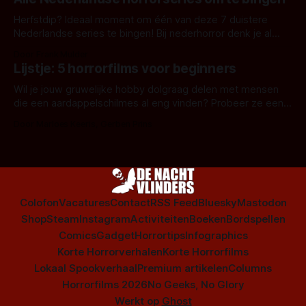
Herfstdip? Ideaal moment om één van deze 7 duistere
Nederlandse series te bingen! Bij nederhorror denk je al
snel aan horrorfilms, waarschijnlijk specifiek aan De Lift,
Door Frank Mulder
Amsterdamned of The Johnsons. Maar Nederlandse horror
Lijstje: 5 horrorfilms voor beginners
is niet beperkt tot films. Hier een aantal Nederlandse tv-
series uit het duistere of horrorgenre. Als
Wil je jouw gruwelijke hobby dolgraag delen met mensen
die een aardappelschilmes al eng vinden? Probeer ze eens
op te warmen met een instapmodel horrorfilm.
Door Marloes Keeris, Gerben Prins
Colofon
Vacatures
Contact
RSS Feed
Bluesky
Mastodon
Shop
Steam
Instagram
Activiteiten
Boeken
Bordspellen
Comics
Gadget
Horrortips
Infographics
Korte Horrorverhalen
Korte Horrorfilms
Lokaal Spookverhaal
Premium artikelen
Columns
Horrorfilms 2026
No Geeks, No Glory
Werkt op
Ghost