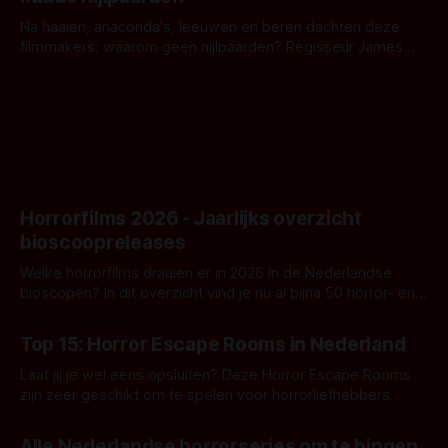
waar.
Na haaien, anaconda's, leeuwen en beren dachten deze
filmmakers: waarom geen nijlpaarden? Regisseur James
Nunn doet het gewoon en aan ons om te oordelen of dat
Door Michel van Dam
goed uitpakt met Hungry of niet.
Horrorfilms 2026 - Jaarlijks overzicht
bioscoopreleases
Welke horrorfilms draaien er in 2026 in de Nederlandse
bioscopen? In dit overzicht vind je nu al bijna 50 horror- en
aanverwante films.
Door Frank Mulder
Top 15: Horror Escape Rooms in Nederland
Laat jij je wel eens opsluiten? Deze Horror Escape Rooms
zijn zeer geschikt om te spelen voor horrorliefhebbers.
Door Janita van Leeuwen
Alle Nederlandse horrorseries om te bingen