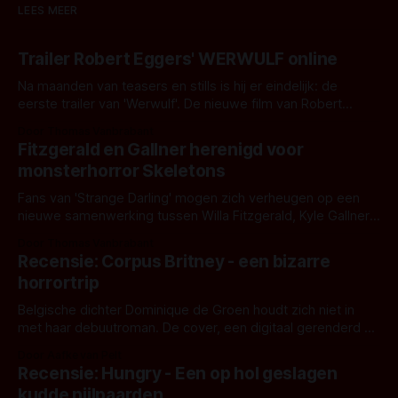
LEES MEER
Trailer Robert Eggers' WERWULF online
Na maanden van teasers en stills is hij er eindelijk: de
eerste trailer van 'Werwulf'. De nieuwe film van Robert
Eggers toont - zoals we van hem kennen - een rauwe en
Door Thomas Vanbrabant
kille stijl vol folklore en mythe. Het topic deze keer is (kon
Fitzgerald en Gallner herenigd voor
het het al raden?)... de weerwolf. Kijk je mee?
monsterhorror Skeletons
Fans van 'Strange Darling' mogen zich verheugen op een
nieuwe samenwerking tussen Willa Fitzgerald, Kyle Gallner
en regisseur J.T. Mollner. Binnenkort zijn ze te zien in
Door Thomas Vanbrabant
'Skeletons', een nieuwe creature feature waarvoor de
Recensie: Corpus Britney - een bizarre
opnames zijn gestart in Australië.
horrortrip
Belgische dichter Dominique de Groen houdt zich niet in
met haar debuutroman. De cover, een digitaal gerenderd en
bizar muterend lichaam tegen een pastelroze- en blauwe
Door Aafke van Pelt
achtergrond, belooft iets kleurrijks maar onheilspellends,
Recensie: Hungry - Een op hol geslagen
iets ongrijpbaars. En dat maakt De Groen met ieder woord
kudde nijlpaarden