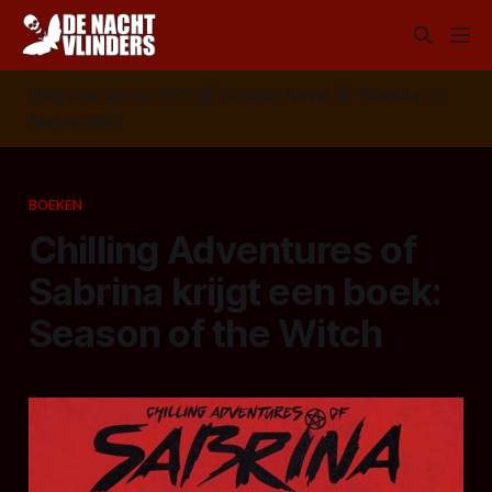
Volg ons op:
📣
RSS
📰
Google News
🦋
Bluesky
✉️
Nieuwsbrief
BOEKEN
Chilling Adventures of
Sabrina krijgt een boek:
Season of the Witch