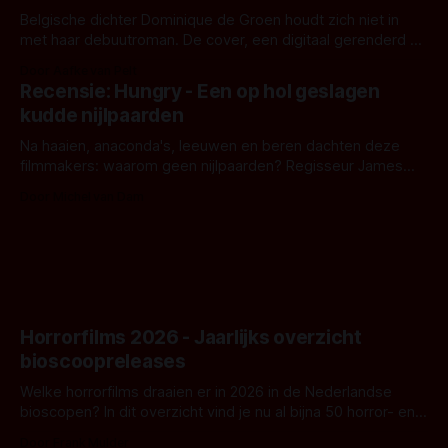
Belgische dichter Dominique de Groen houdt zich niet in
met haar debuutroman. De cover, een digitaal gerenderd en
bizar muterend lichaam tegen een pastelroze- en blauwe
Door Aafke van Pelt
achtergrond, belooft iets kleurrijks maar onheilspellends,
Recensie: Hungry - Een op hol geslagen
iets ongrijpbaars. En dat maakt De Groen met ieder woord
kudde nijlpaarden
waar.
Na haaien, anaconda's, leeuwen en beren dachten deze
filmmakers: waarom geen nijlpaarden? Regisseur James
Nunn doet het gewoon en aan ons om te oordelen of dat
Door Michel van Dam
goed uitpakt met Hungry of niet.
Horrorfilms 2026 - Jaarlijks overzicht
bioscoopreleases
Welke horrorfilms draaien er in 2026 in de Nederlandse
bioscopen? In dit overzicht vind je nu al bijna 50 horror- en
aanverwante films.
Door Frank Mulder