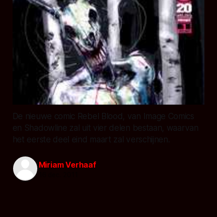
De nieuwe comic Rebel Blood, van Image Comics
en Shadowline zal uit vier delen bestaan, waarvan
het eerste deel eind maart zal verschijnen.
Miriam Verhaaf
16 dec. 2011