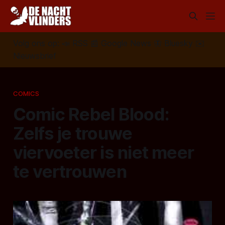
Volg ons op:
📣
RSS
📰
Google News
🦋
Bluesky
✉️
Nieuwsbrief
COMICS
Comic Rebel Blood:
Zelfs je trouwe
viervoeter is niet meer
te vertrouwen