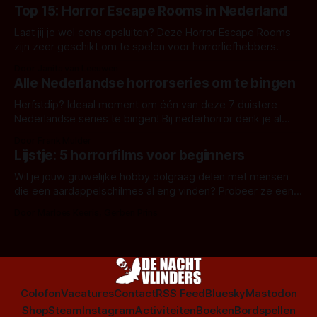
Top 15: Horror Escape Rooms in Nederland
Laat jij je wel eens opsluiten? Deze Horror Escape Rooms
zijn zeer geschikt om te spelen voor horrorliefhebbers.
Door Janita van Leeuwen
Alle Nederlandse horrorseries om te bingen
Herfstdip? Ideaal moment om één van deze 7 duistere
Nederlandse series te bingen! Bij nederhorror denk je al
snel aan horrorfilms, waarschijnlijk specifiek aan De Lift,
Door Frank Mulder
Amsterdamned of The Johnsons. Maar Nederlandse horror
Lijstje: 5 horrorfilms voor beginners
is niet beperkt tot films. Hier een aantal Nederlandse tv-
series uit het duistere of horrorgenre. Als
Wil je jouw gruwelijke hobby dolgraag delen met mensen
die een aardappelschilmes al eng vinden? Probeer ze eens
op te warmen met een instapmodel horrorfilm.
Door Marloes Keeris, Gerben Prins
Colofon
Vacatures
Contact
RSS Feed
Bluesky
Mastodon
Shop
Steam
Instagram
Activiteiten
Boeken
Bordspellen