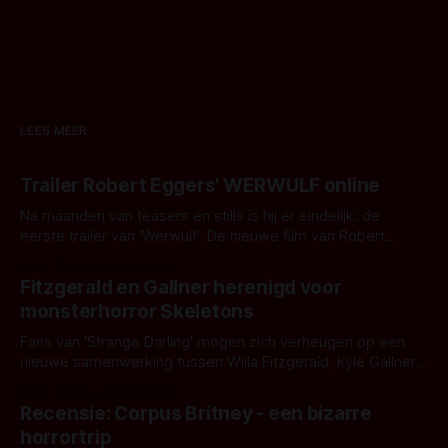
LEES MEER
Trailer Robert Eggers' WERWULF online
Na maanden van teasers en stills is hij er eindelijk: de
eerste trailer van 'Werwulf'. De nieuwe film van Robert
Eggers toont - zoals we van hem kennen - een rauwe en
Door Thomas Vanbrabant
kille stijl vol folklore en mythe. Het topic deze keer is (kon
Fitzgerald en Gallner herenigd voor
het het al raden?)... de weerwolf. Kijk je mee?
monsterhorror Skeletons
Fans van 'Strange Darling' mogen zich verheugen op een
nieuwe samenwerking tussen Willa Fitzgerald, Kyle Gallner
en regisseur J.T. Mollner. Binnenkort zijn ze te zien in
Door Thomas Vanbrabant
'Skeletons', een nieuwe creature feature waarvoor de
Recensie: Corpus Britney - een bizarre
opnames zijn gestart in Australië.
horrortrip