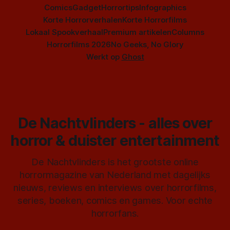
Comics
Gadget
Horrortips
Infographics
Korte Horrorverhalen
Korte Horrorfilms
Lokaal Spookverhaal
Premium artikelen
Columns
Horrorfilms 2026
No Geeks, No Glory
Werkt op
Ghost
De Nachtvlinders - alles over
horror & duister entertainment
De Nachtvlinders is het grootste online
horrormagazine van Nederland met dagelijks
nieuws, reviews en interviews over horrorfilms,
series, boeken, comics en games. Voor echte
horrorfans.