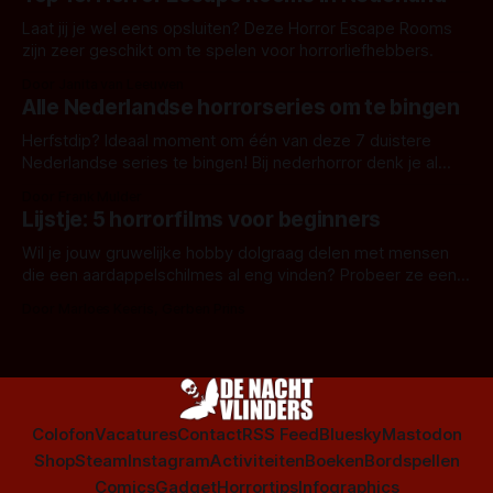
Laat jij je wel eens opsluiten? Deze Horror Escape Rooms
zijn zeer geschikt om te spelen voor horrorliefhebbers.
Door Janita van Leeuwen
Alle Nederlandse horrorseries om te bingen
Herfstdip? Ideaal moment om één van deze 7 duistere
Nederlandse series te bingen! Bij nederhorror denk je al
snel aan horrorfilms, waarschijnlijk specifiek aan De Lift,
Door Frank Mulder
Amsterdamned of The Johnsons. Maar Nederlandse horror
Lijstje: 5 horrorfilms voor beginners
is niet beperkt tot films. Hier een aantal Nederlandse tv-
series uit het duistere of horrorgenre. Als
Wil je jouw gruwelijke hobby dolgraag delen met mensen
die een aardappelschilmes al eng vinden? Probeer ze eens
op te warmen met een instapmodel horrorfilm.
Door Marloes Keeris, Gerben Prins
Colofon
Vacatures
Contact
RSS Feed
Bluesky
Mastodon
Shop
Steam
Instagram
Activiteiten
Boeken
Bordspellen
Comics
Gadget
Horrortips
Infographics