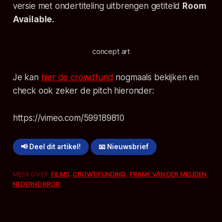
versie met ondertiteling uitbrengen getiteld
Room
Available
.
concept art
Je kan
hier de crowdfund
nogmaals bekijken en
check ook zeker de pitch hieronder:
https://vimeo.com/599189810
📢 Deel dit artikel!
📧 Nieuwsbrief
MEER OVER:
FILMS
,
CROWDFUNDING
,
FRANK VAN DER MEIJDEN
,
NEDERHORROR