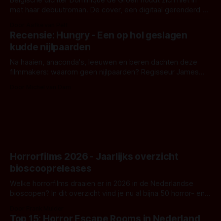
met haar debuutroman. De cover, een digitaal gerenderd en
bizar muterend lichaam tegen een pastelroze- en blauwe
Door Aafke van Pelt
achtergrond, belooft iets kleurrijks maar onheilspellends,
Recensie: Hungry - Een op hol geslagen
iets ongrijpbaars. En dat maakt De Groen met ieder woord
kudde nijlpaarden
waar.
Na haaien, anaconda's, leeuwen en beren dachten deze
filmmakers: waarom geen nijlpaarden? Regisseur James
Nunn doet het gewoon en aan ons om te oordelen of dat
Door Michel van Dam
goed uitpakt met Hungry of niet.
Horrorfilms 2026 - Jaarlijks overzicht
bioscoopreleases
Welke horrorfilms draaien er in 2026 in de Nederlandse
bioscopen? In dit overzicht vind je nu al bijna 50 horror- en
aanverwante films.
Door Frank Mulder
Top 15: Horror Escape Rooms in Nederland