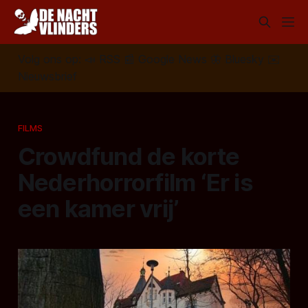
Volg ons op:
📣
RSS
📰
Google News
🦋
Bluesky
✉️
Nieuwsbrief
FILMS
Crowdfund de korte
Nederhorrorfilm ‘Er is
een kamer vrij’