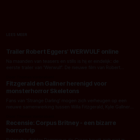
LEES MEER
Trailer Robert Eggers' WERWULF online
Na maanden van teasers en stills is hij er eindelijk: de
eerste trailer van 'Werwulf'. De nieuwe film van Robert
Eggers toont - zoals we van hem kennen - een rauwe en
Door Thomas Vanbrabant
kille stijl vol folklore en mythe. Het topic deze keer is (kon
Fitzgerald en Gallner herenigd voor
het het al raden?)... de weerwolf. Kijk je mee?
monsterhorror Skeletons
Fans van 'Strange Darling' mogen zich verheugen op een
nieuwe samenwerking tussen Willa Fitzgerald, Kyle Gallner
en regisseur J.T. Mollner. Binnenkort zijn ze te zien in
Door Thomas Vanbrabant
'Skeletons', een nieuwe creature feature waarvoor de
Recensie: Corpus Britney - een bizarre
opnames zijn gestart in Australië.
horrortrip
Belgische dichter Dominique de Groen houdt zich niet in