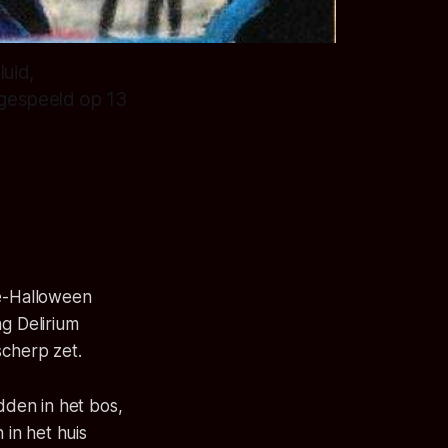
uid,
t gespeeld op 13
re-Halloween
ng Delirium
scherp zet.
dden in het bos,
in het huis