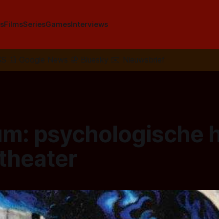
s
Films
Series
Games
Interviews
SS
📰
Google News
🦋
Bluesky
✉️
Nieuwsbrief
um: psychologische 
 theater