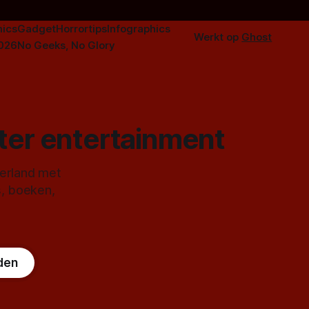
ics
Gadget
Horrortips
Infographics
Werkt op
Ghost
2026
No Geeks, No Glory
ster entertainment
derland met
s, boeken,
den