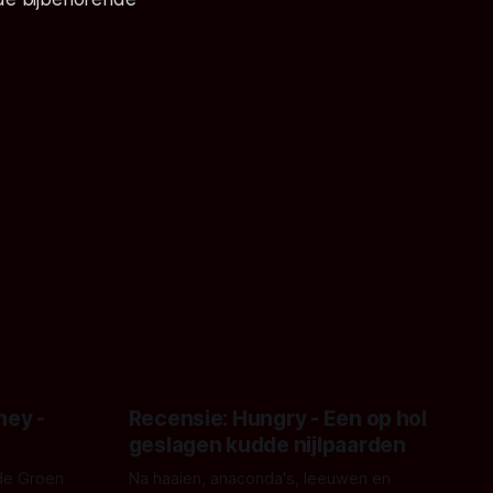
ney -
Recensie: Hungry - Een op hol
geslagen kudde nijlpaarden
de Groen
Na haaien, anaconda's, leeuwen en