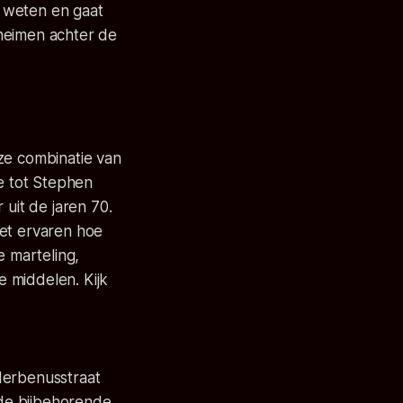
 weten en gaat
eheimen achter de
ze combinatie van
oe tot Stephen
 uit de jaren 70.
het ervaren hoe
 marteling,
e middelen. Kijk
Herbenusstraat
 de bijbehorende