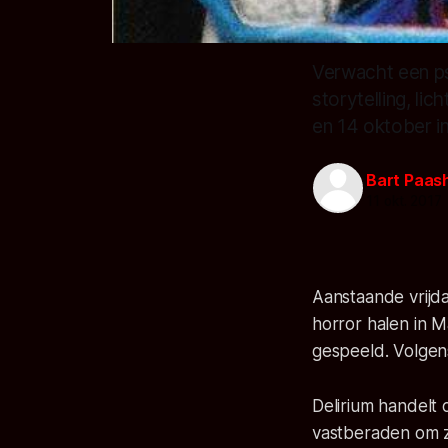
Verwacht een ps
storytelling, li
en 14 oktober i
Bart Paas
11 okt. 2017
Aanstaande vrijda
horror halen in M
gespeeld. Volgens
Delirium handelt 
vastberaden om z