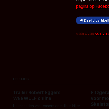
pagina op Faceb
📢 Deel dit artikel
MEER OVER:
ACTIVIT
LEES MEER
Trailer Robert Eggers'
Fitzgera
WERWULF online
voor mo
Skeleto
Na maanden van teasers en stills is hij er