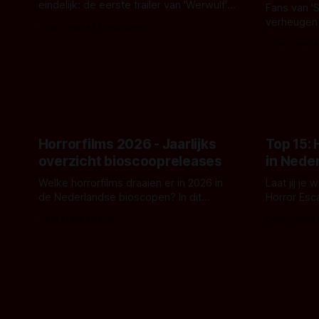
eindelijk: de eerste trailer van 'Werwulf'.
Fans van '
De nieuwe film van Robert Eggers toont
verheugen
Door Thomas Vanbrabant
- zoals we van hem kennen - een rauwe
samenwerki
Door Thoma
en kille stijl vol folklore en mythe. Het
Kyle Gallne
topic deze keer is (kon het het al
Binnenkort 
raden?)... de weerwolf. Kijk je mee?
een nieuwe
de opnames 
Horrorfilms 2026 - Jaarlijks
Top 15:
overzicht bioscoopreleases
in Nede
Welke horrorfilms draaien er in 2026 in
Laat jij je
de Nederlandse bioscopen? In dit
Horror Esc
overzicht vind je nu al bijna 50 horror- en
om te spel
Door Frank Mulder
Door Janita
aanverwante films.