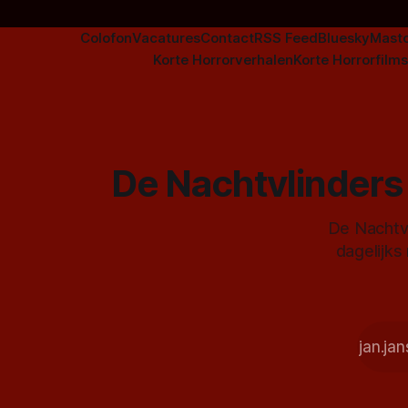
Colofon
Vacatures
Contact
RSS Feed
Bluesky
Mast
Korte Horrorverhalen
Korte Horrorfilms
De Nachtvlinders 
De Nachtvl
dagelijks