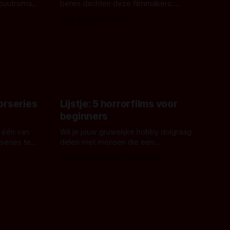
ebuutroman.
beren dachten deze filmmakers:
erd en
waarom geen nijlpaarden? Regisseur
Door Michel van Dam
 een
James Nunn doet het gewoon en aan
grond,
ons om te oordelen of dat goed uitpakt
met Hungry of niet.
aars. En dat
ord waar.
orseries
Lijstje: 5 horrorfilms voor
beginners
 één van
Wil je jouw gruwelijke hobby dolgraag
series te
delen met mensen die een
aardappelschilmes al eng vinden?
Door Marloes Keeris, Gerben Prins
 specifiek
Probeer ze eens op te warmen met een
f The
instapmodel horrorfilm.
orror is
n aantal
duistere of