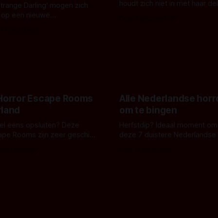
houdt zich niet in met haar d
Strange Darling' mogen zich
De cover, een digitaal gerend
 op een nieuwe
Door Aafke van Pelt
bizar muterend lichaam tegen
ng tussen Willa Fitzgerald,
s Vanbrabant
pastelroze- en blauwe achter
r en regisseur J.T. Mollner.
belooft iets kleurrijks maar
zijn ze te zien in 'Skeletons',
onheilspellends, iets ongrijpb
 creature feature waarvoor
maakt De Groen met ieder wo
zijn gestart in Australië.
 Horror Escape Rooms
Alle Nederlandse horr
rland
om te bingen
 wel eens opsluiten? Deze
Herfstdip? Ideaal moment om
ape Rooms zijn zeer geschikt
deze 7 duistere Nederlandse 
en voor horrorliefhebbers.
bingen! Bij nederhorror denk je al snel
 van Leeuwen
Door Frank Mulder
aan horrorfilms, waarschijnlijk
aan De Lift, Amsterdamned o
Johnsons. Maar Nederlandse h
niet beperkt tot films. Hier ee
Nederlandse tv-series uit het 
horrorgenre. Als