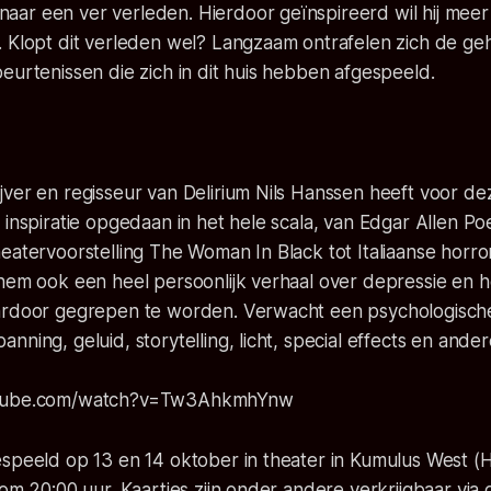
ar een ver verleden. Hierdoor geïnspireerd wil hij meer
. Klopt dit verleden wel? Langzaam ontrafelen zich de g
eurtenissen die zich in dit huis hebben afgespeeld.
ver en regisseur van Delirium Nils Hanssen heeft voor de
 inspiratie opgedaan in het hele scala, van Edgar Allen P
eatervoorstelling The Woman In Black tot Italiaanse horror
 hem ook een heel persoonlijk verhaal over depressie en 
ardoor gegrepen te worden. Verwacht een psychologische
nning, geluid, storytelling, licht, special effects en ander
utube.com/watch?v=Tw3AhkmhYnw
espeeld op 13 en 14 oktober in theater in Kumulus West (
 om 20:00 uur. Kaartjes zijn onder andere verkrijgbaar via