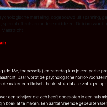
ychologische marteling, opgebouwd uit spanning, gel
cht, special effects en andere middelen. Delirium word
n Maastricht
huis
g (de 13e, toepasselijk) en zaterdag kun je een portie p
aastricht. Daar wordt de psychologische horror-voorstelli
 de maker een filmisch theaterstuk dat alle zintuigen op 
over een schrijver die zich heeft opgesloten in een huis mi
ijn boek af te maken. Een aantal vreemde gebeurtenissen 