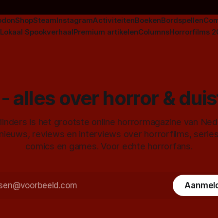
odon
Shop
Steam
Instagram
Activiteiten
Boeken
Bordspellen
Com
Lokaal Spookverhaal
Premium artikelen
Columns
Horrorfilms 
- alles over horror & dui
inders is het grootste online horrormagazine van Ne
 nieuws, reviews en interviews over horrorfilms, serie
comics en games. Voor echte horrorfans.
Aanmel