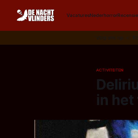
Vacatures
Nederhorror
Recensie
Volg ons op:
📣
R
ACTIVITEITEN
Deliri
in het