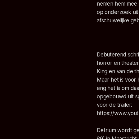
nemen hem mee na
op onderzoek uit
afschuwelijke geb
Debuterend schrij
horror en theater
King en van de th
Maar het is voor
eng het is om da
opgebouwd uit spa
voor de trailer:
https://www.yo
Delirium wordt g
89) in Maastricht