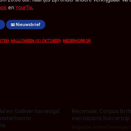
ook
en
YourTix
.
!
📧 Nieuwsbrief
EITEN
,
HALLOWEEN (31 OKTOBER)
,
NEDERHORROR
ld en Gallner herenigd
Recensie: Corpus Brit
nsterhorror
een bizarre horrortrip
ns
Belgische dichter Dominique 