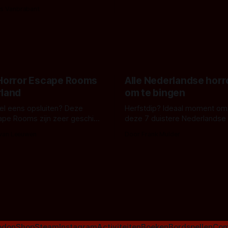
bizar muterend lichaam tegen
ng tussen Willa Fitzgerald,
s Vanbrabant
pastelroze- en blauwe achter
r en regisseur J.T. Mollner.
belooft iets kleurrijks maar
zijn ze te zien in 'Skeletons',
onheilspellends, iets ongrijpb
 creature feature waarvoor
maakt De Groen met ieder wo
zijn gestart in Australië.
 Horror Escape Rooms
Alle Nederlandse horr
rland
om te bingen
 wel eens opsluiten? Deze
Herfstdip? Ideaal moment om
ape Rooms zijn zeer geschikt
deze 7 duistere Nederlandse 
en voor horrorliefhebbers.
bingen! Bij nederhorror denk je al snel
 van Leeuwen
Door Frank Mulder
aan horrorfilms, waarschijnlijk
aan De Lift, Amsterdamned o
Johnsons. Maar Nederlandse h
niet beperkt tot films. Hier ee
Nederlandse tv-series uit het 
horrorgenre. Als
odon
Shop
Steam
Instagram
Activiteiten
Boeken
Bordspellen
Com