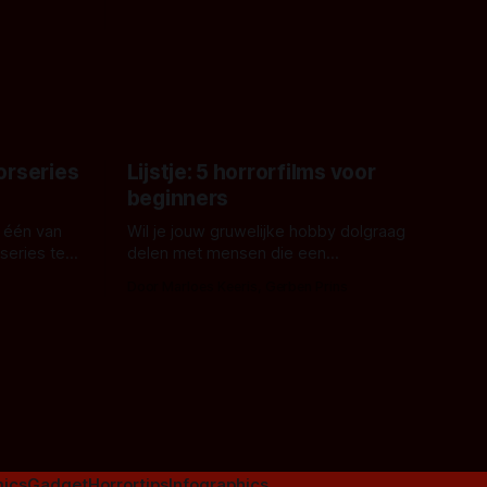
 een
James Nunn doet het gewoon en aan
grond,
ons om te oordelen of dat goed uitpakt
met Hungry of niet.
aars. En dat
ord waar.
orseries
Lijstje: 5 horrorfilms voor
beginners
 één van
Wil je jouw gruwelijke hobby dolgraag
series te
delen met mensen die een
aardappelschilmes al eng vinden?
Door Marloes Keeris, Gerben Prins
 specifiek
Probeer ze eens op te warmen met een
f The
instapmodel horrorfilm.
orror is
n aantal
duistere of
ics
Gadget
Horrortips
Infographics