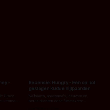
ney -
Recensie: Hungry - Een op hol
geslagen kudde nijlpaarden
de Groen
Na haaien, anaconda's, leeuwen en
ebuutroman.
beren dachten deze filmmakers:
erd en
waarom geen nijlpaarden? Regisseur
Door Michel van Dam