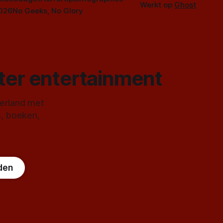
Werkt op
Ghost
2026
No Geeks, No Glory
ster entertainment
derland met
s, boeken,
den