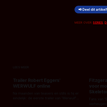
📢 Deel dit artikel
MEER OVER:
SERIES
,
D
LEES MEER
Trailer Robert Eggers'
Fitzgera
WERWULF online
voor mo
Skeleto
Na maanden van teasers en stills is hij er
eindelijk: de eerste trailer van 'Werwulf'.
Fans van '
De nieuwe film van Robert Eggers toont
verheugen
Door Thomas Vanbrabant