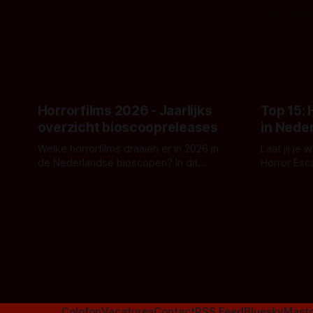
- zoals we van hem kennen - een rauwe
samenwerki
Door Thoma
en kille stijl vol folklore en mythe. Het
Kyle Gallne
topic deze keer is (kon het het al
Binnenkort 
raden?)... de weerwolf. Kijk je mee?
een nieuwe
de opnames 
Horrorfilms 2026 - Jaarlijks
Top 15:
overzicht bioscoopreleases
in Nede
Welke horrorfilms draaien er in 2026 in
Laat jij je
de Nederlandse bioscopen? In dit
Horror Esc
overzicht vind je nu al bijna 50 horror- en
om te spel
Door Frank Mulder
Door Janita
aanverwante films.
Colofon
Vacatures
Contact
RSS Feed
Bluesky
Mast