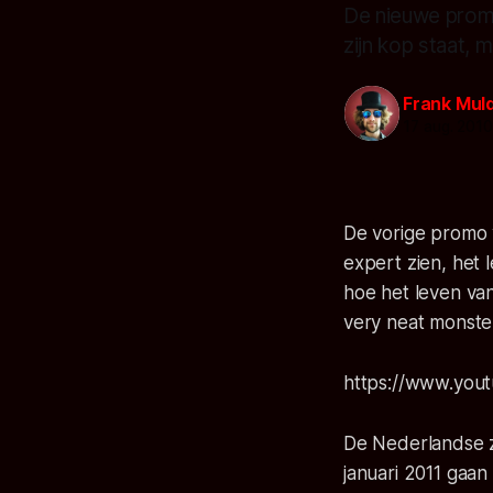
De nieuwe promo
zijn kop staat, m
Frank Mul
17 aug. 201
De vorige promo 
expert zien, het
hoe het leven van 
very neat monste
https://www.you
De Nederlandse 
januari 2011 gaan