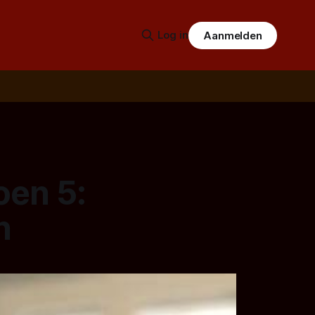
Log in
Aanmelden
oen 5:
n