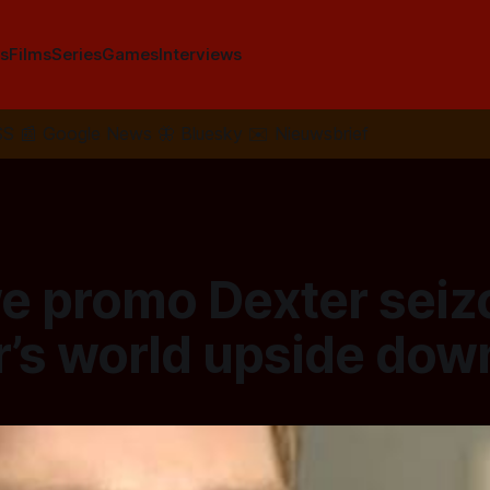
s
Films
Series
Games
Interviews
SS
📰
Google News
🦋
Bluesky
✉️
Nieuwsbrief
e promo Dexter seiz
r’s world upside dow