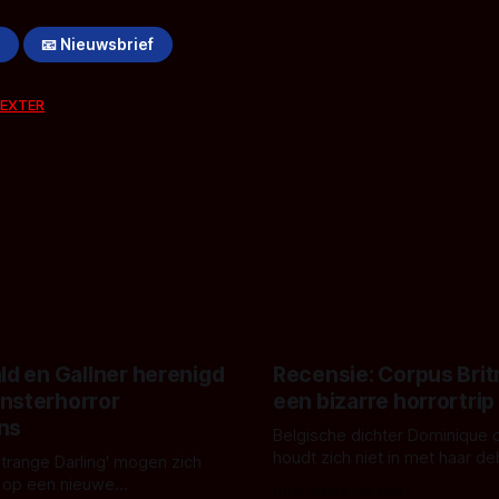
!
📧 Nieuwsbrief
EXTER
ld en Gallner herenigd
Recensie: Corpus Brit
nsterhorror
een bizarre horrortrip
ns
Belgische dichter Dominique 
houdt zich niet in met haar d
Strange Darling' mogen zich
De cover, een digitaal gerend
 op een nieuwe
Door Aafke van Pelt