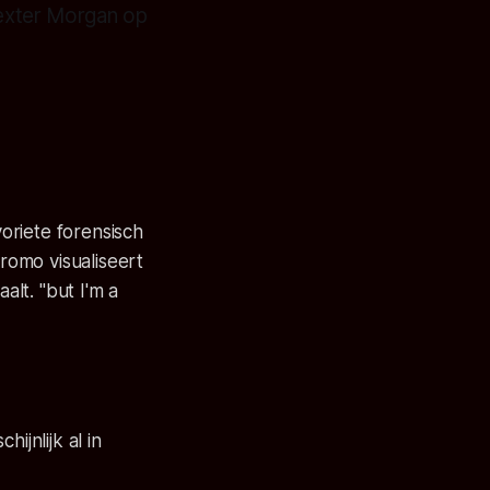
Dexter Morgan op
oriete forensisch
romo visualiseert
alt. "
but I'm a
hijnlijk al in