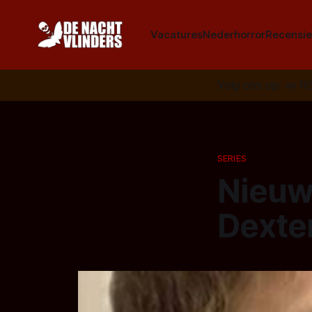
Vacatures
Nederhorror
Recensie
Volg ons op:
📣
R
SERIES
Nieuw
Dexte