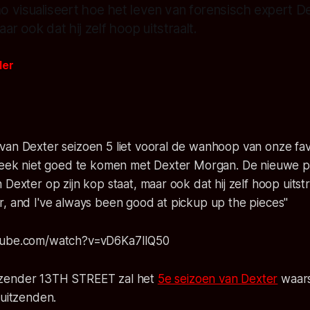
 visualiseert hoe het leven van forensisch expert 
aar ook dat hij zelf hoop uitstraalt.
der
0
van Dexter seizoen 5 liet vooral de wanhoop van onze fav
 leek niet goed te komen met Dexter Morgan. De nieuwe p
Dexter op zijn kop staat, maar ook dat hij zelf hoop uitstra
r, and I've always been good at pickup up the pieces"
tube.com/watch?v=vD6Ka7IlQ50
zender 13TH STREET zal het
5e seizoen van Dexter
waarsc
 uitzenden.