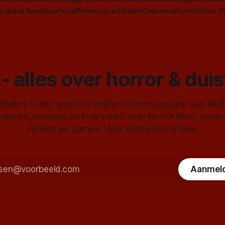
Lokaal Spookverhaal
Premium artikelen
Columns
Horrorfilms 
- alles over horror & dui
inders is het grootste online horrormagazine van Ne
 nieuws, reviews en interviews over horrorfilms, serie
comics en games. Voor echte horrorfans.
Aanmel