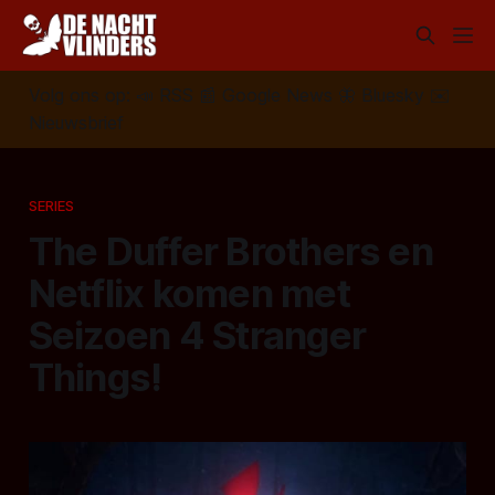
Volg ons op:
📣
RSS
📰
Google News
🦋
Bluesky
✉️
Nieuwsbrief
SERIES
The Duffer Brothers en
Netflix komen met
Seizoen 4 Stranger
Things!