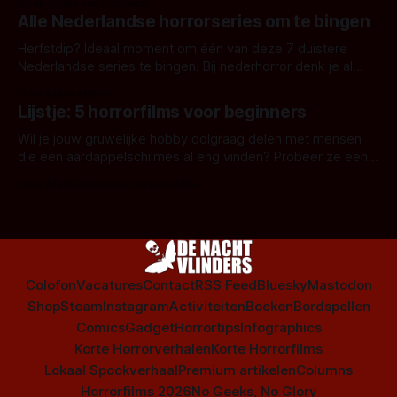
Door Janita van Leeuwen
Alle Nederlandse horrorseries om te bingen
Herfstdip? Ideaal moment om één van deze 7 duistere
Nederlandse series te bingen! Bij nederhorror denk je al
snel aan horrorfilms, waarschijnlijk specifiek aan De Lift,
Door Frank Mulder
Amsterdamned of The Johnsons. Maar Nederlandse horror
Lijstje: 5 horrorfilms voor beginners
is niet beperkt tot films. Hier een aantal Nederlandse tv-
series uit het duistere of horrorgenre. Als
Wil je jouw gruwelijke hobby dolgraag delen met mensen
die een aardappelschilmes al eng vinden? Probeer ze eens
op te warmen met een instapmodel horrorfilm.
Door Marloes Keeris, Gerben Prins
Colofon
Vacatures
Contact
RSS Feed
Bluesky
Mastodon
Shop
Steam
Instagram
Activiteiten
Boeken
Bordspellen
Comics
Gadget
Horrortips
Infographics
Korte Horrorverhalen
Korte Horrorfilms
Lokaal Spookverhaal
Premium artikelen
Columns
Horrorfilms 2026
No Geeks, No Glory