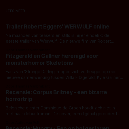
LEES MEER
Trailer Robert Eggers' WERWULF online
Na maanden van teasers en stills is hij er eindelijk: de
eerste trailer van 'Werwulf'. De nieuwe film van Robert
Eggers toont - zoals we van hem kennen - een rauwe en
Door Thomas Vanbrabant
kille stijl vol folklore en mythe. Het topic deze keer is (kon
Fitzgerald en Gallner herenigd voor
het het al raden?)... de weerwolf. Kijk je mee?
monsterhorror Skeletons
Fans van 'Strange Darling' mogen zich verheugen op een
nieuwe samenwerking tussen Willa Fitzgerald, Kyle Gallner
en regisseur J.T. Mollner. Binnenkort zijn ze te zien in
Door Thomas Vanbrabant
'Skeletons', een nieuwe creature feature waarvoor de
Recensie: Corpus Britney - een bizarre
opnames zijn gestart in Australië.
horrortrip
Belgische dichter Dominique de Groen houdt zich niet in
met haar debuutroman. De cover, een digitaal gerenderd en
bizar muterend lichaam tegen een pastelroze- en blauwe
Door Aafke van Pelt
achtergrond, belooft iets kleurrijks maar onheilspellends,
Recensie: Hungry - Een op hol geslagen