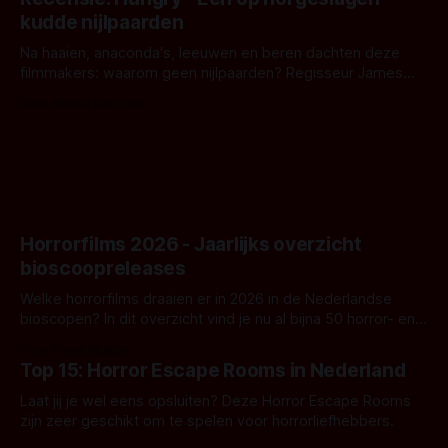
iets ongrijpbaars. En dat maakt De Groen met ieder woord
kudde nijlpaarden
waar.
Na haaien, anaconda's, leeuwen en beren dachten deze
filmmakers: waarom geen nijlpaarden? Regisseur James
Nunn doet het gewoon en aan ons om te oordelen of dat
Door Michel van Dam
goed uitpakt met Hungry of niet.
Horrorfilms 2026 - Jaarlijks overzicht
bioscoopreleases
Welke horrorfilms draaien er in 2026 in de Nederlandse
bioscopen? In dit overzicht vind je nu al bijna 50 horror- en
aanverwante films.
Door Frank Mulder
Top 15: Horror Escape Rooms in Nederland
Laat jij je wel eens opsluiten? Deze Horror Escape Rooms
zijn zeer geschikt om te spelen voor horrorliefhebbers.