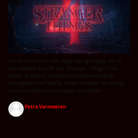
Verrassend is het niet, maar wel geweldig dat er
een seizoen 4 komt van Stranger Things! ‘’The
Duffer Brothers’’ hebben hun samenwerking
voortgezet met Netflix, zodat wij weer het puntje
van onze stoel kunnen gaan opzoeken.
Petra Vermeeren
07 okt. 2019