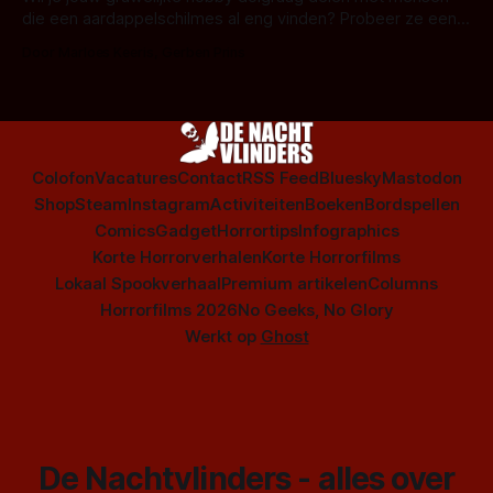
die een aardappelschilmes al eng vinden? Probeer ze eens
op te warmen met een instapmodel horrorfilm.
Door Marloes Keeris, Gerben Prins
Colofon
Vacatures
Contact
RSS Feed
Bluesky
Mastodon
Shop
Steam
Instagram
Activiteiten
Boeken
Bordspellen
Comics
Gadget
Horrortips
Infographics
Korte Horrorverhalen
Korte Horrorfilms
Lokaal Spookverhaal
Premium artikelen
Columns
Horrorfilms 2026
No Geeks, No Glory
Werkt op
Ghost
De Nachtvlinders - alles over