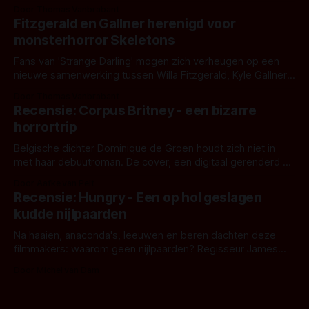
Eggers toont - zoals we van hem kennen - een rauwe en
Door Thomas Vanbrabant
kille stijl vol folklore en mythe. Het topic deze keer is (kon
Fitzgerald en Gallner herenigd voor
het het al raden?)... de weerwolf. Kijk je mee?
monsterhorror Skeletons
Fans van 'Strange Darling' mogen zich verheugen op een
nieuwe samenwerking tussen Willa Fitzgerald, Kyle Gallner
en regisseur J.T. Mollner. Binnenkort zijn ze te zien in
Door Thomas Vanbrabant
'Skeletons', een nieuwe creature feature waarvoor de
Recensie: Corpus Britney - een bizarre
opnames zijn gestart in Australië.
horrortrip
Belgische dichter Dominique de Groen houdt zich niet in
met haar debuutroman. De cover, een digitaal gerenderd en
bizar muterend lichaam tegen een pastelroze- en blauwe
Door Aafke van Pelt
achtergrond, belooft iets kleurrijks maar onheilspellends,
Recensie: Hungry - Een op hol geslagen
iets ongrijpbaars. En dat maakt De Groen met ieder woord
kudde nijlpaarden
waar.
Na haaien, anaconda's, leeuwen en beren dachten deze
filmmakers: waarom geen nijlpaarden? Regisseur James
Nunn doet het gewoon en aan ons om te oordelen of dat
Door Michel van Dam
goed uitpakt met Hungry of niet.