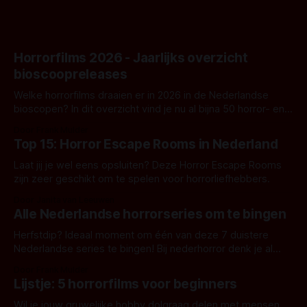
Horrorfilms 2026 - Jaarlijks overzicht
bioscoopreleases
Welke horrorfilms draaien er in 2026 in de Nederlandse
bioscopen? In dit overzicht vind je nu al bijna 50 horror- en
aanverwante films.
Door Frank Mulder
Top 15: Horror Escape Rooms in Nederland
Laat jij je wel eens opsluiten? Deze Horror Escape Rooms
zijn zeer geschikt om te spelen voor horrorliefhebbers.
Door Janita van Leeuwen
Alle Nederlandse horrorseries om te bingen
Herfstdip? Ideaal moment om één van deze 7 duistere
Nederlandse series te bingen! Bij nederhorror denk je al
snel aan horrorfilms, waarschijnlijk specifiek aan De Lift,
Door Frank Mulder
Amsterdamned of The Johnsons. Maar Nederlandse horror
Lijstje: 5 horrorfilms voor beginners
is niet beperkt tot films. Hier een aantal Nederlandse tv-
series uit het duistere of horrorgenre. Als
Wil je jouw gruwelijke hobby dolgraag delen met mensen