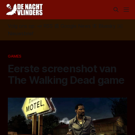
Volg ons op:
📣
RSS
📰
Google News
🦋
Bluesky
✉️
Nieuwsbrief
GAMES
Eerste screenshot van
The Walking Dead game