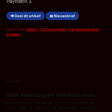
Playstation 3.
📢 Deel dit artikel!
📧 Nieuwsbrief
MEER OVER:
GAMES
,
TELLTALE GAMES
,
THE WALKING DEAD
,
ZOMBIES
LEES MEER
Trailer Robert Eggers' WERWULF online
Na maanden van teasers en stills is hij er eindelijk: de
eerste trailer van 'Werwulf'. De nieuwe film van Robert