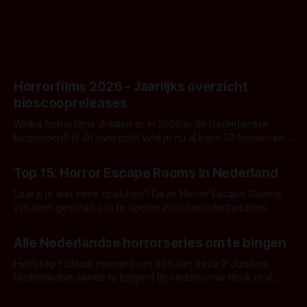
Horrorfilms 2026 - Jaarlijks overzicht
bioscoopreleases
Welke horrorfilms draaien er in 2026 in de Nederlandse
bioscopen? In dit overzicht vind je nu al bijna 50 horror- en
aanverwante films.
Door Frank Mulder
Top 15: Horror Escape Rooms in Nederland
Laat jij je wel eens opsluiten? Deze Horror Escape Rooms
zijn zeer geschikt om te spelen voor horrorliefhebbers.
Door Janita van Leeuwen
Alle Nederlandse horrorseries om te bingen
Herfstdip? Ideaal moment om één van deze 7 duistere
Nederlandse series te bingen! Bij nederhorror denk je al
snel aan horrorfilms, waarschijnlijk specifiek aan De Lift,
Door Frank Mulder
Amsterdamned of The Johnsons. Maar Nederlandse horror