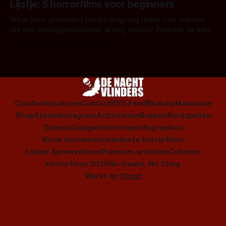
Lijstje: 5 horrorfilms voor beginners
is niet beperkt tot films. Hier een aantal Nederlandse tv-
series uit het duistere of horrorgenre. Als
Wil je jouw gruwelijke hobby dolgraag delen met mensen
die een aardappelschilmes al eng vinden? Probeer ze eens
op te warmen met een instapmodel horrorfilm.
Door Marloes Keeris, Gerben Prins
Colofon
Vacatures
Contact
RSS Feed
Bluesky
Mastodon
Shop
Steam
Instagram
Activiteiten
Boeken
Bordspellen
Comics
Gadget
Horrortips
Infographics
Korte Horrorverhalen
Korte Horrorfilms
Lokaal Spookverhaal
Premium artikelen
Columns
Horrorfilms 2026
No Geeks, No Glory
Werkt op
Ghost