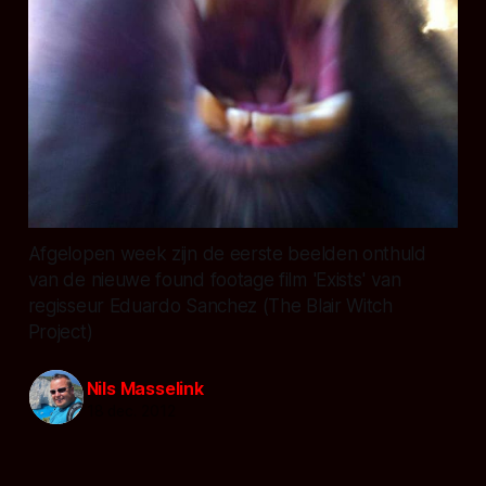
Afgelopen week zijn de eerste beelden onthuld
van de nieuwe found footage film 'Exists' van
regisseur Eduardo Sanchez (The Blair Witch
Project)
Nils Masselink
18 dec. 2012