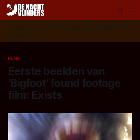
Volg ons op:
📣
RSS
📰
Google News
🦋
Bluesky
✉️
Nieuwsbrief
FILMS
Eerste beelden van
'Bigfoot' found footage
film: Exists