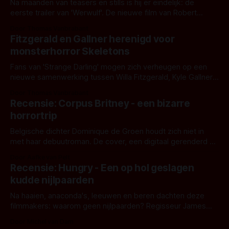
Na maanden van teasers en stills is hij er eindelijk: de
eerste trailer van 'Werwulf'. De nieuwe film van Robert
Eggers toont - zoals we van hem kennen - een rauwe en
Door Thomas Vanbrabant
kille stijl vol folklore en mythe. Het topic deze keer is (kon
Fitzgerald en Gallner herenigd voor
het het al raden?)... de weerwolf. Kijk je mee?
monsterhorror Skeletons
Fans van 'Strange Darling' mogen zich verheugen op een
nieuwe samenwerking tussen Willa Fitzgerald, Kyle Gallner
en regisseur J.T. Mollner. Binnenkort zijn ze te zien in
Door Thomas Vanbrabant
'Skeletons', een nieuwe creature feature waarvoor de
Recensie: Corpus Britney - een bizarre
opnames zijn gestart in Australië.
horrortrip
Belgische dichter Dominique de Groen houdt zich niet in
met haar debuutroman. De cover, een digitaal gerenderd en
bizar muterend lichaam tegen een pastelroze- en blauwe
Door Aafke van Pelt
achtergrond, belooft iets kleurrijks maar onheilspellends,
Recensie: Hungry - Een op hol geslagen
iets ongrijpbaars. En dat maakt De Groen met ieder woord
kudde nijlpaarden
waar.
Na haaien, anaconda's, leeuwen en beren dachten deze
filmmakers: waarom geen nijlpaarden? Regisseur James
Nunn doet het gewoon en aan ons om te oordelen of dat
Door Michel van Dam
goed uitpakt met Hungry of niet.