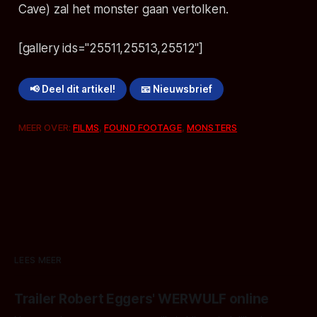
Cave) zal het monster gaan vertolken.
[gallery ids="25511,25513,25512"]
📢 Deel dit artikel!
📧 Nieuwsbrief
MEER OVER:
FILMS
,
FOUND FOOTAGE
,
MONSTERS
LEES MEER
Trailer Robert Eggers' WERWULF online