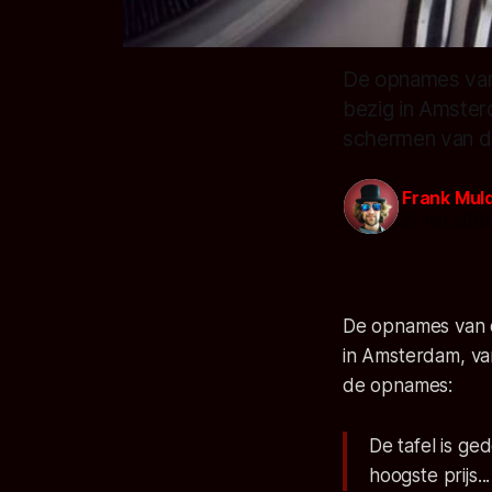
De opnames van 
bezig in Amster
schermen van d
Frank Mul
27 feb. 2019
De opnames van d
in Amsterdam, va
de opnames:
De tafel is ge
hoogste prijs...