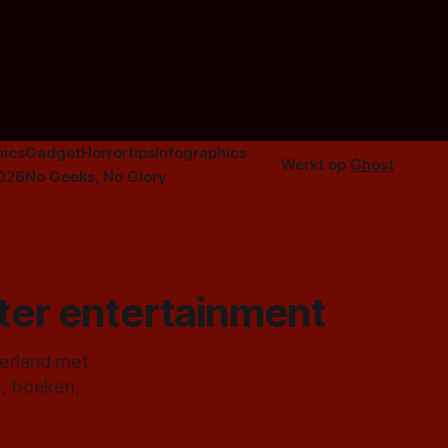
f The
instapmodel horrorfilm.
orror is
n aantal
duistere of
ics
Gadget
Horrortips
Infographics
Werkt op
Ghost
2026
No Geeks, No Glory
ster entertainment
derland met
s, boeken,