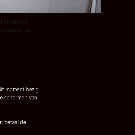
 dit moment
kje achter de
dit moment bezig
 de schermen van
en betaal de