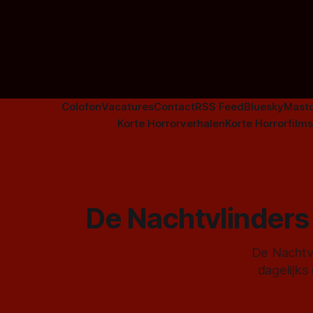
Colofon
Vacatures
Contact
RSS Feed
Bluesky
Mast
Korte Horrorverhalen
Korte Horrorfilms
De Nachtvlinders 
De Nachtvl
dagelijks