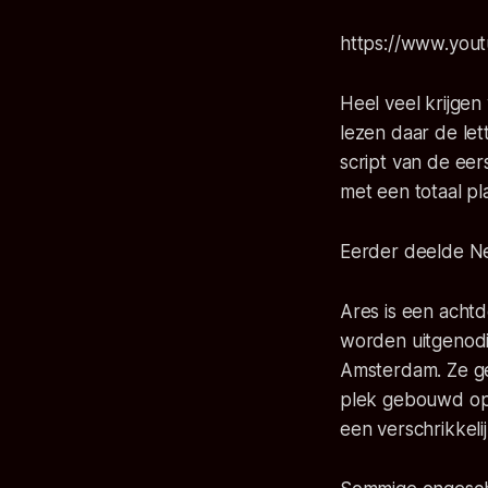
https://www.yo
Heel veel krijgen
lezen daar de le
script van de eers
met een totaal pl
Eerder deelde Net
Ares is een acht
worden uitgenodi
Amsterdam. Ze ge
plek gebouwd op 
een verschrikkelij