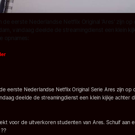
de eerste Nederlandse Netflix Original 'Ares' zijn op
dam, vandaag deelde de streamingdienst een klein kij
e opnames:
der
e eerste Nederlandse Netflix Original Serie
Ares
zijn op 
ndaag deelde de streamingdienst een klein kijkje achter
dekt voor de uitverkoren studenten van Ares. Schuif aan 
 ??