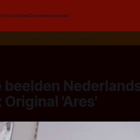
s
Films
Series
Games
Interviews
SS
📰
Google News
🦋
Bluesky
✉️
Nieuwsbrief
e beelden Nederland
 Original 'Ares'