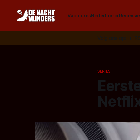
Vacatures
Nederhorror
Recensie
Volg ons op:
📣
R
SERIES
Eerst
Netflix