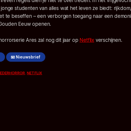
even regels dien je niet te overtreden. In het vrijgevo
jonge studenten van alles wat het leven ze biedt: rijkdo
het te beseffen – een verborgen toegang naar een demoni
 Gouden Eeuw openen.
horrorserie
Ares
zal nog dit jaar op
Netflix
verschijnen.
!
📧 Nieuwsbrief
EDERHORROR
,
NETFLIX