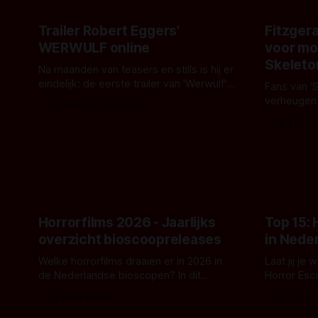
Trailer Robert Eggers'
Fitzgera
WERWULF online
voor mo
Skeleto
Na maanden van teasers en stills is hij er
eindelijk: de eerste trailer van 'Werwulf'.
Fans van '
De nieuwe film van Robert Eggers toont
verheugen
Door Thomas Vanbrabant
- zoals we van hem kennen - een rauwe
samenwerki
Door Thoma
en kille stijl vol folklore en mythe. Het
Kyle Gallne
topic deze keer is (kon het het al
Binnenkort 
raden?)... de weerwolf. Kijk je mee?
een nieuwe
de opnames 
Horrorfilms 2026 - Jaarlijks
Top 15:
overzicht bioscoopreleases
in Nede
Welke horrorfilms draaien er in 2026 in
Laat jij je
de Nederlandse bioscopen? In dit
Horror Esc
overzicht vind je nu al bijna 50 horror- en
om te spel
Door Frank Mulder
Door Janita
aanverwante films.