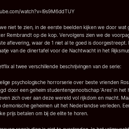
utube.com/watch?v=l9s9M6ddTUY
 we niet te zien, in de eerste beelden kijken we door wat
tter Rembrandt op de kop. Vervolgens zien we de voorpag
te aflevering, waar de 1 niet al te goed is doorgestreept. D
aatje van de dinertafel voor de Nachtwacht in het Rijksm
flix al twee verschillende beschrijvingen van de serie:
delige psychologische horrorserie over beste vrienden Ro
gd door een geheim studentengenootschap 'Ares' in het 
ven zich over aan deze wereld vol rijkdom en macht. Maa
demonische geheimen uit het Nederlandse verleden. Een 
ke prijs betalen om bij de elite te horen.