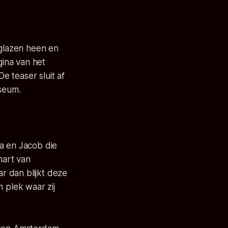
 glazen heen en
ina van het
e teaser sluit af
useum.
sa en Jacob die
hart van
r dan blijkt deze
plek waar zij