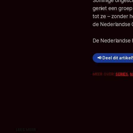
Sommige ongeschr
geniet een groep 
tot ze – zonder 
de Nederlandse
De Nederlandse 
📢 Deel dit artikel
MEER OVER:
SERIES
,
N
LEES MEER