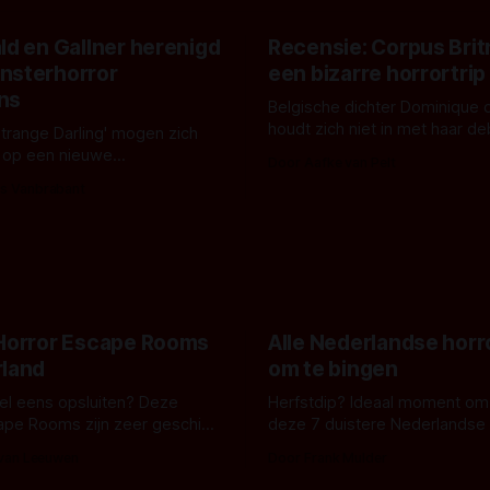
ld en Gallner herenigd
Recensie: Corpus Brit
nsterhorror
een bizarre horrortrip
ns
Belgische dichter Dominique 
houdt zich niet in met haar d
Strange Darling' mogen zich
De cover, een digitaal gerend
 op een nieuwe
Door Aafke van Pelt
bizar muterend lichaam tegen
ng tussen Willa Fitzgerald,
s Vanbrabant
pastelroze- en blauwe achter
r en regisseur J.T. Mollner.
belooft iets kleurrijks maar
zijn ze te zien in 'Skeletons',
onheilspellends, iets ongrijpb
 creature feature waarvoor
maakt De Groen met ieder wo
zijn gestart in Australië.
 Horror Escape Rooms
Alle Nederlandse horr
rland
om te bingen
 wel eens opsluiten? Deze
Herfstdip? Ideaal moment om
ape Rooms zijn zeer geschikt
deze 7 duistere Nederlandse 
en voor horrorliefhebbers.
bingen! Bij nederhorror denk je al snel
 van Leeuwen
Door Frank Mulder
aan horrorfilms, waarschijnlijk