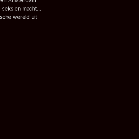
chten Amsterdam
m, seks en macht…
sche wereld uit