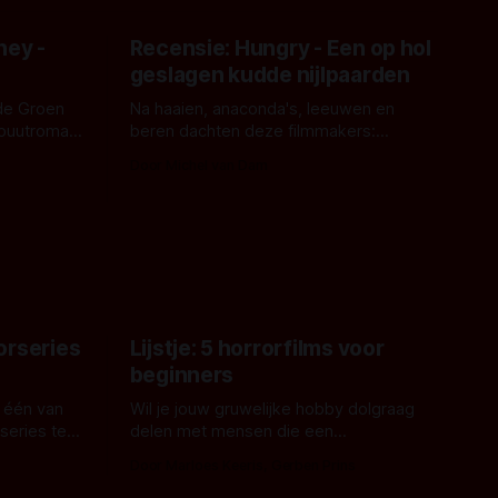
ney -
Recensie: Hungry - Een op hol
geslagen kudde nijlpaarden
de Groen
Na haaien, anaconda's, leeuwen en
ebuutroman.
beren dachten deze filmmakers:
erd en
waarom geen nijlpaarden? Regisseur
Door Michel van Dam
 een
James Nunn doet het gewoon en aan
grond,
ons om te oordelen of dat goed uitpakt
met Hungry of niet.
aars. En dat
ord waar.
orseries
Lijstje: 5 horrorfilms voor
beginners
 één van
Wil je jouw gruwelijke hobby dolgraag
series te
delen met mensen die een
aardappelschilmes al eng vinden?
Door Marloes Keeris, Gerben Prins
 specifiek
Probeer ze eens op te warmen met een