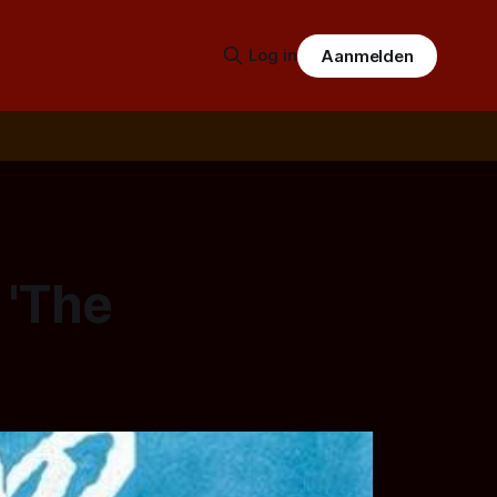
Log in
Aanmelden
 'The