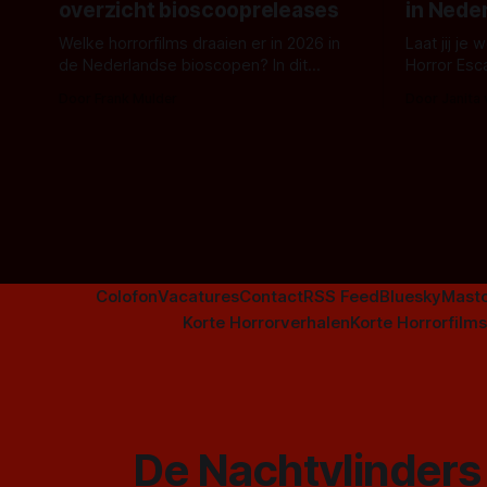
overzicht bioscoopreleases
in Nede
Welke horrorfilms draaien er in 2026 in
Laat jij je
de Nederlandse bioscopen? In dit
Horror Esc
overzicht vind je nu al bijna 50 horror- en
om te spel
Door Frank Mulder
Door Janita
aanverwante films.
Colofon
Vacatures
Contact
RSS Feed
Bluesky
Mast
Korte Horrorverhalen
Korte Horrorfilms
De Nachtvlinders 