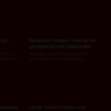
ney -
Recensie: Hungry - Een op hol
geslagen kudde nijlpaarden
de Groen
Na haaien, anaconda's, leeuwen en
ebuutroman.
beren dachten deze filmmakers:
erd en
waarom geen nijlpaarden? Regisseur
Door Michel van Dam
 een
James Nunn doet het gewoon en aan
grond,
ons om te oordelen of dat goed uitpakt
met Hungry of niet.
aars. En dat
ord waar.
orseries
Lijstje: 5 horrorfilms voor