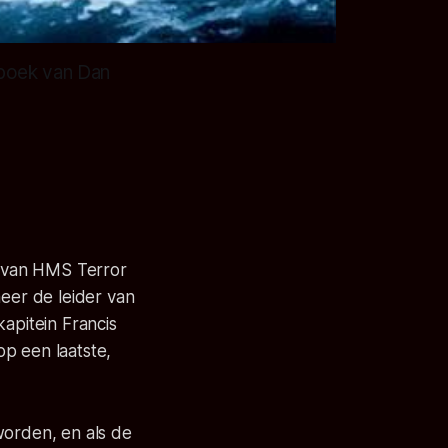
 boek van Dan
 van HMS Terror
eer de leider van
apitein Francis
p een laatste,
worden, en als de