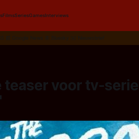
s
Films
Series
Games
Interviews
SS
📰
Google News
🦋
Bluesky
✉️
Nieuwsbrief
 teaser voor tv-serie
'