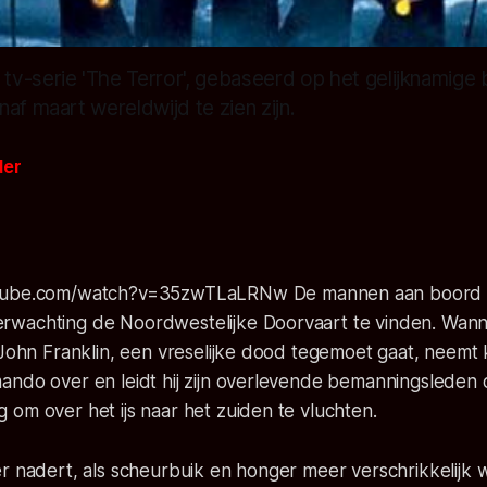
v-serie 'The Terror', gebaseerd op het gelijknamige
af maart wereldwijd te zien zijn.
der
7
utube.com/watch?v=35zwTLaLRNw
De mannen aan boord
wachting de Noordwestelijke Doorvaart te vinden. Wann
 John Franklin, een vreselijke dood tegemoet gaat, neemt k
ndo over en leidt hij zijn overlevende bemanningsleden o
om over het ijs naar het zuiden te vluchten.
r nadert, als scheurbuik en honger meer verschrikkelijk 