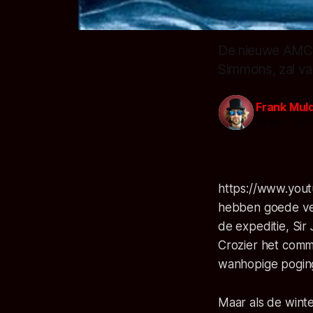
De nieuwe AMC t
Simmons, zal van
Frank Mul
10 dec. 201
https://www.yo
hebben goede ver
de expeditie, Sir
Crozier het comma
wanhopige poging 
Maar als de winte