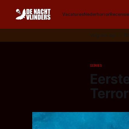
Vacatures
Nederhorror
Recensie
Volg ons op:
📣
R
SERIES
Eerste
Terror