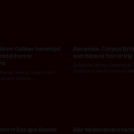
ld en Gallner herenigd
Recensie: Corpus Brit
nsterhorror
een bizarre horrortrip
ns
Belgische dichter Dominique 
houdt zich niet in met haar d
Strange Darling' mogen zich
De cover, een digitaal gerend
 op een nieuwe
Door Aafke van Pelt
bizar muterend lichaam tegen
ng tussen Willa Fitzgerald,
s Vanbrabant
pastelroze- en blauwe achter
r en regisseur J.T. Mollner.
belooft iets kleurrijks maar
zijn ze te zien in 'Skeletons',
onheilspellends, iets ongrijpb
 creature feature waarvoor
maakt De Groen met ieder wo
zijn gestart in Australië.
 Horror Escape Rooms
Alle Nederlandse horr