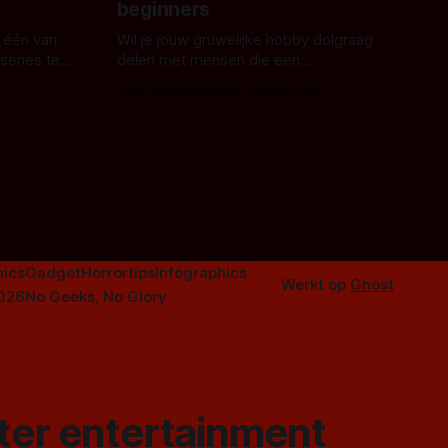
beginners
 één van
Wil je jouw gruwelijke hobby dolgraag
series te
delen met mensen die een
aardappelschilmes al eng vinden?
Door Marloes Keeris, Gerben Prins
 specifiek
Probeer ze eens op te warmen met een
f The
instapmodel horrorfilm.
orror is
n aantal
duistere of
ics
Gadget
Horrortips
Infographics
Werkt op
Ghost
2026
No Geeks, No Glory
ster entertainment