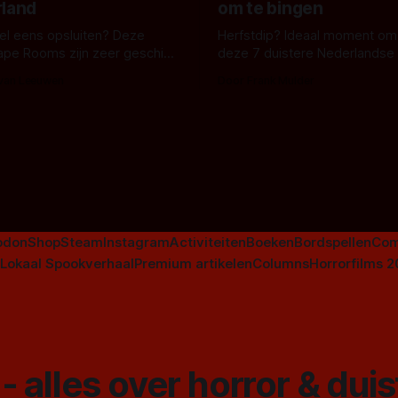
rland
om te bingen
 wel eens opsluiten? Deze
Herfstdip? Ideaal moment om
ape Rooms zijn zeer geschikt
deze 7 duistere Nederlandse 
en voor horrorliefhebbers.
bingen! Bij nederhorror denk je al snel
 van Leeuwen
Door Frank Mulder
aan horrorfilms, waarschijnlijk
aan De Lift, Amsterdamned o
Johnsons. Maar Nederlandse h
niet beperkt tot films. Hier ee
Nederlandse tv-series uit het 
horrorgenre. Als
odon
Shop
Steam
Instagram
Activiteiten
Boeken
Bordspellen
Com
Lokaal Spookverhaal
Premium artikelen
Columns
Horrorfilms 
- alles over horror & dui