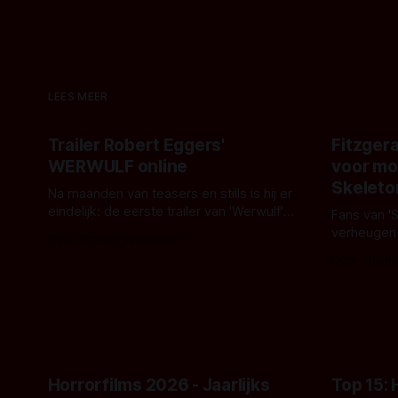
LEES MEER
Trailer Robert Eggers'
Fitzgera
WERWULF online
voor mo
Skeleto
Na maanden van teasers en stills is hij er
eindelijk: de eerste trailer van 'Werwulf'.
Fans van '
De nieuwe film van Robert Eggers toont
verheugen
Door Thomas Vanbrabant
- zoals we van hem kennen - een rauwe
samenwerki
Door Thoma
en kille stijl vol folklore en mythe. Het
Kyle Gallne
topic deze keer is (kon het het al
Binnenkort 
raden?)... de weerwolf. Kijk je mee?
een nieuwe
de opnames 
Horrorfilms 2026 - Jaarlijks
Top 15: