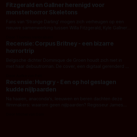
kille stijl vol folklore en mythe. Het topic deze keer is (kon
Fitzgerald en Gallner herenigd voor
het het al raden?)... de weerwolf. Kijk je mee?
monsterhorror Skeletons
Fans van 'Strange Darling' mogen zich verheugen op een
nieuwe samenwerking tussen Willa Fitzgerald, Kyle Gallner
en regisseur J.T. Mollner. Binnenkort zijn ze te zien in
Door Thomas Vanbrabant
'Skeletons', een nieuwe creature feature waarvoor de
Recensie: Corpus Britney - een bizarre
opnames zijn gestart in Australië.
horrortrip
Belgische dichter Dominique de Groen houdt zich niet in
met haar debuutroman. De cover, een digitaal gerenderd en
bizar muterend lichaam tegen een pastelroze- en blauwe
Door Aafke van Pelt
achtergrond, belooft iets kleurrijks maar onheilspellends,
Recensie: Hungry - Een op hol geslagen
iets ongrijpbaars. En dat maakt De Groen met ieder woord
kudde nijlpaarden
waar.
Na haaien, anaconda's, leeuwen en beren dachten deze
filmmakers: waarom geen nijlpaarden? Regisseur James
Nunn doet het gewoon en aan ons om te oordelen of dat
Door Michel van Dam
goed uitpakt met Hungry of niet.