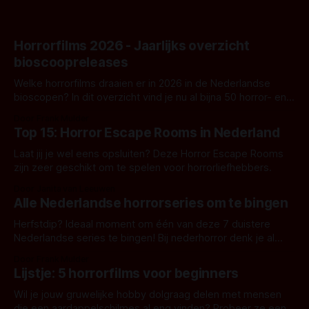
Horrorfilms 2026 - Jaarlijks overzicht
bioscoopreleases
Welke horrorfilms draaien er in 2026 in de Nederlandse
bioscopen? In dit overzicht vind je nu al bijna 50 horror- en
aanverwante films.
Door Frank Mulder
Top 15: Horror Escape Rooms in Nederland
Laat jij je wel eens opsluiten? Deze Horror Escape Rooms
zijn zeer geschikt om te spelen voor horrorliefhebbers.
Door Janita van Leeuwen
Alle Nederlandse horrorseries om te bingen
Herfstdip? Ideaal moment om één van deze 7 duistere
Nederlandse series te bingen! Bij nederhorror denk je al
snel aan horrorfilms, waarschijnlijk specifiek aan De Lift,
Door Frank Mulder
Amsterdamned of The Johnsons. Maar Nederlandse horror
Lijstje: 5 horrorfilms voor beginners
is niet beperkt tot films. Hier een aantal Nederlandse tv-
series uit het duistere of horrorgenre. Als
Wil je jouw gruwelijke hobby dolgraag delen met mensen
die een aardappelschilmes al eng vinden? Probeer ze eens