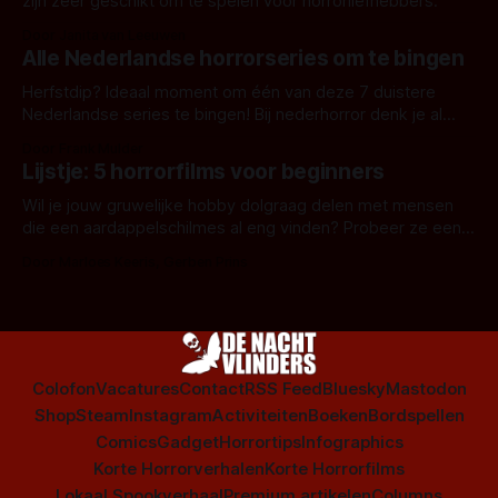
zijn zeer geschikt om te spelen voor horrorliefhebbers.
Door Janita van Leeuwen
Alle Nederlandse horrorseries om te bingen
Herfstdip? Ideaal moment om één van deze 7 duistere
Nederlandse series te bingen! Bij nederhorror denk je al
snel aan horrorfilms, waarschijnlijk specifiek aan De Lift,
Door Frank Mulder
Amsterdamned of The Johnsons. Maar Nederlandse horror
Lijstje: 5 horrorfilms voor beginners
is niet beperkt tot films. Hier een aantal Nederlandse tv-
series uit het duistere of horrorgenre. Als
Wil je jouw gruwelijke hobby dolgraag delen met mensen
die een aardappelschilmes al eng vinden? Probeer ze eens
op te warmen met een instapmodel horrorfilm.
Door Marloes Keeris, Gerben Prins
Colofon
Vacatures
Contact
RSS Feed
Bluesky
Mastodon
Shop
Steam
Instagram
Activiteiten
Boeken
Bordspellen
Comics
Gadget
Horrortips
Infographics
Korte Horrorverhalen
Korte Horrorfilms
Lokaal Spookverhaal
Premium artikelen
Columns