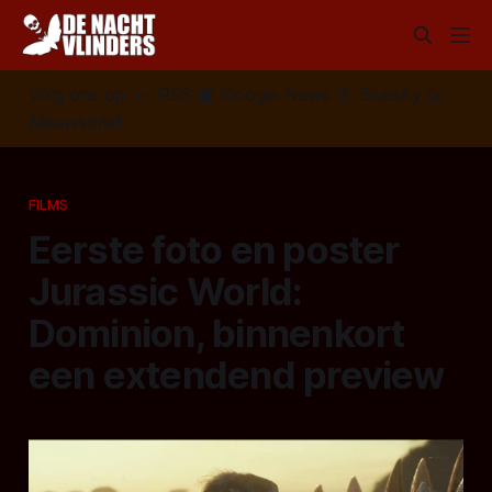
Volg ons op:
📣
RSS
📰
Google News
🦋
Bluesky
✉️
Nieuwsbrief
FILMS
Eerste foto en poster
Jurassic World:
Dominion, binnenkort
een extendend preview