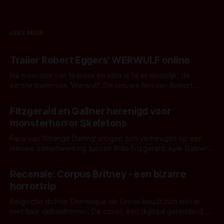
LEES MEER
Trailer Robert Eggers' WERWULF online
Na maanden van teasers en stills is hij er eindelijk: de
eerste trailer van 'Werwulf'. De nieuwe film van Robert
Eggers toont - zoals we van hem kennen - een rauwe en
Door Thomas Vanbrabant
kille stijl vol folklore en mythe. Het topic deze keer is (kon
Fitzgerald en Gallner herenigd voor
het het al raden?)... de weerwolf. Kijk je mee?
monsterhorror Skeletons
Fans van 'Strange Darling' mogen zich verheugen op een
nieuwe samenwerking tussen Willa Fitzgerald, Kyle Gallner
en regisseur J.T. Mollner. Binnenkort zijn ze te zien in
Door Thomas Vanbrabant
'Skeletons', een nieuwe creature feature waarvoor de
Recensie: Corpus Britney - een bizarre
opnames zijn gestart in Australië.
horrortrip
Belgische dichter Dominique de Groen houdt zich niet in
met haar debuutroman. De cover, een digitaal gerenderd en
bizar muterend lichaam tegen een pastelroze- en blauwe