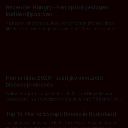
Door Aafke van Pelt
achtergrond, belooft iets kleurrijks maar onheilspellends,
Recensie: Hungry - Een op hol geslagen
iets ongrijpbaars. En dat maakt De Groen met ieder woord
kudde nijlpaarden
waar.
Na haaien, anaconda's, leeuwen en beren dachten deze
filmmakers: waarom geen nijlpaarden? Regisseur James
Nunn doet het gewoon en aan ons om te oordelen of dat
Door Michel van Dam
goed uitpakt met Hungry of niet.
Horrorfilms 2026 - Jaarlijks overzicht
bioscoopreleases
Welke horrorfilms draaien er in 2026 in de Nederlandse
bioscopen? In dit overzicht vind je nu al bijna 50 horror- en
aanverwante films.
Door Frank Mulder
Top 15: Horror Escape Rooms in Nederland
Laat jij je wel eens opsluiten? Deze Horror Escape Rooms