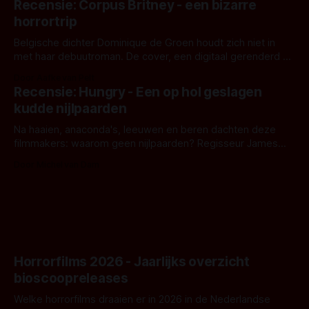
Recensie: Corpus Britney - een bizarre
opnames zijn gestart in Australië.
horrortrip
Belgische dichter Dominique de Groen houdt zich niet in
met haar debuutroman. De cover, een digitaal gerenderd en
bizar muterend lichaam tegen een pastelroze- en blauwe
Door Aafke van Pelt
achtergrond, belooft iets kleurrijks maar onheilspellends,
Recensie: Hungry - Een op hol geslagen
iets ongrijpbaars. En dat maakt De Groen met ieder woord
kudde nijlpaarden
waar.
Na haaien, anaconda's, leeuwen en beren dachten deze
filmmakers: waarom geen nijlpaarden? Regisseur James
Nunn doet het gewoon en aan ons om te oordelen of dat
Door Michel van Dam
goed uitpakt met Hungry of niet.
Horrorfilms 2026 - Jaarlijks overzicht
bioscoopreleases
Welke horrorfilms draaien er in 2026 in de Nederlandse