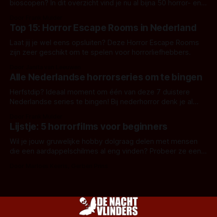
bioscopen? In dit overzicht vind je nu al bijna 50 horror- en
aanverwante films.
Door Frank Mulder
Top 15: Horror Escape Rooms in Nederland
Laat jij je wel eens opsluiten? Deze Horror Escape Rooms
zijn zeer geschikt om te spelen voor horrorliefhebbers.
Door Janita van Leeuwen
Alle Nederlandse horrorseries om te bingen
Herfstdip? Ideaal moment om één van deze 7 duistere
Nederlandse series te bingen! Bij nederhorror denk je al
snel aan horrorfilms, waarschijnlijk specifiek aan De Lift,
Door Frank Mulder
Amsterdamned of The Johnsons. Maar Nederlandse horror
Lijstje: 5 horrorfilms voor beginners
is niet beperkt tot films. Hier een aantal Nederlandse tv-
series uit het duistere of horrorgenre. Als
Wil je jouw gruwelijke hobby dolgraag delen met mensen
die een aardappelschilmes al eng vinden? Probeer ze eens
op te warmen met een instapmodel horrorfilm.
Door Marloes Keeris, Gerben Prins