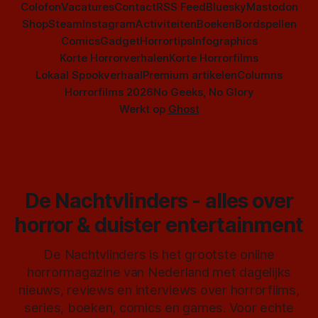
Colofon
Vacatures
Contact
RSS Feed
Bluesky
Mastodon
Shop
Steam
Instagram
Activiteiten
Boeken
Bordspellen
Comics
Gadget
Horrortips
Infographics
Korte Horrorverhalen
Korte Horrorfilms
Lokaal Spookverhaal
Premium artikelen
Columns
Horrorfilms 2026
No Geeks, No Glory
Werkt op
Ghost
De Nachtvlinders - alles over
horror & duister entertainment
De Nachtvlinders is het grootste online
horrormagazine van Nederland met dagelijks
nieuws, reviews en interviews over horrorfilms,
series, boeken, comics en games. Voor echte