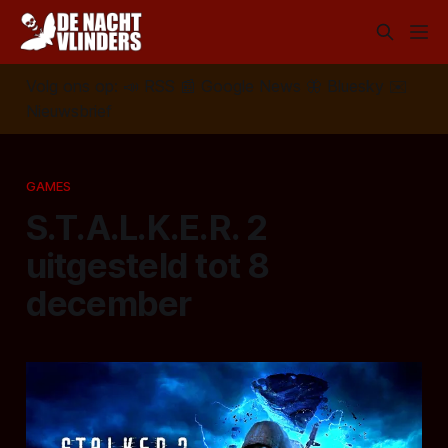
Volg ons op:
📣
RSS
📰
Google News
🦋
Bluesky
✉️
Nieuwsbrief
GAMES
S.T.A.L.K.E.R. 2
uitgesteld tot 8
december