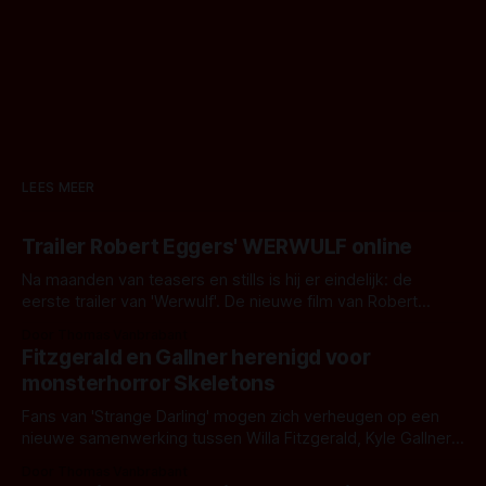
LEES MEER
Trailer Robert Eggers' WERWULF online
Na maanden van teasers en stills is hij er eindelijk: de
eerste trailer van 'Werwulf'. De nieuwe film van Robert
Eggers toont - zoals we van hem kennen - een rauwe en
Door Thomas Vanbrabant
kille stijl vol folklore en mythe. Het topic deze keer is (kon
Fitzgerald en Gallner herenigd voor
het het al raden?)... de weerwolf. Kijk je mee?
monsterhorror Skeletons
Fans van 'Strange Darling' mogen zich verheugen op een
nieuwe samenwerking tussen Willa Fitzgerald, Kyle Gallner
en regisseur J.T. Mollner. Binnenkort zijn ze te zien in
Door Thomas Vanbrabant
'Skeletons', een nieuwe creature feature waarvoor de