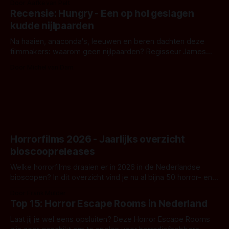
Door Aafke van Pelt
achtergrond, belooft iets kleurrijks maar onheilspellends,
Recensie: Hungry - Een op hol geslagen
iets ongrijpbaars. En dat maakt De Groen met ieder woord
kudde nijlpaarden
waar.
Na haaien, anaconda's, leeuwen en beren dachten deze
filmmakers: waarom geen nijlpaarden? Regisseur James
Nunn doet het gewoon en aan ons om te oordelen of dat
Door Michel van Dam
goed uitpakt met Hungry of niet.
Horrorfilms 2026 - Jaarlijks overzicht
bioscoopreleases
Welke horrorfilms draaien er in 2026 in de Nederlandse
bioscopen? In dit overzicht vind je nu al bijna 50 horror- en
aanverwante films.
Door Frank Mulder
Top 15: Horror Escape Rooms in Nederland
Laat jij je wel eens opsluiten? Deze Horror Escape Rooms