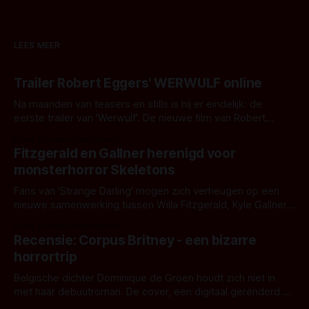
LEES MEER
Trailer Robert Eggers' WERWULF online
Na maanden van teasers en stills is hij er eindelijk: de
eerste trailer van 'Werwulf'. De nieuwe film van Robert
Eggers toont - zoals we van hem kennen - een rauwe en
Door Thomas Vanbrabant
kille stijl vol folklore en mythe. Het topic deze keer is (kon
Fitzgerald en Gallner herenigd voor
het het al raden?)... de weerwolf. Kijk je mee?
monsterhorror Skeletons
Fans van 'Strange Darling' mogen zich verheugen op een
nieuwe samenwerking tussen Willa Fitzgerald, Kyle Gallner
en regisseur J.T. Mollner. Binnenkort zijn ze te zien in
Door Thomas Vanbrabant
'Skeletons', een nieuwe creature feature waarvoor de
Recensie: Corpus Britney - een bizarre
opnames zijn gestart in Australië.
horrortrip
Belgische dichter Dominique de Groen houdt zich niet in
met haar debuutroman. De cover, een digitaal gerenderd en
bizar muterend lichaam tegen een pastelroze- en blauwe