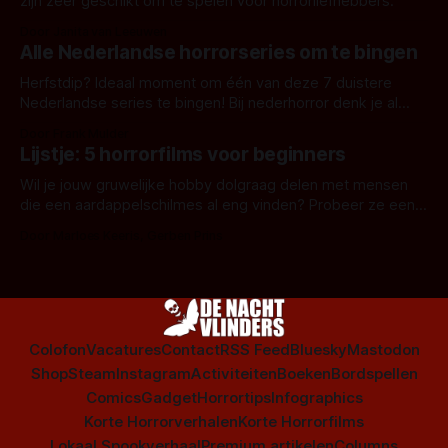
zijn zeer geschikt om te spelen voor horrorliefhebbers.
Door Janita van Leeuwen
Alle Nederlandse horrorseries om te bingen
Herfstdip? Ideaal moment om één van deze 7 duistere
Nederlandse series te bingen! Bij nederhorror denk je al
snel aan horrorfilms, waarschijnlijk specifiek aan De Lift,
Door Frank Mulder
Amsterdamned of The Johnsons. Maar Nederlandse horror
Lijstje: 5 horrorfilms voor beginners
is niet beperkt tot films. Hier een aantal Nederlandse tv-
series uit het duistere of horrorgenre. Als
Wil je jouw gruwelijke hobby dolgraag delen met mensen
die een aardappelschilmes al eng vinden? Probeer ze eens
op te warmen met een instapmodel horrorfilm.
Door Marloes Keeris, Gerben Prins
Colofon
Vacatures
Contact
RSS Feed
Bluesky
Mastodon
Shop
Steam
Instagram
Activiteiten
Boeken
Bordspellen
Comics
Gadget
Horrortips
Infographics
Korte Horrorverhalen
Korte Horrorfilms
Lokaal Spookverhaal
Premium artikelen
Columns