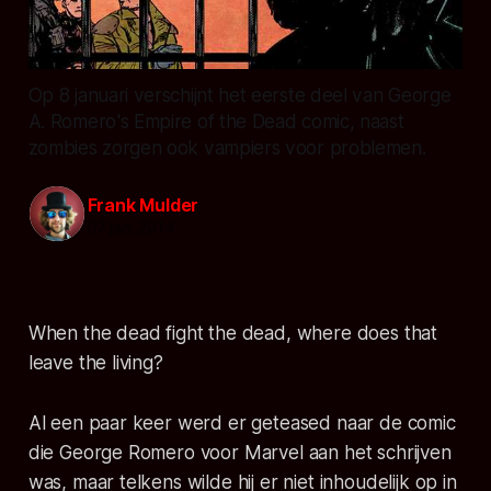
Op 8 januari verschijnt het eerste deel van George
A. Romero's Empire of the Dead comic, naast
zombies zorgen ook vampiers voor problemen.
Frank Mulder
07 jan. 2014
When the dead fight the dead, where does that
leave the living?
Al een paar keer werd er geteased naar de comic
die George Romero voor Marvel aan het schrijven
was, maar telkens wilde hij er niet inhoudelijk op in