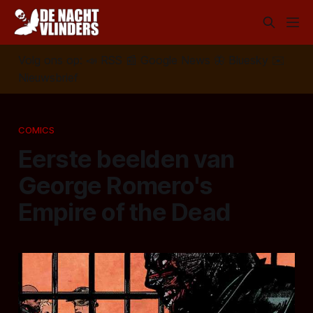
Volg ons op:
📣
RSS
📰
Google News
🦋
Bluesky
✉️
Nieuwsbrief
COMICS
Eerste beelden van
George Romero's
Empire of the Dead