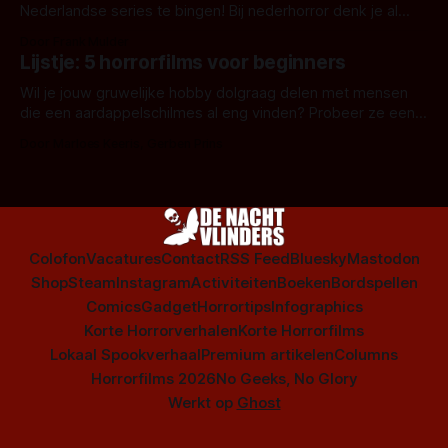
Nederlandse series te bingen! Bij nederhorror denk je al
snel aan horrorfilms, waarschijnlijk specifiek aan De Lift,
Door Frank Mulder
Amsterdamned of The Johnsons. Maar Nederlandse horror
Lijstje: 5 horrorfilms voor beginners
is niet beperkt tot films. Hier een aantal Nederlandse tv-
series uit het duistere of horrorgenre. Als
Wil je jouw gruwelijke hobby dolgraag delen met mensen
die een aardappelschilmes al eng vinden? Probeer ze eens
op te warmen met een instapmodel horrorfilm.
Door Marloes Keeris, Gerben Prins
Colofon
Vacatures
Contact
RSS Feed
Bluesky
Mastodon
Shop
Steam
Instagram
Activiteiten
Boeken
Bordspellen
Comics
Gadget
Horrortips
Infographics
Korte Horrorverhalen
Korte Horrorfilms
Lokaal Spookverhaal
Premium artikelen
Columns
Horrorfilms 2026
No Geeks, No Glory
Werkt op
Ghost