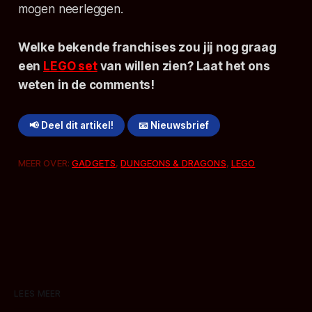
mogen neerleggen.
Welke bekende franchises zou jij nog graag
een
LEGO set
van willen zien? Laat het ons
weten in de comments!
📢 Deel dit artikel!
📧 Nieuwsbrief
MEER OVER:
GADGETS
,
DUNGEONS & DRAGONS
,
LEGO
LEES MEER