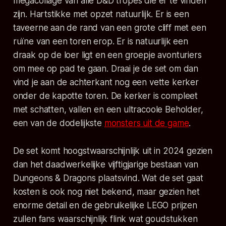
megacollage van alle D&D tropes die er te vinden
zijn. Hartstikke met opzet natuurlijk. Er is een
taveerne aan de rand van een grote cliff met een
ruïne van een toren erop. Er is natuurlijk een
draak op de loer ligt en een groepje avonturiers
om mee op pad te gaan. Draai je de set om dan
vind je aan de achterkant nog een vette kerker
onder de kapotte toren. De kerker is compleet
met schatten, vallen en een ultracoole Beholder,
een van de dodelijkste
monsters uit de game
.
De set komt hoogstwaarschijnlijk uit in 2024 gezien
dan het daadwerkelijke vijftigjarige bestaan van
Dungeons & Dragons
plaatsvind. Wat de set gaat
kosten is ook nog niet bekend, maar gezien het
enorme detail en de gebruikelijke LEGO prijzen
zullen fans waarschijnlijk flink wat goudstukken