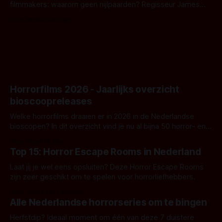
filmmakers: waarom geen nijlpaarden? Regisseur James
Nunn doet het gewoon en aan ons om te oordelen of dat
Door Michel van Dam
goed uitpakt met Hungry of niet.
Horrorfilms 2026 - Jaarlijks overzicht
bioscoopreleases
Welke horrorfilms draaien er in 2026 in de Nederlandse
bioscopen? In dit overzicht vind je nu al bijna 50 horror- en
aanverwante films.
Door Frank Mulder
Top 15: Horror Escape Rooms in Nederland
Laat jij je wel eens opsluiten? Deze Horror Escape Rooms
zijn zeer geschikt om te spelen voor horrorliefhebbers.
Door Janita van Leeuwen
Alle Nederlandse horrorseries om te bingen
Herfstdip? Ideaal moment om één van deze 7 duistere