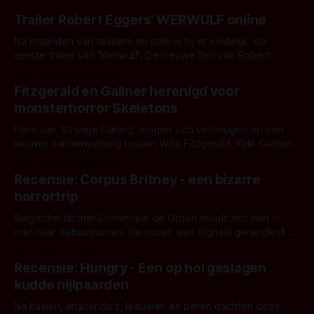
Trailer Robert Eggers' WERWULF online
Na maanden van teasers en stills is hij er eindelijk: de
eerste trailer van 'Werwulf'. De nieuwe film van Robert
Eggers toont - zoals we van hem kennen - een rauwe en
Door Thomas Vanbrabant
kille stijl vol folklore en mythe. Het topic deze keer is (kon
Fitzgerald en Gallner herenigd voor
het het al raden?)... de weerwolf. Kijk je mee?
monsterhorror Skeletons
Fans van 'Strange Darling' mogen zich verheugen op een
nieuwe samenwerking tussen Willa Fitzgerald, Kyle Gallner
en regisseur J.T. Mollner. Binnenkort zijn ze te zien in
Door Thomas Vanbrabant
'Skeletons', een nieuwe creature feature waarvoor de
Recensie: Corpus Britney - een bizarre
opnames zijn gestart in Australië.
horrortrip
Belgische dichter Dominique de Groen houdt zich niet in
met haar debuutroman. De cover, een digitaal gerenderd en
bizar muterend lichaam tegen een pastelroze- en blauwe
Door Aafke van Pelt
achtergrond, belooft iets kleurrijks maar onheilspellends,
Recensie: Hungry - Een op hol geslagen
iets ongrijpbaars. En dat maakt De Groen met ieder woord
kudde nijlpaarden
waar.
Na haaien, anaconda's, leeuwen en beren dachten deze