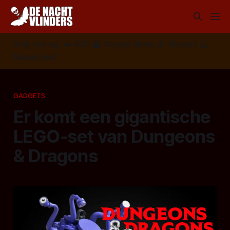
Volg ons op:
📣
RSS
📰
Google News
🦋
Bluesky
✉️
Nieuwsbrief
GADGETS
Er komt een gigantische
LEGO-set van Dungeons
& Dragons