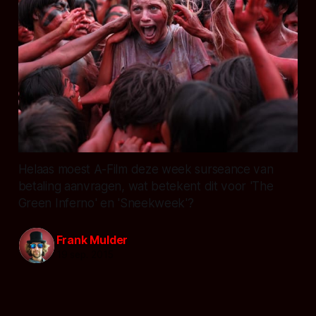
Helaas moest A-Film deze week surseance van
betaling aanvragen, wat betekent dit voor 'The
Green Inferno' en 'Sneekweek'?
Frank Mulder
19 sep. 2015