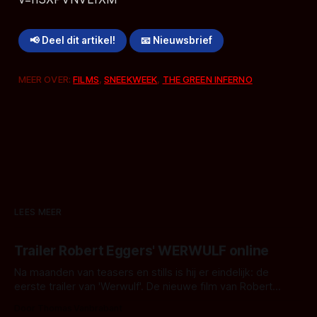
📢 Deel dit artikel!
📧 Nieuwsbrief
MEER OVER:
FILMS
,
SNEEKWEEK
,
THE GREEN INFERNO
LEES MEER
Trailer Robert Eggers' WERWULF online
Na maanden van teasers en stills is hij er eindelijk: de
eerste trailer van 'Werwulf'. De nieuwe film van Robert
Eggers toont - zoals we van hem kennen - een rauwe en
Door Thomas Vanbrabant
kille stijl vol folklore en mythe. Het topic deze keer is (kon