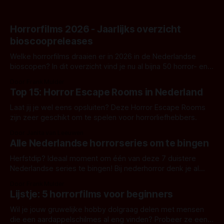
Horrorfilms 2026 - Jaarlijks overzicht
bioscoopreleases
Welke horrorfilms draaien er in 2026 in de Nederlandse
bioscopen? In dit overzicht vind je nu al bijna 50 horror- en
aanverwante films.
Door Frank Mulder
Top 15: Horror Escape Rooms in Nederland
Laat jij je wel eens opsluiten? Deze Horror Escape Rooms
zijn zeer geschikt om te spelen voor horrorliefhebbers.
Door Janita van Leeuwen
Alle Nederlandse horrorseries om te bingen
Herfstdip? Ideaal moment om één van deze 7 duistere
Nederlandse series te bingen! Bij nederhorror denk je al
snel aan horrorfilms, waarschijnlijk specifiek aan De Lift,
Door Frank Mulder
Amsterdamned of The Johnsons. Maar Nederlandse horror
Lijstje: 5 horrorfilms voor beginners
is niet beperkt tot films. Hier een aantal Nederlandse tv-
series uit het duistere of horrorgenre. Als
Wil je jouw gruwelijke hobby dolgraag delen met mensen
die een aardappelschilmes al eng vinden? Probeer ze eens