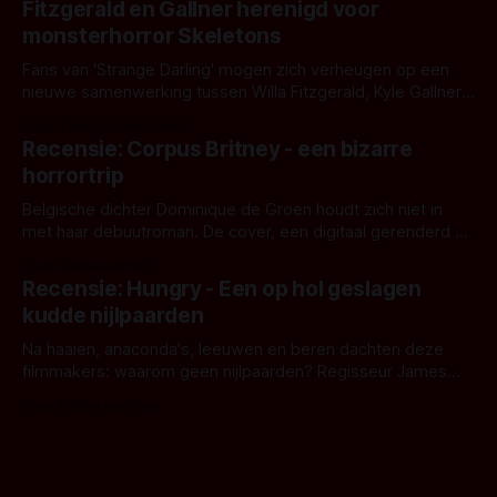
Fitzgerald en Gallner herenigd voor
het het al raden?)... de weerwolf. Kijk je mee?
monsterhorror Skeletons
Fans van 'Strange Darling' mogen zich verheugen op een
nieuwe samenwerking tussen Willa Fitzgerald, Kyle Gallner
en regisseur J.T. Mollner. Binnenkort zijn ze te zien in
Door Thomas Vanbrabant
'Skeletons', een nieuwe creature feature waarvoor de
Recensie: Corpus Britney - een bizarre
opnames zijn gestart in Australië.
horrortrip
Belgische dichter Dominique de Groen houdt zich niet in
met haar debuutroman. De cover, een digitaal gerenderd en
bizar muterend lichaam tegen een pastelroze- en blauwe
Door Aafke van Pelt
achtergrond, belooft iets kleurrijks maar onheilspellends,
Recensie: Hungry - Een op hol geslagen
iets ongrijpbaars. En dat maakt De Groen met ieder woord
kudde nijlpaarden
waar.
Na haaien, anaconda's, leeuwen en beren dachten deze
filmmakers: waarom geen nijlpaarden? Regisseur James
Nunn doet het gewoon en aan ons om te oordelen of dat
Door Michel van Dam
goed uitpakt met Hungry of niet.