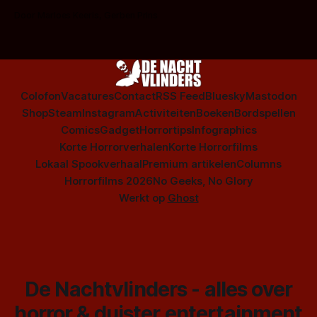
op te warmen met een instapmodel horrorfilm.
Door Marloes Keeris, Gerben Prins
Colofon
Vacatures
Contact
RSS Feed
Bluesky
Mastodon
Shop
Steam
Instagram
Activiteiten
Boeken
Bordspellen
Comics
Gadget
Horrortips
Infographics
Korte Horrorverhalen
Korte Horrorfilms
Lokaal Spookverhaal
Premium artikelen
Columns
Horrorfilms 2026
No Geeks, No Glory
Werkt op
Ghost
De Nachtvlinders - alles over
horror & duister entertainment