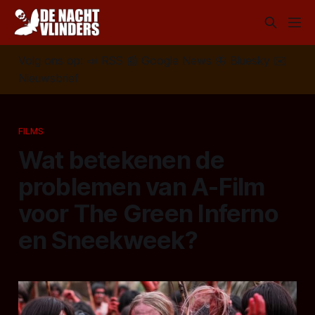
Volg ons op:
📣
RSS
📰
Google News
🦋
Bluesky
✉️
Nieuwsbrief
FILMS
Wat betekenen de
problemen van A-Film
voor The Green Inferno
en Sneekweek?