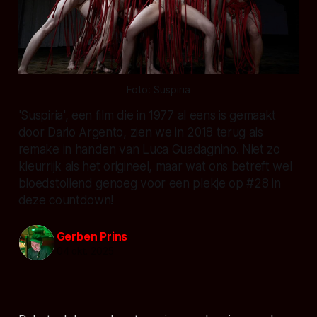
Foto: 
Suspiria
'Suspiria', een film die in 1977 al eens is gemaakt
door Dario Argento, zien we in 2018 terug als
remake in handen van Luca Guadagnino. Niet zo
kleurrijk als het origineel, maar wat ons betreft wel
bloedstollend genoeg voor een plekje op #28 in
deze countdown!
Gerben Prins
04 okt. 2025