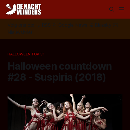
Volg ons op:
📣
RSS
📰
Google News
🦋
Bluesky
✉️
Nieuwsbrief
HALLOWEEN TOP 31
Halloween countdown
#28 - Suspiria (2018)