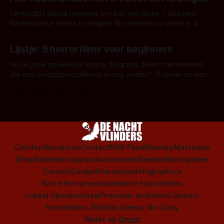
Herfstdip? Ideaal moment om één van deze 7 duistere
Nederlandse series te bingen! Bij nederhorror denk je al
snel aan horrorfilms, waarschijnlijk specifiek aan De Lift,
Door Frank Mulder
Amsterdamned of The Johnsons. Maar Nederlandse horror
Lijstje: 5 horrorfilms voor beginners
is niet beperkt tot films. Hier een aantal Nederlandse tv-
series uit het duistere of horrorgenre. Als
Wil je jouw gruwelijke hobby dolgraag delen met mensen
die een aardappelschilmes al eng vinden? Probeer ze eens
op te warmen met een instapmodel horrorfilm.
Door Marloes Keeris, Gerben Prins
Colofon
Vacatures
Contact
RSS Feed
Bluesky
Mastodon
Shop
Steam
Instagram
Activiteiten
Boeken
Bordspellen
Comics
Gadget
Horrortips
Infographics
Korte Horrorverhalen
Korte Horrorfilms
Lokaal Spookverhaal
Premium artikelen
Columns
Horrorfilms 2026
No Geeks, No Glory
Werkt op
Ghost