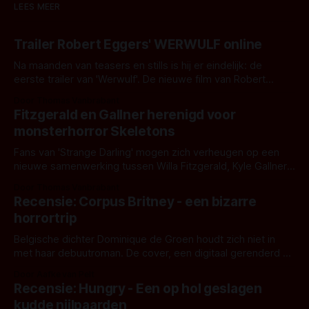
LEES MEER
Trailer Robert Eggers' WERWULF online
Na maanden van teasers en stills is hij er eindelijk: de
eerste trailer van 'Werwulf'. De nieuwe film van Robert
Eggers toont - zoals we van hem kennen - een rauwe en
Door Thomas Vanbrabant
kille stijl vol folklore en mythe. Het topic deze keer is (kon
Fitzgerald en Gallner herenigd voor
het het al raden?)... de weerwolf. Kijk je mee?
monsterhorror Skeletons
Fans van 'Strange Darling' mogen zich verheugen op een
nieuwe samenwerking tussen Willa Fitzgerald, Kyle Gallner
en regisseur J.T. Mollner. Binnenkort zijn ze te zien in
Door Thomas Vanbrabant
'Skeletons', een nieuwe creature feature waarvoor de
Recensie: Corpus Britney - een bizarre
opnames zijn gestart in Australië.
horrortrip
Belgische dichter Dominique de Groen houdt zich niet in
met haar debuutroman. De cover, een digitaal gerenderd en
bizar muterend lichaam tegen een pastelroze- en blauwe
Door Aafke van Pelt
achtergrond, belooft iets kleurrijks maar onheilspellends,
Recensie: Hungry - Een op hol geslagen
iets ongrijpbaars. En dat maakt De Groen met ieder woord
kudde nijlpaarden
waar.