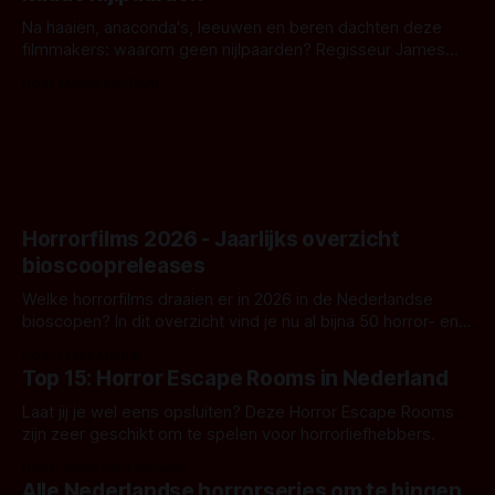
Na haaien, anaconda's, leeuwen en beren dachten deze
filmmakers: waarom geen nijlpaarden? Regisseur James
Nunn doet het gewoon en aan ons om te oordelen of dat
Door Michel van Dam
goed uitpakt met Hungry of niet.
Horrorfilms 2026 - Jaarlijks overzicht
bioscoopreleases
Welke horrorfilms draaien er in 2026 in de Nederlandse
bioscopen? In dit overzicht vind je nu al bijna 50 horror- en
aanverwante films.
Door Frank Mulder
Top 15: Horror Escape Rooms in Nederland
Laat jij je wel eens opsluiten? Deze Horror Escape Rooms
zijn zeer geschikt om te spelen voor horrorliefhebbers.
Door Janita van Leeuwen
Alle Nederlandse horrorseries om te bingen