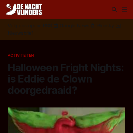
Volg ons op:
📣
RSS
📰
Google News
🦋
Bluesky
✉️
Nieuwsbrief
ACTIVITEITEN
Halloween Fright Nights:
is Eddie de Clown
doorgedraaid?