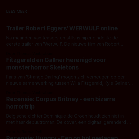
LEES MEER
Trailer Robert Eggers' WERWULF online
Na maanden van teasers en stills is hij er eindelijk: de
eerste trailer van 'Werwulf'. De nieuwe film van Robert
Eggers toont - zoals we van hem kennen - een rauwe en
Door Thomas Vanbrabant
kille stijl vol folklore en mythe. Het topic deze keer is (kon
Fitzgerald en Gallner herenigd voor
het het al raden?)... de weerwolf. Kijk je mee?
monsterhorror Skeletons
Fans van 'Strange Darling' mogen zich verheugen op een
nieuwe samenwerking tussen Willa Fitzgerald, Kyle Gallner
en regisseur J.T. Mollner. Binnenkort zijn ze te zien in
Door Thomas Vanbrabant
'Skeletons', een nieuwe creature feature waarvoor de
Recensie: Corpus Britney - een bizarre
opnames zijn gestart in Australië.
horrortrip
Belgische dichter Dominique de Groen houdt zich niet in
met haar debuutroman. De cover, een digitaal gerenderd en
bizar muterend lichaam tegen een pastelroze- en blauwe
Door Aafke van Pelt
achtergrond, belooft iets kleurrijks maar onheilspellends,
Recensie: Hungry - Een op hol geslagen