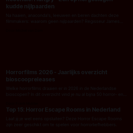
iets ongrijpbaars. En dat maakt De Groen met ieder woord
kudde nijlpaarden
waar.
Na haaien, anaconda's, leeuwen en beren dachten deze
filmmakers: waarom geen nijlpaarden? Regisseur James
Nunn doet het gewoon en aan ons om te oordelen of dat
Door Michel van Dam
goed uitpakt met Hungry of niet.
Horrorfilms 2026 - Jaarlijks overzicht
bioscoopreleases
Welke horrorfilms draaien er in 2026 in de Nederlandse
bioscopen? In dit overzicht vind je nu al bijna 50 horror- en
aanverwante films.
Door Frank Mulder
Top 15: Horror Escape Rooms in Nederland
Laat jij je wel eens opsluiten? Deze Horror Escape Rooms
zijn zeer geschikt om te spelen voor horrorliefhebbers.