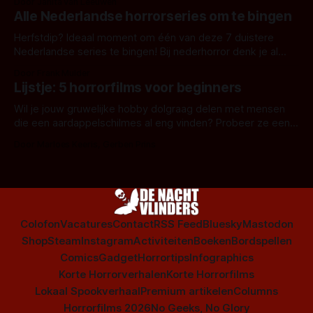
Door Janita van Leeuwen
Alle Nederlandse horrorseries om te bingen
Herfstdip? Ideaal moment om één van deze 7 duistere
Nederlandse series te bingen! Bij nederhorror denk je al
snel aan horrorfilms, waarschijnlijk specifiek aan De Lift,
Door Frank Mulder
Amsterdamned of The Johnsons. Maar Nederlandse horror
Lijstje: 5 horrorfilms voor beginners
is niet beperkt tot films. Hier een aantal Nederlandse tv-
series uit het duistere of horrorgenre. Als
Wil je jouw gruwelijke hobby dolgraag delen met mensen
die een aardappelschilmes al eng vinden? Probeer ze eens
op te warmen met een instapmodel horrorfilm.
Door Marloes Keeris, Gerben Prins
Colofon
Vacatures
Contact
RSS Feed
Bluesky
Mastodon
Shop
Steam
Instagram
Activiteiten
Boeken
Bordspellen
Comics
Gadget
Horrortips
Infographics
Korte Horrorverhalen
Korte Horrorfilms
Lokaal Spookverhaal
Premium artikelen
Columns
Horrorfilms 2026
No Geeks, No Glory