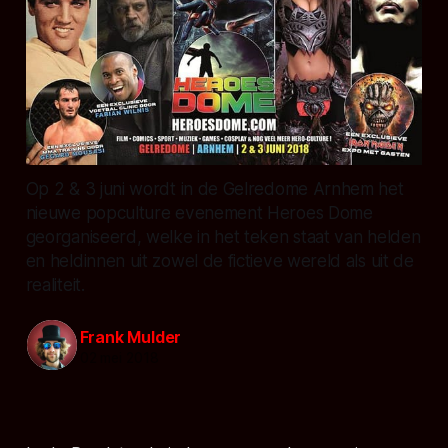
Op 2 & 3 juni wordt in de Gelredome Arnhem het
nieuwe popculture evenement Heroes Dome
georganiseerd, welke in het teken staat van helden
en heldinnen uit zowel de fictieve wereld als uit de
realiteit.
Frank Mulder
02 mei 2018