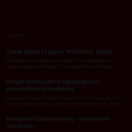
LEES MEER
Trailer Robert Eggers' WERWULF online
Na maanden van teasers en stills is hij er eindelijk: de
eerste trailer van 'Werwulf'. De nieuwe film van Robert
Eggers toont - zoals we van hem kennen - een rauwe en
Door Thomas Vanbrabant
kille stijl vol folklore en mythe. Het topic deze keer is (kon
Fitzgerald en Gallner herenigd voor
het het al raden?)... de weerwolf. Kijk je mee?
monsterhorror Skeletons
Fans van 'Strange Darling' mogen zich verheugen op een
nieuwe samenwerking tussen Willa Fitzgerald, Kyle Gallner
en regisseur J.T. Mollner. Binnenkort zijn ze te zien in
Door Thomas Vanbrabant
'Skeletons', een nieuwe creature feature waarvoor de
Recensie: Corpus Britney - een bizarre
opnames zijn gestart in Australië.
horrortrip