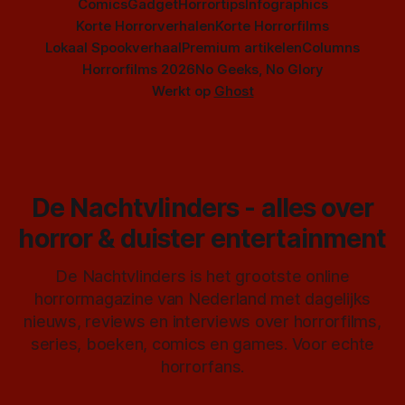
Comics
Gadget
Horrortips
Infographics
Korte Horrorverhalen
Korte Horrorfilms
Lokaal Spookverhaal
Premium artikelen
Columns
Horrorfilms 2026
No Geeks, No Glory
Werkt op
Ghost
De Nachtvlinders - alles over
horror & duister entertainment
De Nachtvlinders is het grootste online
horrormagazine van Nederland met dagelijks
nieuws, reviews en interviews over horrorfilms,
series, boeken, comics en games. Voor echte
horrorfans.