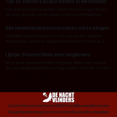
Top 15: Horror Escape Rooms in Nederland
Laat jij je wel eens opsluiten? Deze Horror Escape Rooms
zijn zeer geschikt om te spelen voor horrorliefhebbers.
Door Janita van Leeuwen
Alle Nederlandse horrorseries om te bingen
Herfstdip? Ideaal moment om één van deze 7 duistere
Nederlandse series te bingen! Bij nederhorror denk je al
snel aan horrorfilms, waarschijnlijk specifiek aan De Lift,
Door Frank Mulder
Amsterdamned of The Johnsons. Maar Nederlandse horror
Lijstje: 5 horrorfilms voor beginners
is niet beperkt tot films. Hier een aantal Nederlandse tv-
series uit het duistere of horrorgenre. Als
Wil je jouw gruwelijke hobby dolgraag delen met mensen
die een aardappelschilmes al eng vinden? Probeer ze eens
op te warmen met een instapmodel horrorfilm.
Door Marloes Keeris, Gerben Prins
Colofon
Vacatures
Contact
RSS Feed
Bluesky
Mastodon
Shop
Steam
Instagram
Activiteiten
Boeken
Bordspellen