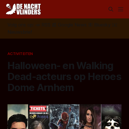
Volg ons op:
📣
RSS
📰
Google News
🦋
Bluesky
✉️
Nieuwsbrief
ACTIVITEITEN
Halloween- en Walking
Dead-acteurs op Heroes
Dome Arnhem