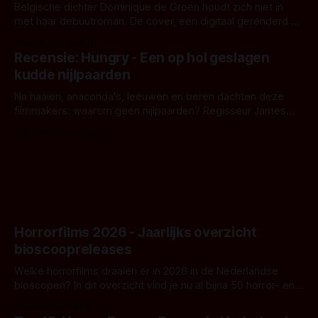
Belgische dichter Dominique de Groen houdt zich niet in
met haar debuutroman. De cover, een digitaal gerenderd en
bizar muterend lichaam tegen een pastelroze- en blauwe
Door Aafke van Pelt
achtergrond, belooft iets kleurrijks maar onheilspellends,
Recensie: Hungry - Een op hol geslagen
iets ongrijpbaars. En dat maakt De Groen met ieder woord
kudde nijlpaarden
waar.
Na haaien, anaconda's, leeuwen en beren dachten deze
filmmakers: waarom geen nijlpaarden? Regisseur James
Nunn doet het gewoon en aan ons om te oordelen of dat
Door Michel van Dam
goed uitpakt met Hungry of niet.
Horrorfilms 2026 - Jaarlijks overzicht
bioscoopreleases
Welke horrorfilms draaien er in 2026 in de Nederlandse
bioscopen? In dit overzicht vind je nu al bijna 50 horror- en
aanverwante films.
Door Frank Mulder