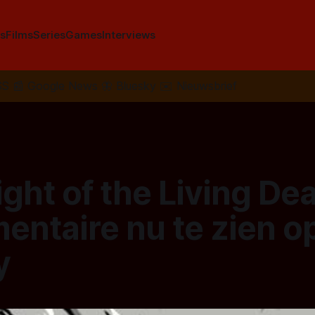
s
Films
Series
Games
Interviews
SS
📰
Google News
🦋
Bluesky
✉️
Nieuwsbrief
ght of the Living De
entaire nu te zien o
y