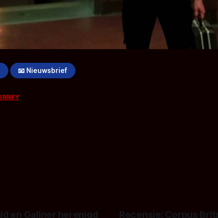
!
📧 Nieuwsbrief
ORRIFY
ld en Gallner herenigd
Recensie: Corpus Brit