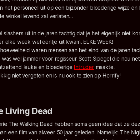
 het personeel uit op een bijzonder bloederige wijze en 
e winkel levend zal verlaten...
lashers uit in de jaren tachtig dat je het eigenlijk niet ko
 er elke week wel eentje uit kwam. ELKE WEEK!
hoeveelheid waren mensen aan het eind van de jaren tach
 was wel jammer voor regisseur Scott Spiegel die nou net
ntzettend leuke en bloederige
Intruder
maakte.
kkig niet vergeten en is nu ook te zien op Horrify!
he Living Dead
erie The Walking Dead hebben soms geen idee dat ze dez
 een film van alweer 50 jaar geleden. Namelijk: The Nigh