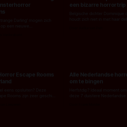
nsterhorror
een bizarre horrortrip
ns
Belgische dichter Dominique 
houdt zich niet in met haar d
Strange Darling' mogen zich
De cover, een digitaal gerend
 op een nieuwe
Door Aafke van Pelt
bizar muterend lichaam tegen
ng tussen Willa Fitzgerald,
s Vanbrabant
pastelroze- en blauwe achter
r en regisseur J.T. Mollner.
belooft iets kleurrijks maar
zijn ze te zien in 'Skeletons',
onheilspellends, iets ongrijpb
 creature feature waarvoor
maakt De Groen met ieder wo
zijn gestart in Australië.
 Horror Escape Rooms
Alle Nederlandse horr
rland
om te bingen
 wel eens opsluiten? Deze
Herfstdip? Ideaal moment om
ape Rooms zijn zeer geschikt
deze 7 duistere Nederlandse 
en voor horrorliefhebbers.
bingen! Bij nederhorror denk je al snel
 van Leeuwen
Door Frank Mulder
aan horrorfilms, waarschijnlijk
aan De Lift, Amsterdamned o
Johnsons. Maar Nederlandse h
niet beperkt tot films. Hier ee