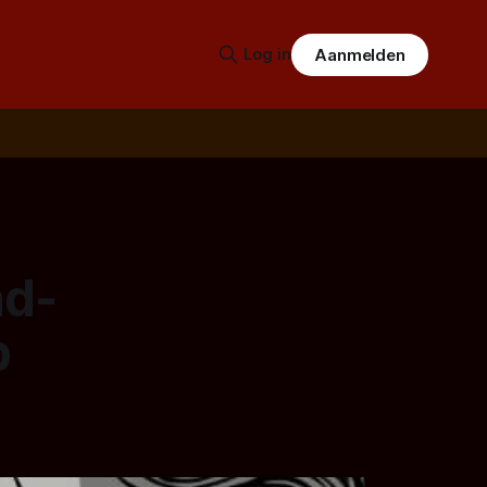
Log in
Aanmelden
ad-
p