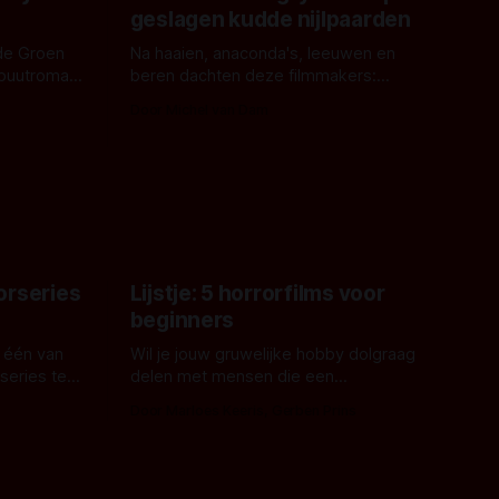
geslagen kudde nijlpaarden
de Groen
Na haaien, anaconda's, leeuwen en
ebuutroman.
beren dachten deze filmmakers:
erd en
waarom geen nijlpaarden? Regisseur
Door Michel van Dam
 een
James Nunn doet het gewoon en aan
grond,
ons om te oordelen of dat goed uitpakt
met Hungry of niet.
aars. En dat
ord waar.
orseries
Lijstje: 5 horrorfilms voor
beginners
 één van
Wil je jouw gruwelijke hobby dolgraag
series te
delen met mensen die een
aardappelschilmes al eng vinden?
Door Marloes Keeris, Gerben Prins
 specifiek
Probeer ze eens op te warmen met een
f The
instapmodel horrorfilm.
orror is
n aantal