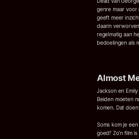
Dead van George A
genre maar voor d
geeft meer inzich
daarin verworven
regelmatig aan h
bedoelingen als m
Almost Me
Jackson en Emily z
Beiden moeten no
komen. Dat doen z
Soms kom je een f
goed!' Zo'n film