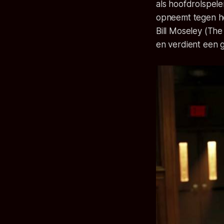
als hoofdrolspeler
opneemt tegen ho
Bill Moseley (The 
en verdient een g