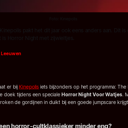
Foto: Kinepolis 
inepolis pakt het dit jaar ook eens anders aan. Dit i
 is Horror Night met zijwieltjes.
n Leeuwen
at er bij
Kinepolis
iets bijzonders op het programma:
The 
e doek tijdens een speciale
Horror Night Voor Watjes
.
M
oken de gordijnen in duikt bij een goede jumpscare krijg
een horror-cultklassieker minder eng?