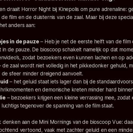
n draait Horror Night bij Kinepolis om pure adrenaline: 
ij, de film en de duisternis van de zaal. Maar bij deze speci
het anders aan:
pjes in de pauze
– Heb je net de eerste helft van de fil
st in de pauze. De bioscoop schakelt namelijk op dat mom
ttenvideo’s, zodat bezoekers even kunnen lachen en op a
 de zaal wordt niet volledig in het pikkedonker gehuld, maa
t de sfeer minder dreigend aanvoelt.
luid
– het geluid staat iets lager dan bij de standaardvoors
chrikmomenten en demonische kreten minder hard binne
ie
– bezoekers krijgen een kleine verrassing mee, zodat e
 luchtigs tegenover de spanning van de film staat.
rk denken aan de Mini Mornings van de bioscoop Vue: da
 ochtend vertoond, vaak met zachter geluid en een minder