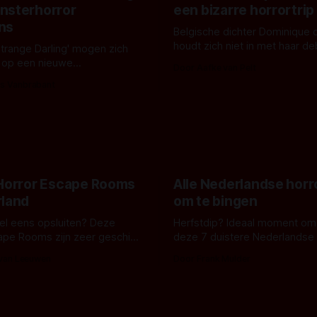
nsterhorror
een bizarre horrortrip
ns
Belgische dichter Dominique 
houdt zich niet in met haar d
Strange Darling' mogen zich
De cover, een digitaal gerend
 op een nieuwe
Door Aafke van Pelt
bizar muterend lichaam tegen
ng tussen Willa Fitzgerald,
s Vanbrabant
pastelroze- en blauwe achter
r en regisseur J.T. Mollner.
belooft iets kleurrijks maar
zijn ze te zien in 'Skeletons',
onheilspellends, iets ongrijpb
 creature feature waarvoor
maakt De Groen met ieder wo
zijn gestart in Australië.
 Horror Escape Rooms
Alle Nederlandse horr
rland
om te bingen
 wel eens opsluiten? Deze
Herfstdip? Ideaal moment om
ape Rooms zijn zeer geschikt
deze 7 duistere Nederlandse 
en voor horrorliefhebbers.
bingen! Bij nederhorror denk je al snel
 van Leeuwen
Door Frank Mulder
aan horrorfilms, waarschijnlijk
aan De Lift, Amsterdamned o
Johnsons. Maar Nederlandse h
niet beperkt tot films. Hier ee