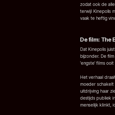
zodat ook de alle
terwijl Kinepolis
vaak te heftig vi
De film: The 
Dat Kinepolis juis
bijzonder. De film
'engste' films ooi
Het verhaal draai
moeder schakelt h
uitdrijving haar 
destijds publiek 
menselijk klinkt