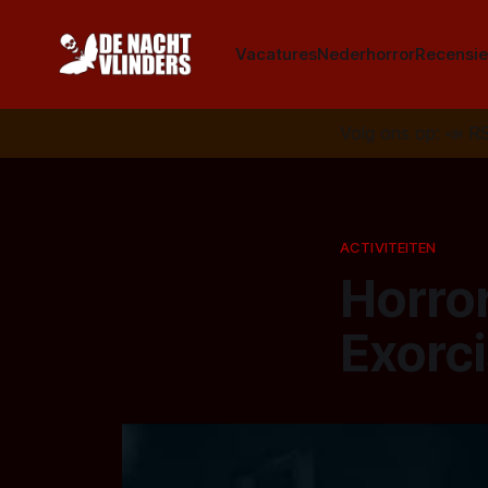
Vacatures
Nederhorror
Recensie
Volg ons op:
📣
R
ACTIVITEITEN
Horror
Exorci