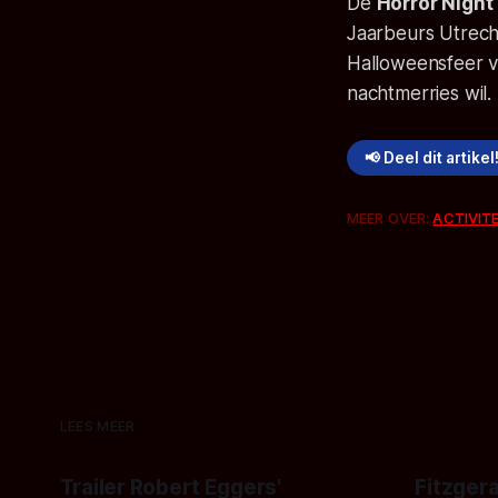
De
Horror Night
Jaarbeurs Utrech
Halloweensfeer v
nachtmerries wil.
📢 Deel dit artikel
MEER OVER:
ACTIVIT
LEES MEER
Trailer Robert Eggers'
Fitzgera