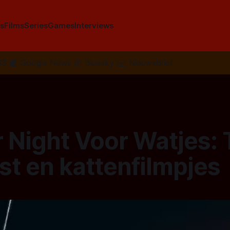
s
Films
Series
Games
Interviews
SS
📰
Google News
🦋
Bluesky
✉️
Nieuwsbrief
 Night Voor Watjes:
st en kattenfilmpjes