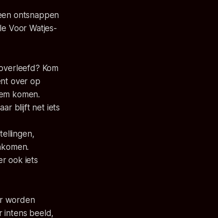
geen ontsnappen
ale
Voor Watjes
-
m overleefd? Kom
ent over op
dem komen.
r blijft net iets
tellingen,
nkomen.
r ook iets
ar worden
 intens beeld,