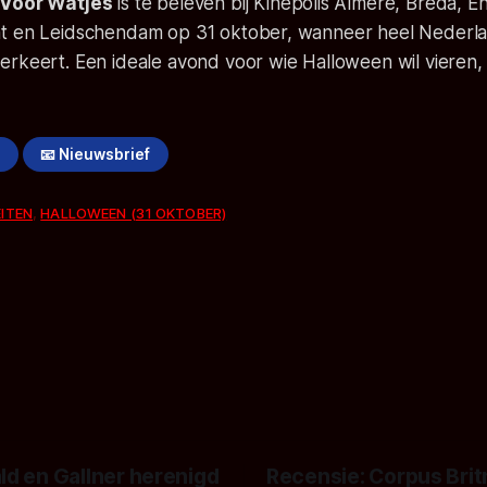
 Voor Watjes
is te beleven bij Kinepolis Almere, Breda, 
t en Leidschendam op 31 oktober, wanneer heel Nederla
erkeert. Een ideale avond voor wie Halloween wil vieren,
!
📧 Nieuwsbrief
EITEN
,
HALLOWEEN (31 OKTOBER)
ld en Gallner herenigd
Recensie: Corpus Brit