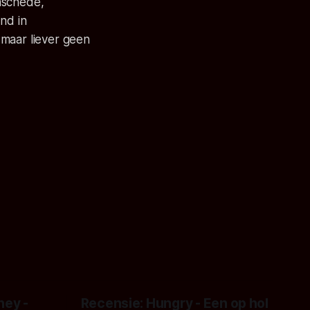
Enschede,
nd in
 maar liever geen
ney -
Recensie: Hungry - Een op hol