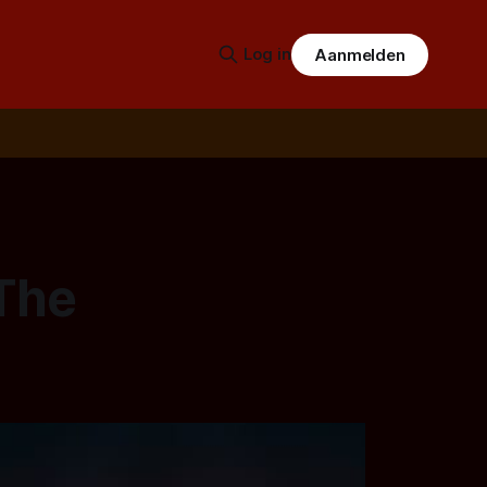
Log in
Aanmelden
 The