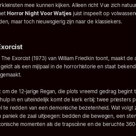
rkleinsten mee kunnen kijken. Alleen richt Vue zich natuur
 met
Horror Night Voor Watjes
juist inspeelt op volwassen
nden, maar toch nieuwsgierig zijn naar de klassiekers.
Exorcist
t
The Exorcist
(1973) van William Friedkin toont, maakt de
 geldt als een mijlpaal in de horrorhistorie en staat beken
t gemaakt.
t om de 12-jarige Regan, die plots vreemd gedrag begint 
ulp in en uiteindelijk komt de kerk erbij: twee priesters 
ziel te redden van een demonische bezetenheid. Wat volgt z
in paniek de zaal uitjoegen: bedden die bewegen, een stem
, iconische momenten als de trapscène en de beruchte 360