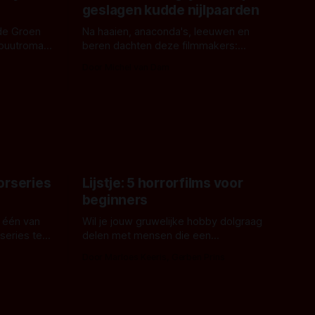
geslagen kudde nijlpaarden
de Groen
Na haaien, anaconda's, leeuwen en
ebuutroman.
beren dachten deze filmmakers:
erd en
waarom geen nijlpaarden? Regisseur
Door Michel van Dam
 een
James Nunn doet het gewoon en aan
grond,
ons om te oordelen of dat goed uitpakt
met Hungry of niet.
aars. En dat
ord waar.
orseries
Lijstje: 5 horrorfilms voor
beginners
 één van
Wil je jouw gruwelijke hobby dolgraag
series te
delen met mensen die een
aardappelschilmes al eng vinden?
Door Marloes Keeris, Gerben Prins
 specifiek
Probeer ze eens op te warmen met een
f The
instapmodel horrorfilm.
orror is
n aantal