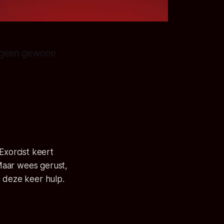
s geen gewone
Exorcist
keert
aar wees gerust,
t deze keer hulp.