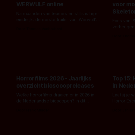
WERWULF online
voor mo
Skeleto
Na maanden van teasers en stills is hij er
eindelijk: de eerste trailer van 'Werwulf'.
Fans van '
De nieuwe film van Robert Eggers toont
verheugen
Door Thomas Vanbrabant
- zoals we van hem kennen - een rauwe
samenwerki
Door Thoma
en kille stijl vol folklore en mythe. Het
Kyle Gallne
topic deze keer is (kon het het al
Binnenkort 
raden?)... de weerwolf. Kijk je mee?
een nieuwe
de opnames 
Horrorfilms 2026 - Jaarlijks
Top 15:
overzicht bioscoopreleases
in Nede
Welke horrorfilms draaien er in 2026 in
Laat jij je
de Nederlandse bioscopen? In dit
Horror Esc
overzicht vind je nu al bijna 50 horror- en
om te spel
Door Frank Mulder
Door Janita
aanverwante films.