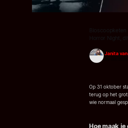
Bioscoopketen K
Horror Night, dit
Janita va
09 okt. 2025
Op 31 oktober sta
terug op het grot
wie normaal gespr
Hoe maak je 