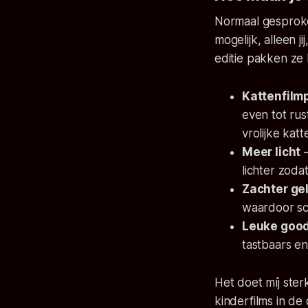
Normaal gesproke
mogelijk, alleen j
editie pakken ze 
Kattenfilm
even tot ru
vrolijke ka
Meer licht
–
lichter zoda
Zachter ge
waardoor s
Leuke good
tastbaars en
Het doet míj ste
kinderfilms in de