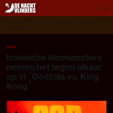
Volg ons op:
📣
RSS
📰
Google News
🦋
Bluesky
✉️
Nieuwsbrief
FILMS
Iconische filmmonsters
nemen het tegen elkaar
op in ´Godzilla vs. King
Kong´