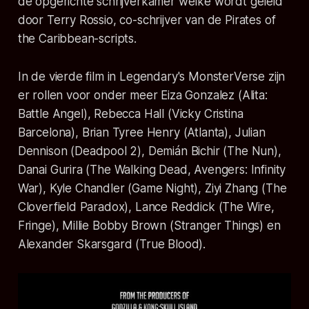
de opgerichte schrijverkamer welke wordt geleid
door Terry Rossio, co-schrijver van de Pirates of
the Caribbean-scripts.
In de vierde film in Legendary's MonsterVerse zijn
er rollen voor onder meer Eiza Gonzalez (
Alita:
Battle Angel
), Rebecca Hall (
Vicky Cristina
Barcelona
), Brian Tyree Henry (
Atlanta
), Julian
Dennison (
Deadpool 2
), Demián Bichir (
The Nun
),
Danai Gurira (
The Walking Dead, Avengers: Infinity
War
), Kyle Chandler (
Game Night
), Ziyi Zhang (
The
Cloverfield Paradox
), Lance Reddick (
The Wire,
Fringe
), Millie Bobby Brown (
Stranger Things
) en
Alexander Skarsgard (
True Blood
).