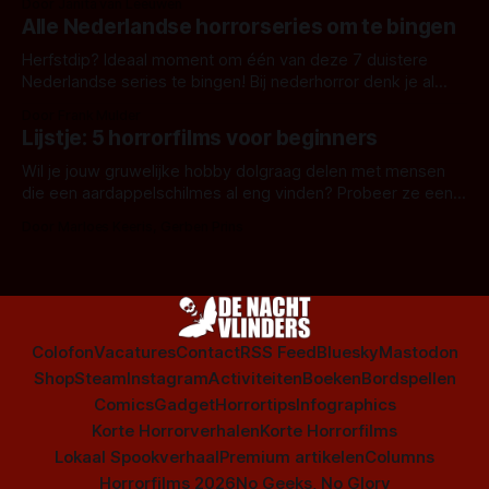
Door Janita van Leeuwen
Alle Nederlandse horrorseries om te bingen
Herfstdip? Ideaal moment om één van deze 7 duistere
Nederlandse series te bingen! Bij nederhorror denk je al
snel aan horrorfilms, waarschijnlijk specifiek aan De Lift,
Door Frank Mulder
Amsterdamned of The Johnsons. Maar Nederlandse horror
Lijstje: 5 horrorfilms voor beginners
is niet beperkt tot films. Hier een aantal Nederlandse tv-
series uit het duistere of horrorgenre. Als
Wil je jouw gruwelijke hobby dolgraag delen met mensen
die een aardappelschilmes al eng vinden? Probeer ze eens
op te warmen met een instapmodel horrorfilm.
Door Marloes Keeris, Gerben Prins
Colofon
Vacatures
Contact
RSS Feed
Bluesky
Mastodon
Shop
Steam
Instagram
Activiteiten
Boeken
Bordspellen
Comics
Gadget
Horrortips
Infographics
Korte Horrorverhalen
Korte Horrorfilms
Lokaal Spookverhaal
Premium artikelen
Columns
Horrorfilms 2026
No Geeks, No Glory