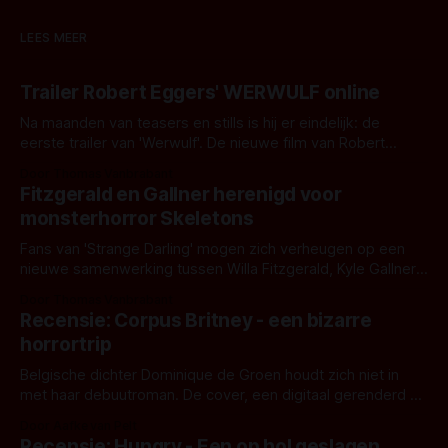
LEES MEER
Trailer Robert Eggers' WERWULF online
Na maanden van teasers en stills is hij er eindelijk: de
eerste trailer van 'Werwulf'. De nieuwe film van Robert
Eggers toont - zoals we van hem kennen - een rauwe en
Door Thomas Vanbrabant
kille stijl vol folklore en mythe. Het topic deze keer is (kon
Fitzgerald en Gallner herenigd voor
het het al raden?)... de weerwolf. Kijk je mee?
monsterhorror Skeletons
Fans van 'Strange Darling' mogen zich verheugen op een
nieuwe samenwerking tussen Willa Fitzgerald, Kyle Gallner
en regisseur J.T. Mollner. Binnenkort zijn ze te zien in
Door Thomas Vanbrabant
'Skeletons', een nieuwe creature feature waarvoor de
Recensie: Corpus Britney - een bizarre
opnames zijn gestart in Australië.
horrortrip
Belgische dichter Dominique de Groen houdt zich niet in
met haar debuutroman. De cover, een digitaal gerenderd en
bizar muterend lichaam tegen een pastelroze- en blauwe
Door Aafke van Pelt
achtergrond, belooft iets kleurrijks maar onheilspellends,
Recensie: Hungry - Een op hol geslagen