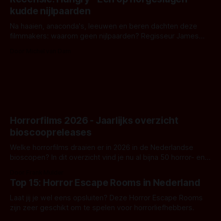
iets ongrijpbaars. En dat maakt De Groen met ieder woord
kudde nijlpaarden
waar.
Na haaien, anaconda's, leeuwen en beren dachten deze
filmmakers: waarom geen nijlpaarden? Regisseur James
Nunn doet het gewoon en aan ons om te oordelen of dat
Door Michel van Dam
goed uitpakt met Hungry of niet.
Horrorfilms 2026 - Jaarlijks overzicht
bioscoopreleases
Welke horrorfilms draaien er in 2026 in de Nederlandse
bioscopen? In dit overzicht vind je nu al bijna 50 horror- en
aanverwante films.
Door Frank Mulder
Top 15: Horror Escape Rooms in Nederland
Laat jij je wel eens opsluiten? Deze Horror Escape Rooms
zijn zeer geschikt om te spelen voor horrorliefhebbers.