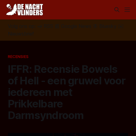
Volg ons op:
📣
RSS
📰
Google News
🦋
Bluesky
✉️
Nieuwsbrief
RECENSIES
IFFR: Recensie Bowels
of Hell - een gruwel voor
iedereen met
Prikkelbare
Darmsyndroom