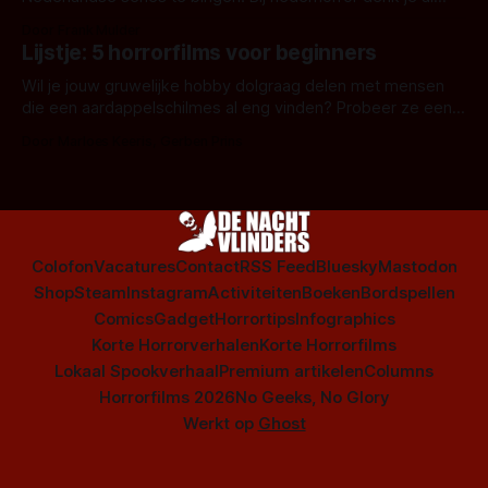
snel aan horrorfilms, waarschijnlijk specifiek aan De Lift,
Door Frank Mulder
Amsterdamned of The Johnsons. Maar Nederlandse horror
Lijstje: 5 horrorfilms voor beginners
is niet beperkt tot films. Hier een aantal Nederlandse tv-
series uit het duistere of horrorgenre. Als
Wil je jouw gruwelijke hobby dolgraag delen met mensen
die een aardappelschilmes al eng vinden? Probeer ze eens
op te warmen met een instapmodel horrorfilm.
Door Marloes Keeris, Gerben Prins
Colofon
Vacatures
Contact
RSS Feed
Bluesky
Mastodon
Shop
Steam
Instagram
Activiteiten
Boeken
Bordspellen
Comics
Gadget
Horrortips
Infographics
Korte Horrorverhalen
Korte Horrorfilms
Lokaal Spookverhaal
Premium artikelen
Columns
Horrorfilms 2026
No Geeks, No Glory
Werkt op
Ghost