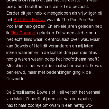
Bowels of Hell
is dit jaar niet de eerste film waar
poep het hoofdthema is die ik heb bezocht.
Eerder dit jaar heb ik meegelopen als vrijwilliger bij
het
BUT Film Festival
waar ik
The Pee Pee Poo
Poo Man
heb gezien. En enkele jaren geleden heb
ik
Flux Gourmet
gekeken. Dit waren allebei nou
niet echt films waar ik enthousiast over was. Maar
kan Bowels of Hell dit veranderen en mij laten
inzien waarom er in de laatste drie jaar drie films
nodig waren waarin poep het hoofdthema heeft?
Misschien is het wel drie maal scheepsdrek. Ik was
benieuwd, maar met bedenkingen ging ik de
filmzaal in.
De Brazilliaanse
Bowels of Hell
vertelt het verhaal
van Malu. Zij heeft al jaren last van consipatie,
nadat haar zoontje omkwam in een heftig wc-