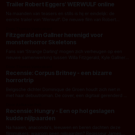
Trailer Robert Eggers' WERWULF online
Na maanden van teasers en stills is hij er eindelijk: de
eerste trailer van 'Werwulf'. De nieuwe film van Robert
Eggers toont - zoals we van hem kennen - een rauwe en
Door Thomas Vanbrabant
kille stijl vol folklore en mythe. Het topic deze keer is (kon
Fitzgerald en Gallner herenigd voor
het het al raden?)... de weerwolf. Kijk je mee?
monsterhorror Skeletons
Fans van 'Strange Darling' mogen zich verheugen op een
nieuwe samenwerking tussen Willa Fitzgerald, Kyle Gallner
en regisseur J.T. Mollner. Binnenkort zijn ze te zien in
Door Thomas Vanbrabant
'Skeletons', een nieuwe creature feature waarvoor de
Recensie: Corpus Britney - een bizarre
opnames zijn gestart in Australië.
horrortrip
Belgische dichter Dominique de Groen houdt zich niet in
met haar debuutroman. De cover, een digitaal gerenderd en
bizar muterend lichaam tegen een pastelroze- en blauwe
Door Aafke van Pelt
achtergrond, belooft iets kleurrijks maar onheilspellends,
Recensie: Hungry - Een op hol geslagen
iets ongrijpbaars. En dat maakt De Groen met ieder woord
kudde nijlpaarden
waar.
Na haaien, anaconda's, leeuwen en beren dachten deze
filmmakers: waarom geen nijlpaarden? Regisseur James