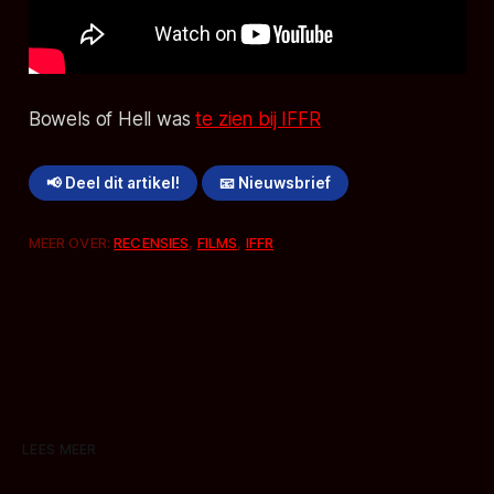
Bowels of Hell
was
te zien bij IFFR
📢 Deel dit artikel!
📧 Nieuwsbrief
MEER OVER:
RECENSIES
,
FILMS
,
IFFR
LEES MEER