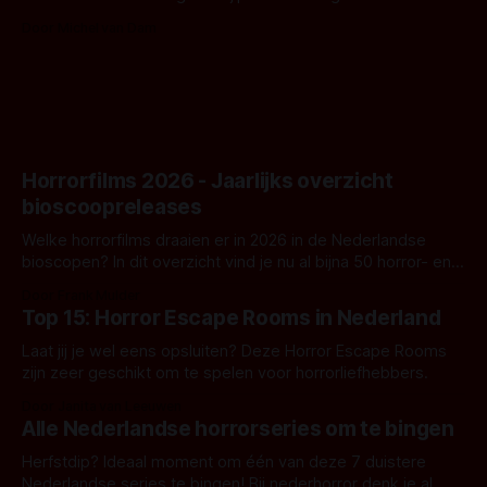
Nunn doet het gewoon en aan ons om te oordelen of dat
Door Michel van Dam
goed uitpakt met Hungry of niet.
Horrorfilms 2026 - Jaarlijks overzicht
bioscoopreleases
Welke horrorfilms draaien er in 2026 in de Nederlandse
bioscopen? In dit overzicht vind je nu al bijna 50 horror- en
aanverwante films.
Door Frank Mulder
Top 15: Horror Escape Rooms in Nederland
Laat jij je wel eens opsluiten? Deze Horror Escape Rooms
zijn zeer geschikt om te spelen voor horrorliefhebbers.
Door Janita van Leeuwen
Alle Nederlandse horrorseries om te bingen
Herfstdip? Ideaal moment om één van deze 7 duistere
Nederlandse series te bingen! Bij nederhorror denk je al