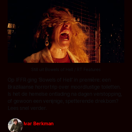
Still uit Bowels of Hell / RT Features
Op IFFR ging 'Bowels of Hell' in première: een
Braziliaanse horrortrip over moordlustige toiletten.
Is het de hemelse ontlading na dagen verstopping,
of gewoon een venijnige, spetterende drekbom?
Lees snel verder.
Ivar Berkman
08 feb. 2026