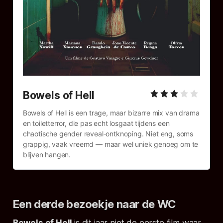
Bowels of Hell 
Bowels of Hell is een trage, maar bizarre mix van drama 
en toiletterror, die pas echt losgaat tijdens een 
chaotische gender reveal‑ontknoping. Niet eng, soms 
grappig, vaak vreemd — maar wel uniek genoeg om te 
blijven hangen.
Een derde bezoekje naar de WC