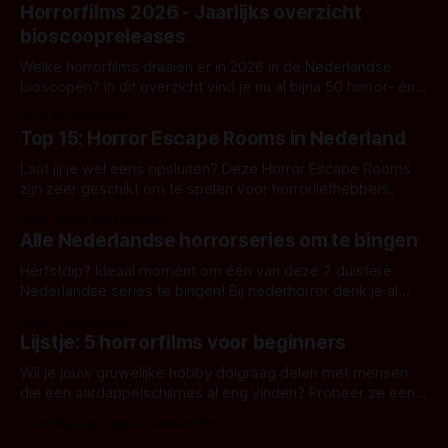
Horrorfilms 2026 - Jaarlijks overzicht
bioscoopreleases
Welke horrorfilms draaien er in 2026 in de Nederlandse
bioscopen? In dit overzicht vind je nu al bijna 50 horror- en
aanverwante films.
Door Frank Mulder
Top 15: Horror Escape Rooms in Nederland
Laat jij je wel eens opsluiten? Deze Horror Escape Rooms
zijn zeer geschikt om te spelen voor horrorliefhebbers.
Door Janita van Leeuwen
Alle Nederlandse horrorseries om te bingen
Herfstdip? Ideaal moment om één van deze 7 duistere
Nederlandse series te bingen! Bij nederhorror denk je al
snel aan horrorfilms, waarschijnlijk specifiek aan De Lift,
Door Frank Mulder
Amsterdamned of The Johnsons. Maar Nederlandse horror
Lijstje: 5 horrorfilms voor beginners
is niet beperkt tot films. Hier een aantal Nederlandse tv-
series uit het duistere of horrorgenre. Als
Wil je jouw gruwelijke hobby dolgraag delen met mensen
die een aardappelschilmes al eng vinden? Probeer ze eens
op te warmen met een instapmodel horrorfilm.
Door Marloes Keeris, Gerben Prins