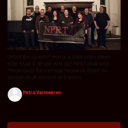
Geloof jij in spoken? Horror is voor velen alleen
fictie. Maar is dit ook echt zo? NPRT staat voor
“Nederlands Paranormaal Research Team” en
bestaat uit dit moment uit 9 leden.
Petra Vermeeren
15 nov. 2019