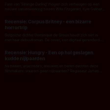
Fans van 'Strange Darling' mogen zich verheugen op een
nieuwe samenwerking tussen Willa Fitzgerald, Kyle Gallner
en regisseur J.T. Mollner. Binnenkort zijn ze te zien in
Door Thomas Vanbrabant
'Skeletons', een nieuwe creature feature waarvoor de
Recensie: Corpus Britney - een bizarre
opnames zijn gestart in Australië.
horrortrip
Belgische dichter Dominique de Groen houdt zich niet in
met haar debuutroman. De cover, een digitaal gerenderd en
bizar muterend lichaam tegen een pastelroze- en blauwe
Door Aafke van Pelt
achtergrond, belooft iets kleurrijks maar onheilspellends,
Recensie: Hungry - Een op hol geslagen
iets ongrijpbaars. En dat maakt De Groen met ieder woord
kudde nijlpaarden
waar.
Na haaien, anaconda's, leeuwen en beren dachten deze
filmmakers: waarom geen nijlpaarden? Regisseur James
Nunn doet het gewoon en aan ons om te oordelen of dat
Door Michel van Dam
goed uitpakt met Hungry of niet.