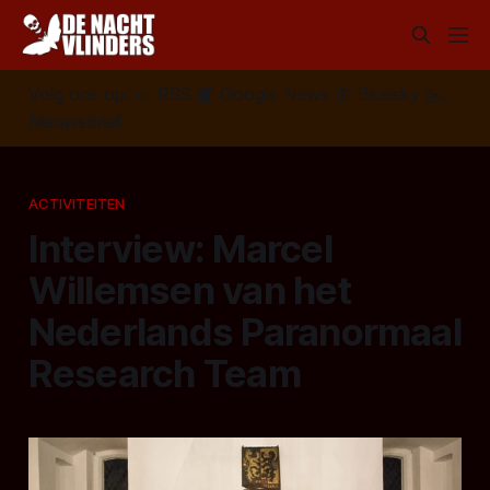
Volg ons op:
📣
RSS
📰
Google News
🦋
Bluesky
✉️
Nieuwsbrief
ACTIVITEITEN
Interview: Marcel
Willemsen van het
Nederlands Paranormaal
Research Team