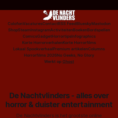
Colofon
Vacatures
Contact
RSS Feed
Bluesky
Mastodon
Shop
Steam
Instagram
Activiteiten
Boeken
Bordspellen
Comics
Gadget
Horrortips
Infographics
Korte Horrorverhalen
Korte Horrorfilms
Lokaal Spookverhaal
Premium artikelen
Columns
Horrorfilms 2026
No Geeks, No Glory
Werkt op
Ghost
De Nachtvlinders - alles over
horror & duister entertainment
De Nachtvlinders is het grootste online