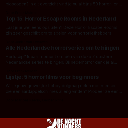
bioscopen? In dit overzicht vind je nu al bijna 50 horror- en
aanverwante films.
Door Frank Mulder
Top 15: Horror Escape Rooms in Nederland
Laat jij je wel eens opsluiten? Deze Horror Escape Rooms
zijn zeer geschikt om te spelen voor horrorliefhebbers.
Door Janita van Leeuwen
Alle Nederlandse horrorseries om te bingen
Herfstdip? Ideaal moment om één van deze 7 duistere
Nederlandse series te bingen! Bij nederhorror denk je al
snel aan horrorfilms, waarschijnlijk specifiek aan De Lift,
Door Frank Mulder
Amsterdamned of The Johnsons. Maar Nederlandse horror
Lijstje: 5 horrorfilms voor beginners
is niet beperkt tot films. Hier een aantal Nederlandse tv-
series uit het duistere of horrorgenre. Als
Wil je jouw gruwelijke hobby dolgraag delen met mensen
die een aardappelschilmes al eng vinden? Probeer ze eens
op te warmen met een instapmodel horrorfilm.
Door Marloes Keeris, Gerben Prins