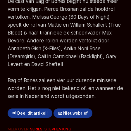
De cast van Bag of Bones begint nu steeds meer
vorm te krijgen. Pierce Brosnan zal de hoofdrol
vertolken. Melissa George (30 Days of Night)
speelt de rol van Mattie en William Schallert (True
Blood) is haar tirannieke ex-schoonvader Max
Devore. Andere rollen worden vertolkt door
Annabeth Gish (X-Files), Anika Noni Rose
(Dreamgirls), Caitlin Carmichael (Backlight), Gary
Levert en David Sheftell
Bag of Bones zal een vier uur durende miniserie
worden. Het is nog niet bekend of, en wanneer de
serie in Nederland wordt uitgezonden.
📢 Deel dit artikel!
📧 Nieuwsbrief
MEER OVER:
SERIES
,
STEPHEN KING