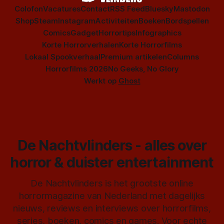
Colofon
Vacatures
Contact
RSS Feed
Bluesky
Mastodon
Shop
Steam
Instagram
Activiteiten
Boeken
Bordspellen
Comics
Gadget
Horrortips
Infographics
Korte Horrorverhalen
Korte Horrorfilms
Lokaal Spookverhaal
Premium artikelen
Columns
Horrorfilms 2026
No Geeks, No Glory
Werkt op
Ghost
De Nachtvlinders - alles over
horror & duister entertainment
De Nachtvlinders is het grootste online
horrormagazine van Nederland met dagelijks
nieuws, reviews en interviews over horrorfilms,
series, boeken, comics en games. Voor echte