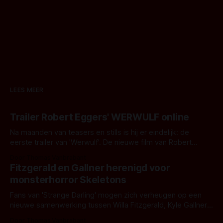
LEES MEER
Trailer Robert Eggers' WERWULF online
Na maanden van teasers en stills is hij er eindelijk: de
eerste trailer van 'Werwulf'. De nieuwe film van Robert
Eggers toont - zoals we van hem kennen - een rauwe en
Door Thomas Vanbrabant
kille stijl vol folklore en mythe. Het topic deze keer is (kon
Fitzgerald en Gallner herenigd voor
het het al raden?)... de weerwolf. Kijk je mee?
monsterhorror Skeletons
Fans van 'Strange Darling' mogen zich verheugen op een
nieuwe samenwerking tussen Willa Fitzgerald, Kyle Gallner
en regisseur J.T. Mollner. Binnenkort zijn ze te zien in
Door Thomas Vanbrabant