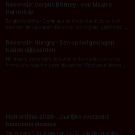
'Skeletons', een nieuwe creature feature waarvoor de
Recensie: Corpus Britney - een bizarre
opnames zijn gestart in Australië.
horrortrip
Belgische dichter Dominique de Groen houdt zich niet in
met haar debuutroman. De cover, een digitaal gerenderd en
bizar muterend lichaam tegen een pastelroze- en blauwe
Door Aafke van Pelt
achtergrond, belooft iets kleurrijks maar onheilspellends,
Recensie: Hungry - Een op hol geslagen
iets ongrijpbaars. En dat maakt De Groen met ieder woord
kudde nijlpaarden
waar.
Na haaien, anaconda's, leeuwen en beren dachten deze
filmmakers: waarom geen nijlpaarden? Regisseur James
Nunn doet het gewoon en aan ons om te oordelen of dat
Door Michel van Dam
goed uitpakt met Hungry of niet.
Horrorfilms 2026 - Jaarlijks overzicht
bioscoopreleases
Welke horrorfilms draaien er in 2026 in de Nederlandse