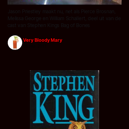
Jason Priestley maakt nu, net als Pierce Brosnan,
Melissa George en William Schallert, deel uit van de
cast van Stephen Kings Bag of Bones
Very Bloody Mary
05 sep. 2011