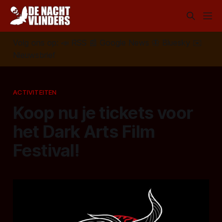
Volg ons op:
📣
RSS
📰
Google News
🦋
Bluesky
✉️
Nieuwsbrief
ACTIVITEITEN
Koop nu je tickets voor
het Dark Arts Film
Festival!