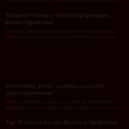
met haar debuutroman. De cover, een digitaal gerenderd en
bizar muterend lichaam tegen een pastelroze- en blauwe
Door Aafke van Pelt
achtergrond, belooft iets kleurrijks maar onheilspellends,
Recensie: Hungry - Een op hol geslagen
iets ongrijpbaars. En dat maakt De Groen met ieder woord
kudde nijlpaarden
waar.
Na haaien, anaconda's, leeuwen en beren dachten deze
filmmakers: waarom geen nijlpaarden? Regisseur James
Nunn doet het gewoon en aan ons om te oordelen of dat
Door Michel van Dam
goed uitpakt met Hungry of niet.
Horrorfilms 2026 - Jaarlijks overzicht
bioscoopreleases
Welke horrorfilms draaien er in 2026 in de Nederlandse
bioscopen? In dit overzicht vind je nu al bijna 50 horror- en
aanverwante films.
Door Frank Mulder
Top 15: Horror Escape Rooms in Nederland