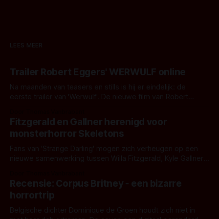
LEES MEER
Trailer Robert Eggers' WERWULF online
Na maanden van teasers en stills is hij er eindelijk: de
eerste trailer van 'Werwulf'. De nieuwe film van Robert
Eggers toont - zoals we van hem kennen - een rauwe en
Door Thomas Vanbrabant
kille stijl vol folklore en mythe. Het topic deze keer is (kon
Fitzgerald en Gallner herenigd voor
het het al raden?)... de weerwolf. Kijk je mee?
monsterhorror Skeletons
Fans van 'Strange Darling' mogen zich verheugen op een
nieuwe samenwerking tussen Willa Fitzgerald, Kyle Gallner
en regisseur J.T. Mollner. Binnenkort zijn ze te zien in
Door Thomas Vanbrabant
'Skeletons', een nieuwe creature feature waarvoor de
Recensie: Corpus Britney - een bizarre
opnames zijn gestart in Australië.
horrortrip
Belgische dichter Dominique de Groen houdt zich niet in