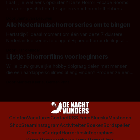
Laat jij je wel eens opsluiten? Deze Horror Escape Rooms
zijn zeer geschikt om te spelen voor horrorliefhebbers.
Door Janita van Leeuwen
Alle Nederlandse horrorseries om te bingen
Herfstdip? Ideaal moment om één van deze 7 duistere
Nederlandse series te bingen! Bij nederhorror denk je al
snel aan horrorfilms, waarschijnlijk specifiek aan De Lift,
Door Frank Mulder
Amsterdamned of The Johnsons. Maar Nederlandse horror
Lijstje: 5 horrorfilms voor beginners
is niet beperkt tot films. Hier een aantal Nederlandse tv-
series uit het duistere of horrorgenre. Als
Wil je jouw gruwelijke hobby dolgraag delen met mensen
die een aardappelschilmes al eng vinden? Probeer ze eens
op te warmen met een instapmodel horrorfilm.
Door Marloes Keeris, Gerben Prins
Colofon
Vacatures
Contact
RSS Feed
Bluesky
Mastodon
Shop
Steam
Instagram
Activiteiten
Boeken
Bordspellen
Comics
Gadget
Horrortips
Infographics