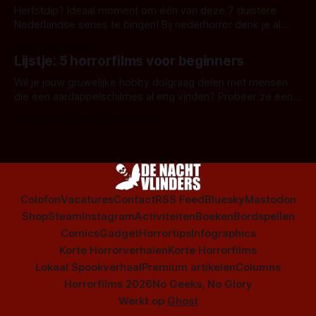
Herfstdip? Ideaal moment om één van deze 7 duistere
Nederlandse series te bingen! Bij nederhorror denk je al
snel aan horrorfilms, waarschijnlijk specifiek aan De Lift,
Door Frank Mulder
Amsterdamned of The Johnsons. Maar Nederlandse horror
Lijstje: 5 horrorfilms voor beginners
is niet beperkt tot films. Hier een aantal Nederlandse tv-
series uit het duistere of horrorgenre. Als
Wil je jouw gruwelijke hobby dolgraag delen met mensen
die een aardappelschilmes al eng vinden? Probeer ze eens
op te warmen met een instapmodel horrorfilm.
Door Marloes Keeris, Gerben Prins
Colofon
Vacatures
Contact
RSS Feed
Bluesky
Mastodon
Shop
Steam
Instagram
Activiteiten
Boeken
Bordspellen
Comics
Gadget
Horrortips
Infographics
Korte Horrorverhalen
Korte Horrorfilms
Lokaal Spookverhaal
Premium artikelen
Columns
Horrorfilms 2026
No Geeks, No Glory
Werkt op
Ghost