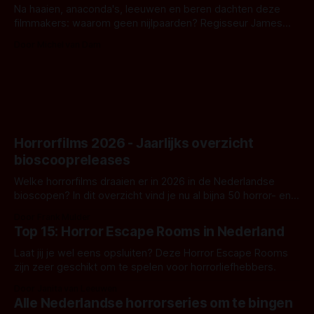
Na haaien, anaconda's, leeuwen en beren dachten deze
filmmakers: waarom geen nijlpaarden? Regisseur James
Nunn doet het gewoon en aan ons om te oordelen of dat
Door Michel van Dam
goed uitpakt met Hungry of niet.
Horrorfilms 2026 - Jaarlijks overzicht
bioscoopreleases
Welke horrorfilms draaien er in 2026 in de Nederlandse
bioscopen? In dit overzicht vind je nu al bijna 50 horror- en
aanverwante films.
Door Frank Mulder
Top 15: Horror Escape Rooms in Nederland
Laat jij je wel eens opsluiten? Deze Horror Escape Rooms
zijn zeer geschikt om te spelen voor horrorliefhebbers.
Door Janita van Leeuwen
Alle Nederlandse horrorseries om te bingen