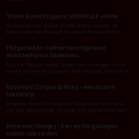
Trailer Robert Eggers' WERWULF online
Na maanden van teasers en stills is hij er eindelijk: de
eerste trailer van 'Werwulf'. De nieuwe film van Robert
Eggers toont - zoals we van hem kennen - een rauwe en
Door Thomas Vanbrabant
kille stijl vol folklore en mythe. Het topic deze keer is (kon
Fitzgerald en Gallner herenigd voor
het het al raden?)... de weerwolf. Kijk je mee?
monsterhorror Skeletons
Fans van 'Strange Darling' mogen zich verheugen op een
nieuwe samenwerking tussen Willa Fitzgerald, Kyle Gallner
en regisseur J.T. Mollner. Binnenkort zijn ze te zien in
Door Thomas Vanbrabant
'Skeletons', een nieuwe creature feature waarvoor de
Recensie: Corpus Britney - een bizarre
opnames zijn gestart in Australië.
horrortrip
Belgische dichter Dominique de Groen houdt zich niet in
met haar debuutroman. De cover, een digitaal gerenderd en
bizar muterend lichaam tegen een pastelroze- en blauwe
Door Aafke van Pelt
achtergrond, belooft iets kleurrijks maar onheilspellends,
Recensie: Hungry - Een op hol geslagen
iets ongrijpbaars. En dat maakt De Groen met ieder woord
kudde nijlpaarden
waar.