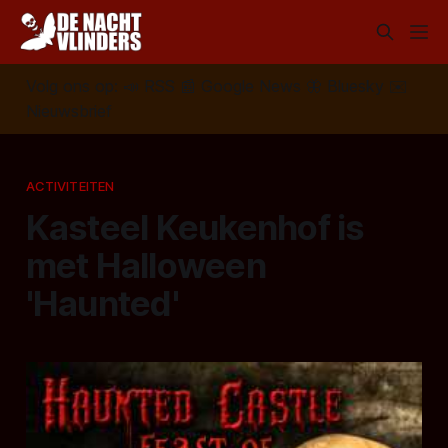
Volg ons op:
📣
RSS
📰
Google News
🦋
Bluesky
✉️
Nieuwsbrief
ACTIVITEITEN
Kasteel Keukenhof is
met Halloween
'Haunted'