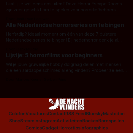
Laat jij je wel eens opsluiten? Deze Horror Escape Rooms
zijn zeer geschikt om te spelen voor horrorliefhebbers.
Door Janita van Leeuwen
Alle Nederlandse horrorseries om te bingen
Herfstdip? Ideaal moment om één van deze 7 duistere
Nederlandse series te bingen! Bij nederhorror denk je al
snel aan horrorfilms, waarschijnlijk specifiek aan De Lift,
Door Frank Mulder
Amsterdamned of The Johnsons. Maar Nederlandse horror
Lijstje: 5 horrorfilms voor beginners
is niet beperkt tot films. Hier een aantal Nederlandse tv-
series uit het duistere of horrorgenre. Als
Wil je jouw gruwelijke hobby dolgraag delen met mensen
die een aardappelschilmes al eng vinden? Probeer ze eens
op te warmen met een instapmodel horrorfilm.
Door Marloes Keeris, Gerben Prins
Colofon
Vacatures
Contact
RSS Feed
Bluesky
Mastodon
Shop
Steam
Instagram
Activiteiten
Boeken
Bordspellen
Comics
Gadget
Horrortips
Infographics