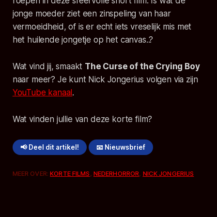
roepen in deze sfeervolle short film. Is wat de
jonge moeder ziet een zinspeling van haar
vermoeidheid, of is er echt iets vreselijk mis met
het huilende jongetje op het canvas..?
Wat vind jij, smaakt
The Curse of the Crying Boy
naar meer? Je kunt Nick Jongerius volgen via zijn
YouTube kanaal
.
Wat vinden jullie van deze korte film?
📢 Deel dit artikel!
📧 Nieuwsbrief
MEER OVER:
KORTE FILMS
,
NEDERHORROR
,
NICK JONGERIUS