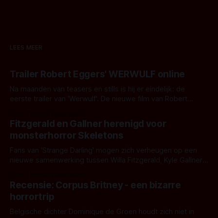
LEES MEER
Trailer Robert Eggers' WERWULF online
Na maanden van teasers en stills is hij er eindelijk: de
eerste trailer van 'Werwulf'. De nieuwe film van Robert
Eggers toont - zoals we van hem kennen - een rauwe en
Door Thomas Vanbrabant
kille stijl vol folklore en mythe. Het topic deze keer is (kon
Fitzgerald en Gallner herenigd voor
het het al raden?)... de weerwolf. Kijk je mee?
monsterhorror Skeletons
Fans van 'Strange Darling' mogen zich verheugen op een
nieuwe samenwerking tussen Willa Fitzgerald, Kyle Gallner
en regisseur J.T. Mollner. Binnenkort zijn ze te zien in
Door Thomas Vanbrabant
'Skeletons', een nieuwe creature feature waarvoor de
Recensie: Corpus Britney - een bizarre
opnames zijn gestart in Australië.
horrortrip
Belgische dichter Dominique de Groen houdt zich niet in