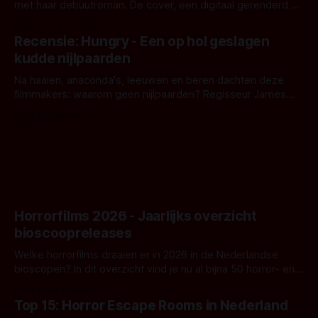
met haar debuutroman. De cover, een digitaal gerenderd en
bizar muterend lichaam tegen een pastelroze- en blauwe
Door Aafke van Pelt
achtergrond, belooft iets kleurrijks maar onheilspellends,
Recensie: Hungry - Een op hol geslagen
iets ongrijpbaars. En dat maakt De Groen met ieder woord
kudde nijlpaarden
waar.
Na haaien, anaconda's, leeuwen en beren dachten deze
filmmakers: waarom geen nijlpaarden? Regisseur James
Nunn doet het gewoon en aan ons om te oordelen of dat
Door Michel van Dam
goed uitpakt met Hungry of niet.
Horrorfilms 2026 - Jaarlijks overzicht
bioscoopreleases
Welke horrorfilms draaien er in 2026 in de Nederlandse
bioscopen? In dit overzicht vind je nu al bijna 50 horror- en
aanverwante films.
Door Frank Mulder
Top 15: Horror Escape Rooms in Nederland