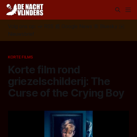
Volg ons op:
📣
RSS
📰
Google News
🦋
Bluesky
✉️
Nieuwsbrief
KORTE FILMS
Korte film rond
griezelschilderij: The
Curse of the Crying Boy