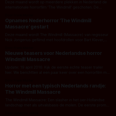
Deze maand wordt op meerdere plekken in Nederland de
internationale horrorfilm 'The Windmill' geschoten. De
Nachtvlinders gingen langs.
Door Frank Mulder
Opnames Nederhorror 'The Windmill
Massacre' gestart
Deze maand wordt The Windmill (Massacre) van regisseur
Nick Jongerius gefilmd met hoofdrollen voor Bart Klever,
Charlotte Beaumont en Noah Taylor.
Door Frank Mulder
Nieuwe teasers voor Nederlandse horror
Windmill Massacre
Update: 19 april 2016: Kijk de eerste echte teaser trailer
hier. We berichtten al een paar keer over een horrorfilm met
een typisch Nederlands randje: The Windmill Massacre.
Door Frank Mulder
Deze Nederlandse slasher is bedacht en zal geregisseerd
Horror met een typisch Nederlands randje:
worden door Nick Jongerius, Olga Ponjee was in maart
The Windmill Massacre
bezig met het afronden van
The Windmill Massacre: Een slasher in het oer-Hollandse
landschap met als uitvalsbasis de molen. De eerste promo
is gemaakt.
Door Johan De Joode