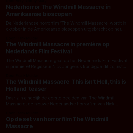
Door Very Bloody Mary
Nederhorror The Windmill Massacre in
Amerikaanse bioscopen
De Nederlandse horrorfilm 'The Windmill Massacre' wordt in
oktober in de Amerikaanse bioscopen uitgebracht op het
genrelabel MACABRE van Xlrator Media
Door Frank Mulder
The Windmill Massacre in première op
Nederlands Film Festival
The Windmill Massacre gaat op het Nederlands Film Festival
in première! Regisseur Nick Jongerius kondigde dit zojuist
met trots aan op twitter.
Door Frank Mulder
The Windmill Massacre 'This isn't Hell, this is
Holland' teaser
Daar zijn eindelijk de eerste beelden van The Windmill
Massacre, de nieuwe Nederlandse horrorfilm van Nick
Jongerius. Nederhorror met internationale cast!
Door Frank Mulder
Op de set van horrorfilm The Windmill
Massacre