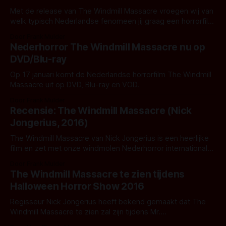
Met de release van The Windmill Massacre vroegen wij van
welk typisch Nederlandse fenomeen jij graag een horrorfilm
zou willen zijn. We kregen stapels met inzendingen. Niet
Door Frank Mulder
geheel verrassend bestond het gros van de inzendingen uit
Nederhorror The Windmill Massacre nu op
kaas, tulpen en klompen. Omdat het maken van een keuze
DVD/Blu-ray
zo moeilijk was, hebben
Op 17 januari komt de Nederlandse horrorfilm The Windmill
Massacre uit op DVD, Blu-ray en VOD.
Door Frank Mulder
Recensie: The Windmill Massacre (Nick
Jongerius, 2016)
The Windmill Massacre van Nick Jongerius is een heerlijke
film en zet met onze windmolen Nederhorror international
weer verder goed op de kaart.
Door Frank Mulder
The Windmill Massacre te zien tijdens
Halloween Horror Show 2016
Regisseur Nick Jongerius heeft bekend gemaakt dat The
Windmill Massacre te zien zal zijn tijdens Mr.
Horror's Halloween Horror Show 2016.