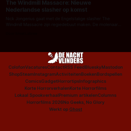
The Windmill Massacre: Nieuwe
Nederlandse slasher op komst
Nick Jongerius gaat met de Engelstalige slasher The
Windmill Massacre zijn regiedebuut maken. De molenaar
maakt zijn opwachting als nieuw horroricoon.
Door Emiel Labree
Colofon
Vacatures
Contact
RSS Feed
Bluesky
Mastodon
Shop
Steam
Instagram
Activiteiten
Boeken
Bordspellen
Comics
Gadget
Horrortips
Infographics
Korte Horrorverhalen
Korte Horrorfilms
Lokaal Spookverhaal
Premium artikelen
Columns
Horrorfilms 2026
No Geeks, No Glory
Werkt op
Ghost