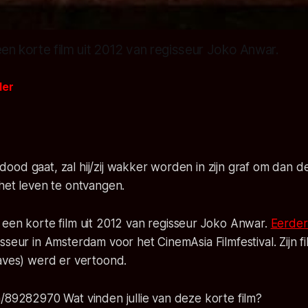
een korte film uit 2012 van regisseur Joko Anwar.
der
od gaat, zal hij/zij wakker worden in zijn graf om dan de 
het leven te ontvangen.
 een korte film uit 2012 van regisseur Joko Anwar.
Eerder 
sseur in Amsterdam voor het CinemAsia Filmfestival. Zijn f
laves) werd er vertoond.
/89282970 Wat vinden jullie van deze korte film?