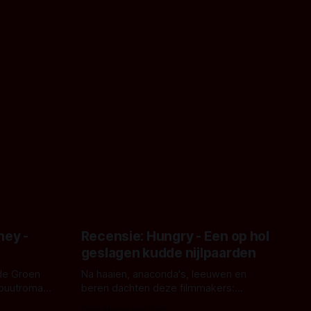
ney -
Recensie: Hungry - Een op hol
geslagen kudde nijlpaarden
de Groen
Na haaien, anaconda's, leeuwen en
ebuutroman.
beren dachten deze filmmakers:
erd en
waarom geen nijlpaarden? Regisseur
Door Michel van Dam