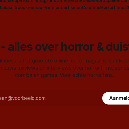
odon
Shop
Steam
Instagram
Activiteiten
Boeken
Bordspellen
Com
Lokaal Spookverhaal
Premium artikelen
Columns
Horrorfilms 
- alles over horror & dui
inders is het grootste online horrormagazine van Ne
 nieuws, reviews en interviews over horrorfilms, serie
comics en games. Voor echte horrorfans.
Aanmel