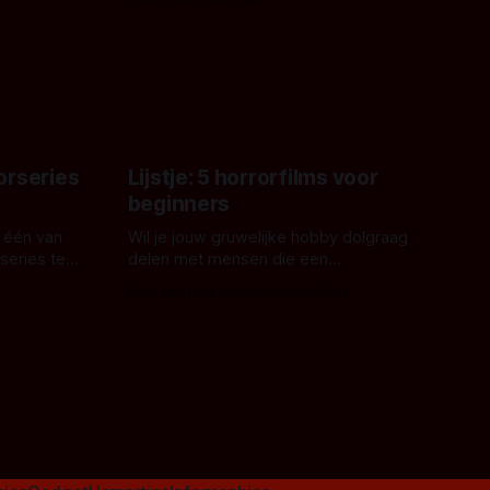
 een
James Nunn doet het gewoon en aan
grond,
ons om te oordelen of dat goed uitpakt
met Hungry of niet.
aars. En dat
ord waar.
orseries
Lijstje: 5 horrorfilms voor
beginners
 één van
Wil je jouw gruwelijke hobby dolgraag
series te
delen met mensen die een
aardappelschilmes al eng vinden?
Door Marloes Keeris, Gerben Prins
 specifiek
Probeer ze eens op te warmen met een
f The
instapmodel horrorfilm.
orror is
n aantal
duistere of