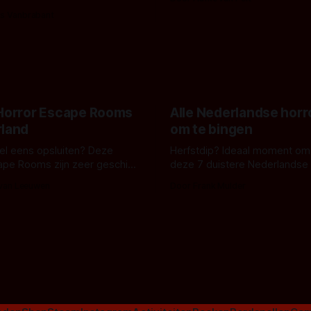
bizar muterend lichaam tegen
ng tussen Willa Fitzgerald,
s Vanbrabant
pastelroze- en blauwe achter
r en regisseur J.T. Mollner.
belooft iets kleurrijks maar
zijn ze te zien in 'Skeletons',
onheilspellends, iets ongrijpb
 creature feature waarvoor
maakt De Groen met ieder wo
zijn gestart in Australië.
 Horror Escape Rooms
Alle Nederlandse horr
rland
om te bingen
 wel eens opsluiten? Deze
Herfstdip? Ideaal moment om
ape Rooms zijn zeer geschikt
deze 7 duistere Nederlandse 
en voor horrorliefhebbers.
bingen! Bij nederhorror denk je al snel
 van Leeuwen
Door Frank Mulder
aan horrorfilms, waarschijnlijk
aan De Lift, Amsterdamned o
Johnsons. Maar Nederlandse h
niet beperkt tot films. Hier ee
Nederlandse tv-series uit het 
horrorgenre. Als