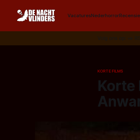
Vacatures
Nederhorror
Recensie
Volg ons op:
📣
R
KORTE FILMS
Korte 
Anwar