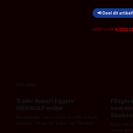
📢 Deel dit artikel
MEER OVER:
KORTE F
LEES MEER
Trailer Robert Eggers'
Fitzgera
WERWULF online
voor mo
Skeleto
Na maanden van teasers en stills is hij er
eindelijk: de eerste trailer van 'Werwulf'.
Fans van '
De nieuwe film van Robert Eggers toont
verheugen
Door Thomas Vanbrabant