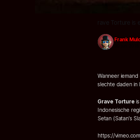
rave Torture is 
Frank Mul
30 jun. 2018
Wanneer iemand do
slechte daden in 
Grave Torture
is
Indonesische regi
Setan (Satan's S
https://vimeo.com