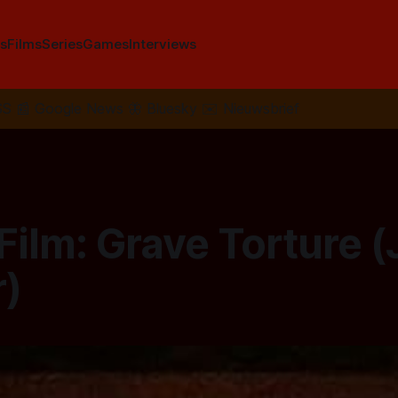
s
Films
Series
Games
Interviews
SS
📰
Google News
🦋
Bluesky
✉️
Nieuwsbrief
Film: Grave Torture 
)