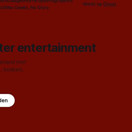
ics
Gadget
Horrortips
Infographics
Werkt op
Ghost
2026
No Geeks, No Glory
ster entertainment
derland met
s, boeken,
den