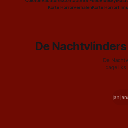
Colofon
Vacatures
Contact
RSS Feed
Bluesky
Mast
Korte Horrorverhalen
Korte Horrorfilms
De Nachtvlinders 
De Nachtvl
dagelijks