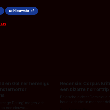
!
📧 Nieuwsbrief
ILMS
ld en Gallner herenigd
Recensie: Corpus Brit
nsterhorror
een bizarre horrortrip
ns
Belgische dichter Dominique 
houdt zich niet in met haar d
Strange Darling' mogen zich
De cover, een digitaal gerend
 op een nieuwe
Door Aafke van Pelt