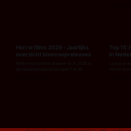
- zoals we van hem kennen - een rauwe
samenwerki
Door Thoma
en kille stijl vol folklore en mythe. Het
Kyle Gallne
topic deze keer is (kon het het al
Binnenkort 
raden?)... de weerwolf. Kijk je mee?
een nieuwe
de opnames 
Horrorfilms 2026 - Jaarlijks
Top 15:
overzicht bioscoopreleases
in Nede
Welke horrorfilms draaien er in 2026 in
Laat jij je
de Nederlandse bioscopen? In dit
Horror Esc
overzicht vind je nu al bijna 50 horror- en
om te spel
Door Frank Mulder
Door Janita
aanverwante films.