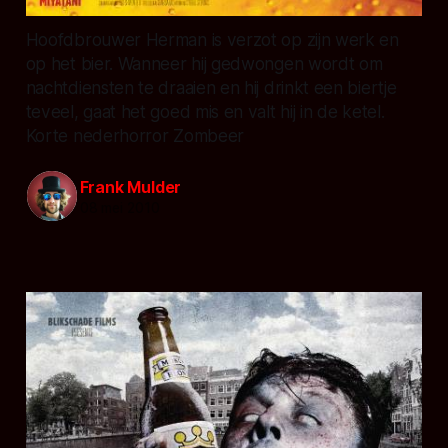
Hoofdbrouwer Herman is verzot op zijn werk en
op het bier. Wanneer hij gedwongen wordt om
nachtdiensten te draaien en hij drinkt een biertje
teveel, gaat het goed mis en valt hij in de ketel.
Korte nederhorror Zombeer
Frank Mulder
08 mei 2010