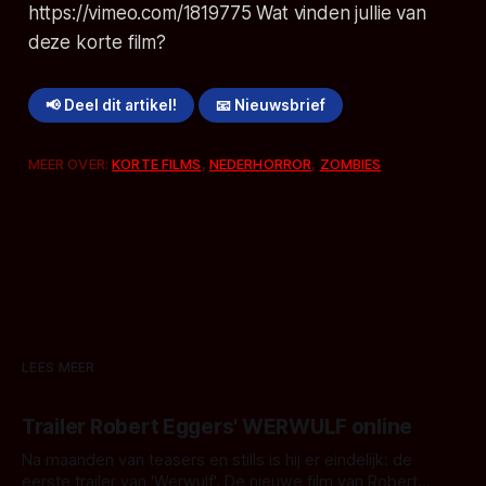
https://vimeo.com/1819775 Wat vinden jullie van
deze korte film?
📢 Deel dit artikel!
📧 Nieuwsbrief
MEER OVER:
KORTE FILMS
,
NEDERHORROR
,
ZOMBIES
LEES MEER
Trailer Robert Eggers' WERWULF online
Na maanden van teasers en stills is hij er eindelijk: de
eerste trailer van 'Werwulf'. De nieuwe film van Robert