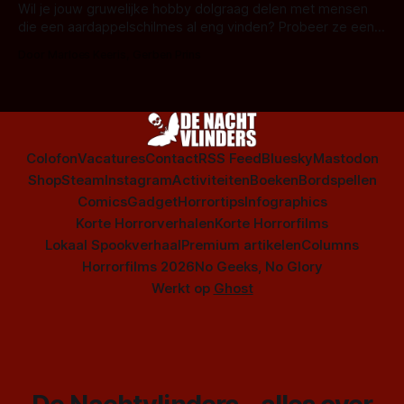
series uit het duistere of horrorgenre. Als
Wil je jouw gruwelijke hobby dolgraag delen met mensen
die een aardappelschilmes al eng vinden? Probeer ze eens
op te warmen met een instapmodel horrorfilm.
Door Marloes Keeris, Gerben Prins
Colofon
Vacatures
Contact
RSS Feed
Bluesky
Mastodon
Shop
Steam
Instagram
Activiteiten
Boeken
Bordspellen
Comics
Gadget
Horrortips
Infographics
Korte Horrorverhalen
Korte Horrorfilms
Lokaal Spookverhaal
Premium artikelen
Columns
Horrorfilms 2026
No Geeks, No Glory
Werkt op
Ghost