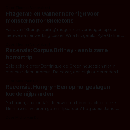
Eggers toont - zoals we van hem kennen - een rauwe en
Door Thomas Vanbrabant
kille stijl vol folklore en mythe. Het topic deze keer is (kon
Fitzgerald en Gallner herenigd voor
het het al raden?)... de weerwolf. Kijk je mee?
monsterhorror Skeletons
Fans van 'Strange Darling' mogen zich verheugen op een
nieuwe samenwerking tussen Willa Fitzgerald, Kyle Gallner
en regisseur J.T. Mollner. Binnenkort zijn ze te zien in
Door Thomas Vanbrabant
'Skeletons', een nieuwe creature feature waarvoor de
Recensie: Corpus Britney - een bizarre
opnames zijn gestart in Australië.
horrortrip
Belgische dichter Dominique de Groen houdt zich niet in
met haar debuutroman. De cover, een digitaal gerenderd en
bizar muterend lichaam tegen een pastelroze- en blauwe
Door Aafke van Pelt
achtergrond, belooft iets kleurrijks maar onheilspellends,
Recensie: Hungry - Een op hol geslagen
iets ongrijpbaars. En dat maakt De Groen met ieder woord
kudde nijlpaarden
waar.
Na haaien, anaconda's, leeuwen en beren dachten deze
filmmakers: waarom geen nijlpaarden? Regisseur James
Nunn doet het gewoon en aan ons om te oordelen of dat
Door Michel van Dam
goed uitpakt met Hungry of niet.