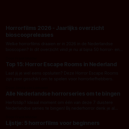
Horrorfilms 2026 - Jaarlijks overzicht
bioscoopreleases
Welke horrorfilms draaien er in 2026 in de Nederlandse
bioscopen? In dit overzicht vind je nu al bijna 50 horror- en
aanverwante films.
Door Frank Mulder
Top 15: Horror Escape Rooms in Nederland
Laat jij je wel eens opsluiten? Deze Horror Escape Rooms
zijn zeer geschikt om te spelen voor horrorliefhebbers.
Door Janita van Leeuwen
Alle Nederlandse horrorseries om te bingen
Herfstdip? Ideaal moment om één van deze 7 duistere
Nederlandse series te bingen! Bij nederhorror denk je al
snel aan horrorfilms, waarschijnlijk specifiek aan De Lift,
Door Frank Mulder
Amsterdamned of The Johnsons. Maar Nederlandse horror
Lijstje: 5 horrorfilms voor beginners
is niet beperkt tot films. Hier een aantal Nederlandse tv-