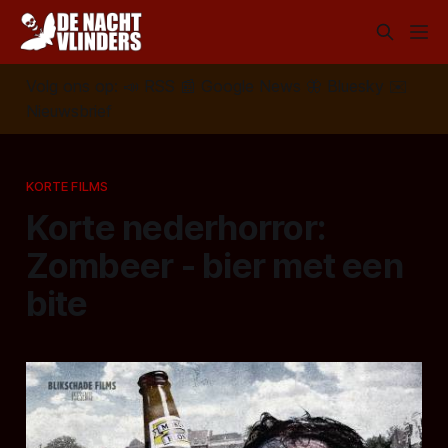
Volg ons op:
📣
RSS
📰
Google News
🦋
Bluesky
✉️
Nieuwsbrief
KORTE FILMS
Korte nederhorror:
Zombeer - bier met een
bite