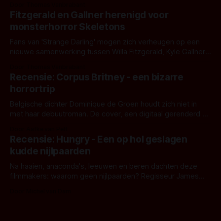
Door Thomas Vanbrabant
kille stijl vol folklore en mythe. Het topic deze keer is (kon
Fitzgerald en Gallner herenigd voor
het het al raden?)... de weerwolf. Kijk je mee?
monsterhorror Skeletons
Fans van 'Strange Darling' mogen zich verheugen op een
nieuwe samenwerking tussen Willa Fitzgerald, Kyle Gallner
en regisseur J.T. Mollner. Binnenkort zijn ze te zien in
Door Thomas Vanbrabant
'Skeletons', een nieuwe creature feature waarvoor de
Recensie: Corpus Britney - een bizarre
opnames zijn gestart in Australië.
horrortrip
Belgische dichter Dominique de Groen houdt zich niet in
met haar debuutroman. De cover, een digitaal gerenderd en
bizar muterend lichaam tegen een pastelroze- en blauwe
Door Aafke van Pelt
achtergrond, belooft iets kleurrijks maar onheilspellends,
Recensie: Hungry - Een op hol geslagen
iets ongrijpbaars. En dat maakt De Groen met ieder woord
kudde nijlpaarden
waar.
Na haaien, anaconda's, leeuwen en beren dachten deze
filmmakers: waarom geen nijlpaarden? Regisseur James
Nunn doet het gewoon en aan ons om te oordelen of dat
Door Michel van Dam
goed uitpakt met Hungry of niet.