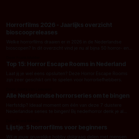
Horrorfilms 2026 - Jaarlijks overzicht
bioscoopreleases
Welke horrorfilms draaien er in 2026 in de Nederlandse
bioscopen? In dit overzicht vind je nu al bijna 50 horror- en
aanverwante films.
Door Frank Mulder
Top 15: Horror Escape Rooms in Nederland
Laat jij je wel eens opsluiten? Deze Horror Escape Rooms
zijn zeer geschikt om te spelen voor horrorliefhebbers.
Door Janita van Leeuwen
Alle Nederlandse horrorseries om te bingen
Herfstdip? Ideaal moment om één van deze 7 duistere
Nederlandse series te bingen! Bij nederhorror denk je al
snel aan horrorfilms, waarschijnlijk specifiek aan De Lift,
Door Frank Mulder
Amsterdamned of The Johnsons. Maar Nederlandse horror
Lijstje: 5 horrorfilms voor beginners
is niet beperkt tot films. Hier een aantal Nederlandse tv-
series uit het duistere of horrorgenre. Als
Wil je jouw gruwelijke hobby dolgraag delen met mensen