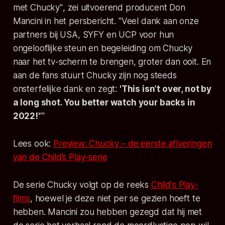
met Chucky"
, zei uitvoerend producent Don
Mancini in het persbericht.
"Veel dank aan onze
partners bij USA, SYFY en UCP voor hun
ongelooflijke steun en begeleiding om Chucky
naar het tv-scherm te brengen, groter dan ooit. En
aan de fans stuurt Chucky zijn nog steeds
onsterfelijke dank en zegt:
'This isn’t over, not by
a long shot. You better watch your backs in
2022!'
'"
Lees ook:
Preview: Chucky – de eerste aflveringen
van de Child’s Play-serie
De serie Chucky volgt op de reeks
Child's Play-
films
, hoewel je deze niet per se gezien hoeft te
hebben. Mancini zou hebben gezegd dat hij met