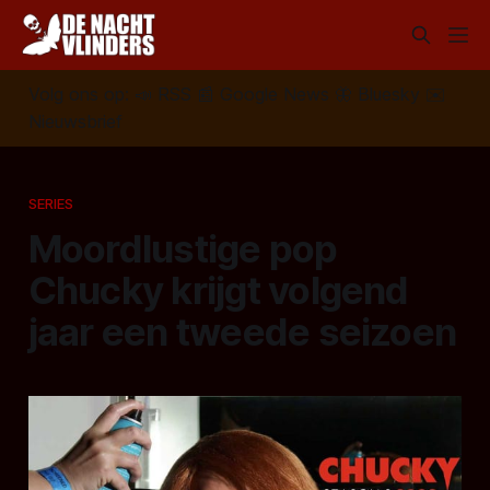
Volg ons op:
📣
RSS
📰
Google News
🦋
Bluesky
✉️
Nieuwsbrief
SERIES
Moordlustige pop
Chucky krijgt volgend
jaar een tweede seizoen