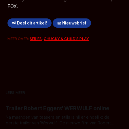
FOX.
📢 Deel dit artikel!
📧 Nieuwsbrief
MEER OVER:
SERIES
,
CHUCKY & CHILD'S PLAY
LEES MEER
Trailer Robert Eggers' WERWULF online
Na maanden van teasers en stills is hij er eindelijk: de
eerste trailer van 'Werwulf'. De nieuwe film van Robert
Eggers toont - zoals we van hem kennen - een rauwe en