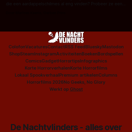
die een aardappelschilmes al eng vinden? Probeer ze eens
op te warmen met een instapmodel horrorfilm.
Door Marloes Keeris, Gerben Prins
Colofon
Vacatures
Contact
RSS Feed
Bluesky
Mastodon
Shop
Steam
Instagram
Activiteiten
Boeken
Bordspellen
Comics
Gadget
Horrortips
Infographics
Korte Horrorverhalen
Korte Horrorfilms
Lokaal Spookverhaal
Premium artikelen
Columns
Horrorfilms 2026
No Geeks, No Glory
Werkt op
Ghost
De Nachtvlinders - alles over