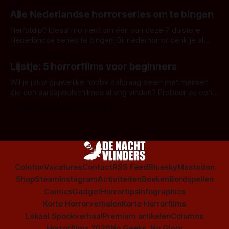
Door Janita van Leeuwen
Alle Nederlandse horrorseries om te bingen
Herfstdip? Ideaal moment om één van deze 7 duistere
Nederlandse series te bingen! Bij nederhorror denk je al
snel aan horrorfilms, waarschijnlijk specifiek aan De Lift,
Door Frank Mulder
Amsterdamned of The Johnsons. Maar Nederlandse horror
Lijstje: 5 horrorfilms voor beginners
is niet beperkt tot films. Hier een aantal Nederlandse tv-
series uit het duistere of horrorgenre. Als
Wil je jouw gruwelijke hobby dolgraag delen met mensen
die een aardappelschilmes al eng vinden? Probeer ze eens
op te warmen met een instapmodel horrorfilm.
Door Marloes Keeris, Gerben Prins
Colofon
Vacatures
Contact
RSS Feed
Bluesky
Mastodon
Shop
Steam
Instagram
Activiteiten
Boeken
Bordspellen
Comics
Gadget
Horrortips
Infographics
Korte Horrorverhalen
Korte Horrorfilms
Lokaal Spookverhaal
Premium artikelen
Columns
Horrorfilms 2026
No Geeks, No Glory