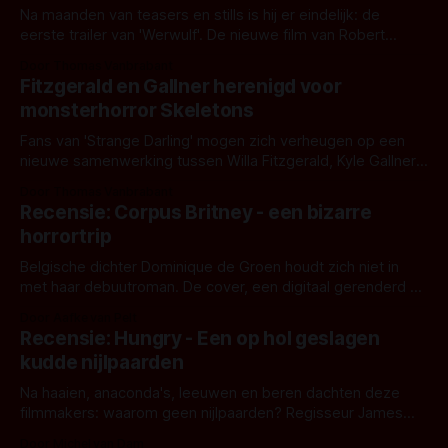
Na maanden van teasers en stills is hij er eindelijk: de
eerste trailer van 'Werwulf'. De nieuwe film van Robert
Eggers toont - zoals we van hem kennen - een rauwe en
Door Thomas Vanbrabant
kille stijl vol folklore en mythe. Het topic deze keer is (kon
Fitzgerald en Gallner herenigd voor
het het al raden?)... de weerwolf. Kijk je mee?
monsterhorror Skeletons
Fans van 'Strange Darling' mogen zich verheugen op een
nieuwe samenwerking tussen Willa Fitzgerald, Kyle Gallner
en regisseur J.T. Mollner. Binnenkort zijn ze te zien in
Door Thomas Vanbrabant
'Skeletons', een nieuwe creature feature waarvoor de
Recensie: Corpus Britney - een bizarre
opnames zijn gestart in Australië.
horrortrip
Belgische dichter Dominique de Groen houdt zich niet in
met haar debuutroman. De cover, een digitaal gerenderd en
bizar muterend lichaam tegen een pastelroze- en blauwe
Door Aafke van Pelt
achtergrond, belooft iets kleurrijks maar onheilspellends,
Recensie: Hungry - Een op hol geslagen
iets ongrijpbaars. En dat maakt De Groen met ieder woord
kudde nijlpaarden
waar.
Na haaien, anaconda's, leeuwen en beren dachten deze
filmmakers: waarom geen nijlpaarden? Regisseur James
Nunn doet het gewoon en aan ons om te oordelen of dat
Door Michel van Dam