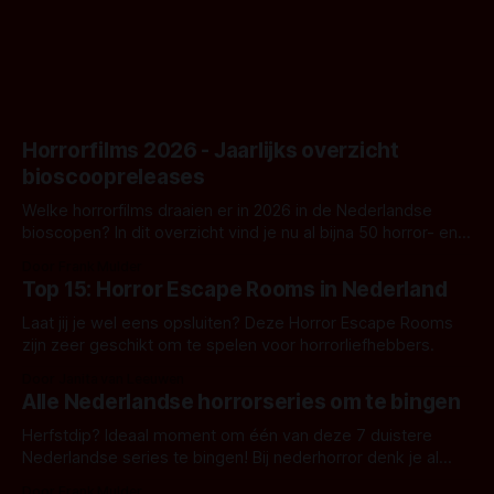
goed uitpakt met Hungry of niet.
Horrorfilms 2026 - Jaarlijks overzicht
bioscoopreleases
Welke horrorfilms draaien er in 2026 in de Nederlandse
bioscopen? In dit overzicht vind je nu al bijna 50 horror- en
aanverwante films.
Door Frank Mulder
Top 15: Horror Escape Rooms in Nederland
Laat jij je wel eens opsluiten? Deze Horror Escape Rooms
zijn zeer geschikt om te spelen voor horrorliefhebbers.
Door Janita van Leeuwen
Alle Nederlandse horrorseries om te bingen
Herfstdip? Ideaal moment om één van deze 7 duistere
Nederlandse series te bingen! Bij nederhorror denk je al
snel aan horrorfilms, waarschijnlijk specifiek aan De Lift,
Door Frank Mulder