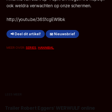
ook weldra verwachten op onze schermen.
http://youtu.be/36S1cgEW9bk
📢 Deel dit artikel!
📧 Nieuwsbrief
MEER OVER:
SERIES
,
HANNIBAL
LEES MEER
Trailer Robert Eggers' WERWULF online