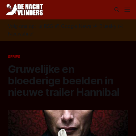
Volg ons op:
📣
RSS
📰
Google News
🦋
Bluesky
✉️
Nieuwsbrief
SERIES
Gruwelijke en
bloederige beelden in
nieuwe trailer Hannibal