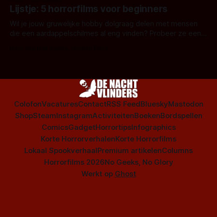
Amsterdamned of The Johnsons. Maar Nederlandse horror
Lijstje: 5 horrorfilms voor beginners
is niet beperkt tot films. Hier een aantal Nederlandse tv-
series uit het duistere of horrorgenre. Als
Wil je jouw gruwelijke hobby dolgraag delen met mensen
die een aardappelschilmes al eng vinden? Probeer ze eens
op te warmen met een instapmodel horrorfilm.
Door Marloes Keeris, Gerben Prins
Colofon
Vacatures
Contact
RSS Feed
Bluesky
Mastodon
Shop
Steam
Instagram
Activiteiten
Boeken
Bordspellen
Comics
Gadget
Horrortips
Infographics
Korte Horrorverhalen
Korte Horrorfilms
Lokaal Spookverhaal
Premium artikelen
Columns
Horrorfilms 2026
No Geeks, No Glory
Werkt op
Ghost