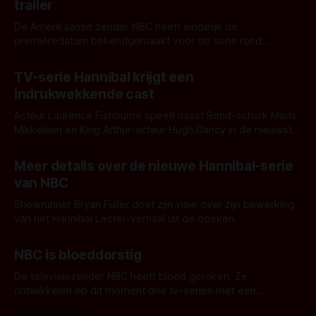
trailer
De Amerikaanse zender NBC heeft eindelijk de
premièredatum bekendgemaakt voor de serie rond
seriemoordenaar en kannibaal Hannibal Lecter.
Door Filip Aelbrecht
TV-serie Hannibal krijgt een
indrukwekkende cast
Acteur Laurence Fishburne speelt naast Bond-schurk Mads
Mikkelsen en King Arthur-acteur Hugh Dancy in de nieuwste
serie rond Hannibal Lecter
Door Filip Aelbrecht
Meer details over de nieuwe Hannibal-serie
van NBC
Showrunner Bryan Fuller doet zijn visie over zijn bewerking
van het Hannibal Lecter-verhaal uit de doeken.
Door Filip Aelbrecht
NBC is bloeddorstig
De televisiezender NBC heeft bloed geroken. Ze
ontwikkelen op dit moment drie tv-series met een
bovennatuurlijke en bloederige twist.
Door Edgar Kruize