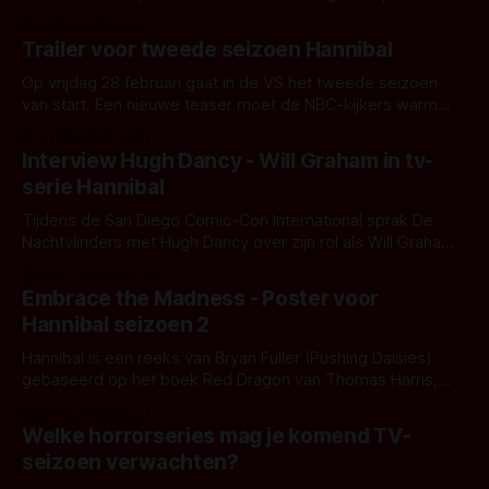
zeker aan te raden voor fans van de tv-serie Dexter.
Door Frank Mulder
Hannibal is CSI voor horrorliefhebbers.
Trailer voor tweede seizoen Hannibal
Op vrijdag 28 februari gaat in de VS het tweede seizoen
van start. Een nieuwe teaser moet de NBC-kijkers warm
maken voor het nieuwe seizoen.
Door Filip Aelbrecht
Interview Hugh Dancy - Will Graham in tv-
serie Hannibal
Tijdens de San Diego Comic-Con International sprak De
Nachtvlinders met Hugh Dancy over zijn rol als Will Graham
in de serie Hannibal
Door Frank Mulder
Embrace the Madness - Poster voor
Hannibal seizoen 2
Hannibal is een reeks van Bryan Fuller (Pushing Daisies)
gebaseerd op het boek Red Dragon van Thomas Harris,
binnenkort start seizoen 2
Door Filip Aelbrecht
Welke horrorseries mag je komend TV-
seizoen verwachten?