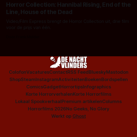
Horror Collection: Hannibal Rising, End of the
Line, House of the Dead
Video/Film Express brengt de Horror Collection uit, drie film
voor de prijs van één.
Door Frank Mulder
Colofon
Vacatures
Contact
RSS Feed
Bluesky
Mastodon
Shop
Steam
Instagram
Activiteiten
Boeken
Bordspellen
Comics
Gadget
Horrortips
Infographics
Korte Horrorverhalen
Korte Horrorfilms
Lokaal Spookverhaal
Premium artikelen
Columns
Horrorfilms 2026
No Geeks, No Glory
Werkt op
Ghost