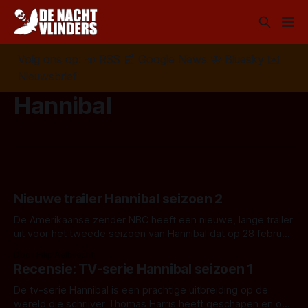
Volg ons op:
📣
RSS
📰
Google News
🦋
Bluesky
✉️
Nieuwsbrief
Hannibal
Nieuwe trailer Hannibal seizoen 2
De Amerikaanse zender NBC heeft een nieuwe, lange trailer
uit voor het tweede seizoen van Hannibal dat op 28 februari
van start gaat.
Door Filip Aelbrecht
Recensie: TV-serie Hannibal seizoen 1
De tv-serie Hannibal is een prachtige uitbreiding op de
wereld die schrijver Thomas Harris heeft geschapen en ook