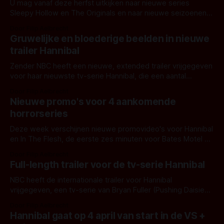
U mag vanaf deze herfst uitkijken naar nieuwe series
Sleepy Hollow en The Originals en naar nieuwe seizoenen
van Hannibal, The Following en Bates Motel.
Door Filip Aelbrecht
Gruwelijke en bloederige beelden in nieuwe
trailer Hannibal
Zender NBC heeft een nieuwe, extended trailer vrijgegeven
voor haar nieuwste tv-serie Hannibal, die een aantal
gruwelijke en bloederige beelden bevat.
Door Filip Aelbrecht
Nieuwe promo's voor 4 aankomende
horrorseries
Deze week verschijnen nieuwe promovideo's voor Hannibal
en In The Flesh, de eerste zes minuten voor Bates Motel en
een nieuwe poster voor Hemlock Grove.
Door Filip Aelbrecht
Full-length trailer voor de tv-serie Hannibal
NBC heeft de internationale trailer voor Hannibal
vrijgegeven, een tv-serie van Bryan Fuller (Pushing Daisies)
die in Amerika start op 4 april.
Door Filip Aelbrecht
Hannibal gaat op 4 april van start in de VS +