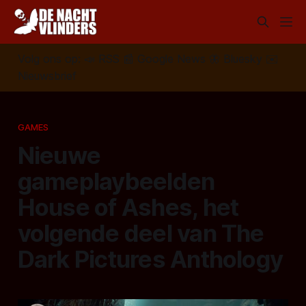
Volg ons op:
📣
RSS
📰
Google News
🦋
Bluesky
✉️
Nieuwsbrief
GAMES
Nieuwe
gameplaybeelden
House of Ashes, het
volgende deel van The
Dark Pictures Anthology