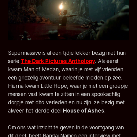
Supermassive
is al een tijdje lekker bezig met hun
serie
The Dark Pictures Anthology
. Als eerst
kwam
Man of Medan
, waarin je met vijf vrienden
een griezelig avontuur beleefde midden op zee.
Hierna kwam
Little Hope
, waar je met een groepje
mensen vast kwam te zitten in een spookachtig
dorpje met dito verleden en nu zijn ze bezig met
alweer het derde deel
House of Ashes
.
Om ons wat inzicht te geven in de voortgang van
dit deel, heeft
Bandai Namco
een interview met