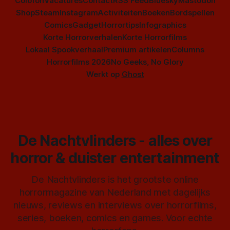
Colofon
Vacatures
Contact
RSS Feed
Bluesky
Mastodon
Shop
Steam
Instagram
Activiteiten
Boeken
Bordspellen
Comics
Gadget
Horrortips
Infographics
Korte Horrorverhalen
Korte Horrorfilms
Lokaal Spookverhaal
Premium artikelen
Columns
Horrorfilms 2026
No Geeks, No Glory
Werkt op
Ghost
De Nachtvlinders - alles over
horror & duister entertainment
De Nachtvlinders is het grootste online
horrormagazine van Nederland met dagelijks
nieuws, reviews en interviews over horrorfilms,
series, boeken, comics en games. Voor echte