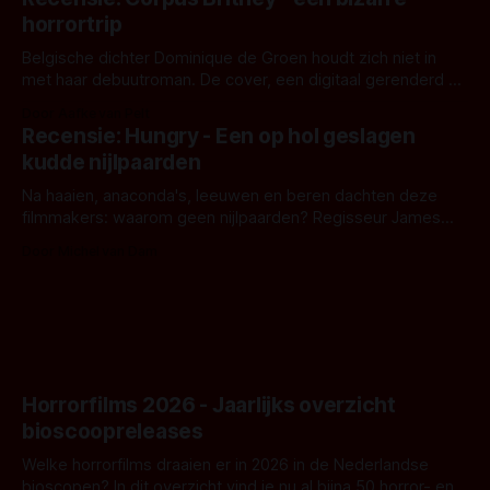
opnames zijn gestart in Australië.
horrortrip
Belgische dichter Dominique de Groen houdt zich niet in
met haar debuutroman. De cover, een digitaal gerenderd en
bizar muterend lichaam tegen een pastelroze- en blauwe
Door Aafke van Pelt
achtergrond, belooft iets kleurrijks maar onheilspellends,
Recensie: Hungry - Een op hol geslagen
iets ongrijpbaars. En dat maakt De Groen met ieder woord
kudde nijlpaarden
waar.
Na haaien, anaconda's, leeuwen en beren dachten deze
filmmakers: waarom geen nijlpaarden? Regisseur James
Nunn doet het gewoon en aan ons om te oordelen of dat
Door Michel van Dam
goed uitpakt met Hungry of niet.
Horrorfilms 2026 - Jaarlijks overzicht
bioscoopreleases
Welke horrorfilms draaien er in 2026 in de Nederlandse
bioscopen? In dit overzicht vind je nu al bijna 50 horror- en