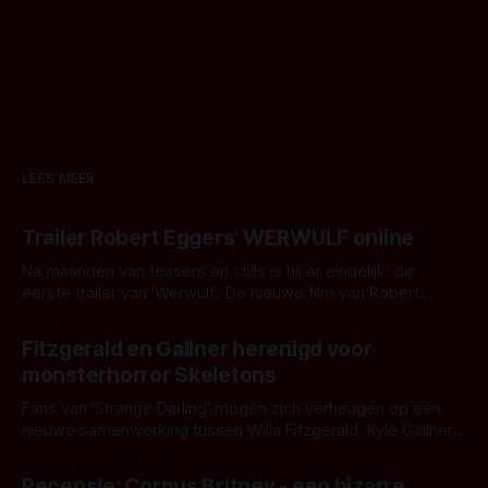
LEES MEER
Trailer Robert Eggers' WERWULF online
Na maanden van teasers en stills is hij er eindelijk: de
eerste trailer van 'Werwulf'. De nieuwe film van Robert
Eggers toont - zoals we van hem kennen - een rauwe en
Door Thomas Vanbrabant
kille stijl vol folklore en mythe. Het topic deze keer is (kon
Fitzgerald en Gallner herenigd voor
het het al raden?)... de weerwolf. Kijk je mee?
monsterhorror Skeletons
Fans van 'Strange Darling' mogen zich verheugen op een
nieuwe samenwerking tussen Willa Fitzgerald, Kyle Gallner
en regisseur J.T. Mollner. Binnenkort zijn ze te zien in
Door Thomas Vanbrabant
'Skeletons', een nieuwe creature feature waarvoor de
Recensie: Corpus Britney - een bizarre