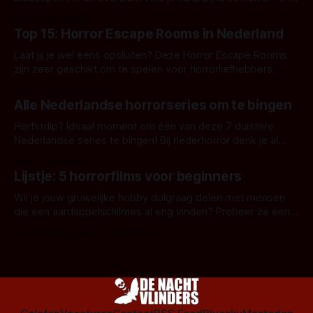
aanverwante films.
Door Frank Mulder
Top 15: Horror Escape Rooms in Nederland
Laat jij je wel eens opsluiten? Deze Horror Escape Rooms
zijn zeer geschikt om te spelen voor horrorliefhebbers.
Door Janita van Leeuwen
Alle Nederlandse horrorseries om te bingen
Herfstdip? Ideaal moment om één van deze 7 duistere
Nederlandse series te bingen! Bij nederhorror denk je al
snel aan horrorfilms, waarschijnlijk specifiek aan De Lift,
Door Frank Mulder
Amsterdamned of The Johnsons. Maar Nederlandse horror
Lijstje: 5 horrorfilms voor beginners
is niet beperkt tot films. Hier een aantal Nederlandse tv-
series uit het duistere of horrorgenre. Als
Wil je jouw gruwelijke hobby dolgraag delen met mensen
die een aardappelschilmes al eng vinden? Probeer ze eens
op te warmen met een instapmodel horrorfilm.
Door Marloes Keeris, Gerben Prins