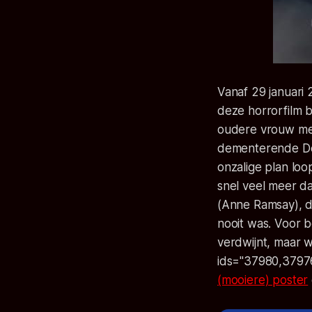
Vanaf 29 januari
deze horrorfilm 
oudere vrouw met
dementerende Deb
onzalige plan loo
snel veel meer d
(Anne Ramsay), d
nooit was. Voor 
verdwijnt, maar 
ids="37980,3797
(mooiere) poster