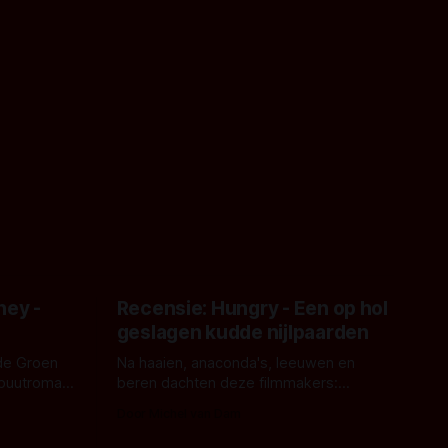
ney -
Recensie: Hungry - Een op hol
geslagen kudde nijlpaarden
de Groen
Na haaien, anaconda's, leeuwen en
ebuutroman.
beren dachten deze filmmakers:
erd en
waarom geen nijlpaarden? Regisseur
Door Michel van Dam
 een
James Nunn doet het gewoon en aan
grond,
ons om te oordelen of dat goed uitpakt