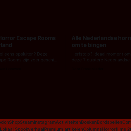
belooft iets kleurrijks maar
zijn ze te zien in 'Skeletons',
onheilspellends, iets ongrijpb
 creature feature waarvoor
maakt De Groen met ieder wo
zijn gestart in Australië.
 Horror Escape Rooms
Alle Nederlandse horr
rland
om te bingen
 wel eens opsluiten? Deze
Herfstdip? Ideaal moment om
ape Rooms zijn zeer geschikt
deze 7 duistere Nederlandse 
en voor horrorliefhebbers.
bingen! Bij nederhorror denk je al snel
 van Leeuwen
Door Frank Mulder
aan horrorfilms, waarschijnlijk
aan De Lift, Amsterdamned o
Johnsons. Maar Nederlandse h
niet beperkt tot films. Hier ee
Nederlandse tv-series uit het 
horrorgenre. Als
odon
Shop
Steam
Instagram
Activiteiten
Boeken
Bordspellen
Com
Lokaal Spookverhaal
Premium artikelen
Columns
Horrorfilms 