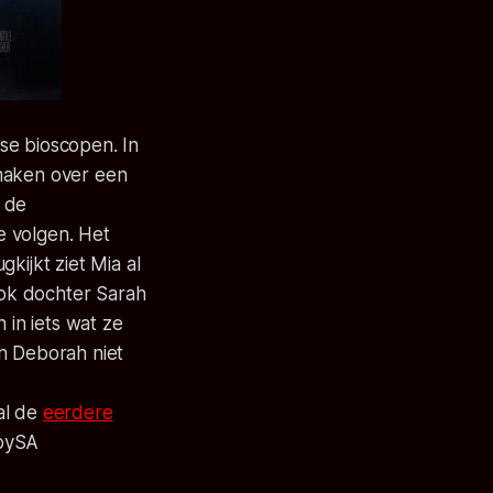
dse bioscopen.
In
 maken over een
 de
e volgen. Het
kijkt ziet Mia al
ok dochter Sarah
in iets wat ze
an Deborah niet
al de
eerdere
NpySA