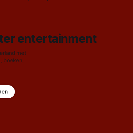
ster entertainment
derland met
s, boeken,
den