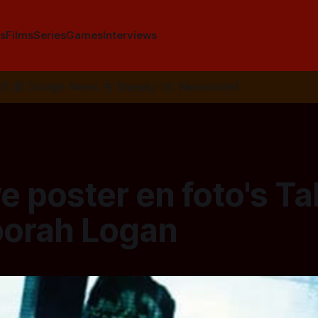
s
Films
Series
Games
Interviews
SS
📰
Google News
🦋
Bluesky
✉️
Nieuwsbrief
 poster en foto's Ta
borah Logan