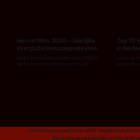
topic deze keer is (kon het het al
Binnenkort 
raden?)... de weerwolf. Kijk je mee?
een nieuwe
de opnames 
Horrorfilms 2026 - Jaarlijks
Top 15:
overzicht bioscoopreleases
in Nede
Welke horrorfilms draaien er in 2026 in
Laat jij je
de Nederlandse bioscopen? In dit
Horror Esc
overzicht vind je nu al bijna 50 horror- en
om te spel
Door Frank Mulder
Door Janita
aanverwante films.
Colofon
Vacatures
Contact
RSS Feed
Bluesky
Mast
Korte Horrorverhalen
Korte Horrorfilms