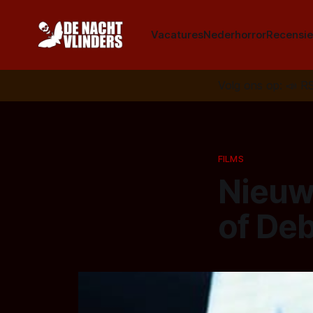
Vacatures
Nederhorror
Recensie
Volg ons op:
📣
R
FILMS
Nieuwe
of De