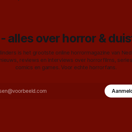
- alles over horror & dui
inders is het grootste online horrormagazine van Ne
 nieuws, reviews en interviews over horrorfilms, serie
comics en games. Voor echte horrorfans.
Aanmel