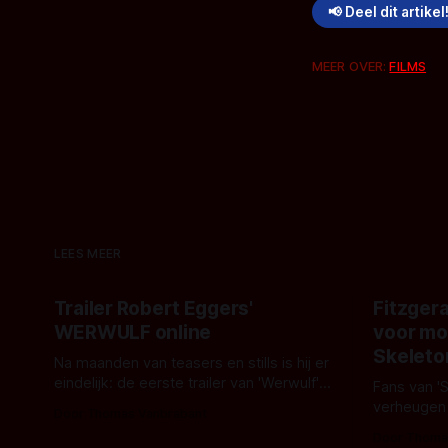
📢 Deel dit artikel
MEER OVER:
FILMS
LEES MEER
Trailer Robert Eggers'
Fitzgera
WERWULF online
voor mo
Skeleto
Na maanden van teasers en stills is hij er
eindelijk: de eerste trailer van 'Werwulf'.
Fans van '
De nieuwe film van Robert Eggers toont
verheugen
Door Thomas Vanbrabant
- zoals we van hem kennen - een rauwe
samenwerki
Door Thoma
en kille stijl vol folklore en mythe. Het
Kyle Gallne