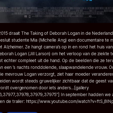
 2015 draait The Taking of Deborah Logan in de Nederlan
besluit studente Mia (Michelle Ang) een documentaire te
 Alzheimer. Ze hangt camera’s op in en rond het huis van
orah Logan (Jill Larson) om het verloop van de ziekte t
pt echter compleet uit de hand. Op de beelden die ze terug
an een ’s nachts ronddolende, slaapwandelende vrouw. O
ie mevrouw Logan verzorgt, ziet haar moeder veranderen 
beiden wordt steeds gruwelijker zichtbaar dat de geest v
wordt overgenomen door iets anders…
[gallery
6,37977,37978,37979,37975"] In september hadden we 
en de trailer: https://www.youtube.com/watch?v=ftS_8I