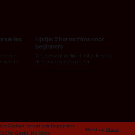
met Hungry of niet.
aars. En dat
ord waar.
orseries
Lijstje: 5 horrorfilms voor
beginners
 één van
Wil je jouw gruwelijke hobby dolgraag
series te
delen met mensen die een
aardappelschilmes al eng vinden?
Door Marloes Keeris, Gerben Prins
 specifiek
Probeer ze eens op te warmen met een
f The
instapmodel horrorfilm.
orror is
n aantal
duistere of
ics
Gadget
Horrortips
Infographics
Werkt op
Ghost
2026
No Geeks, No Glory