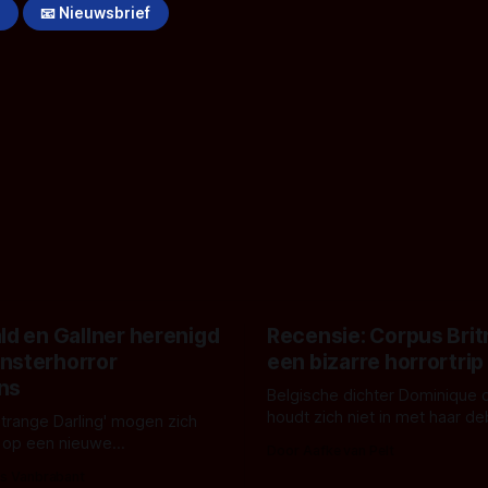
!
📧 Nieuwsbrief
ld en Gallner herenigd
Recensie: Corpus Brit
nsterhorror
een bizarre horrortrip
ns
Belgische dichter Dominique 
houdt zich niet in met haar d
Strange Darling' mogen zich
De cover, een digitaal gerend
 op een nieuwe
Door Aafke van Pelt
bizar muterend lichaam tegen
ng tussen Willa Fitzgerald,
s Vanbrabant
pastelroze- en blauwe achter
r en regisseur J.T. Mollner.