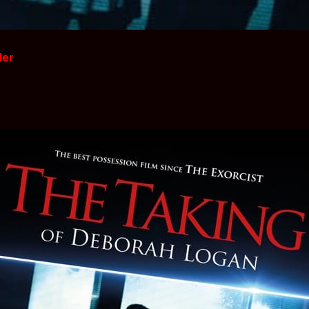
der
4