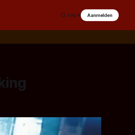
Log in
Aanmelden
king