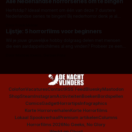
Alle Nederlandse horrorseries om te bingen
Herfstdip? Ideaal moment om één van deze 7 duistere
Nederlandse series te bingen! Bij nederhorror denk je al
snel aan horrorfilms, waarschijnlijk specifiek aan De Lift,
Door Frank Mulder
Amsterdamned of The Johnsons. Maar Nederlandse horror
Lijstje: 5 horrorfilms voor beginners
is niet beperkt tot films. Hier een aantal Nederlandse tv-
series uit het duistere of horrorgenre. Als
Wil je jouw gruwelijke hobby dolgraag delen met mensen
die een aardappelschilmes al eng vinden? Probeer ze eens
op te warmen met een instapmodel horrorfilm.
Door Marloes Keeris, Gerben Prins
Colofon
Vacatures
Contact
RSS Feed
Bluesky
Mastodon
Shop
Steam
Instagram
Activiteiten
Boeken
Bordspellen
Comics
Gadget
Horrortips
Infographics
Korte Horrorverhalen
Korte Horrorfilms
Lokaal Spookverhaal
Premium artikelen
Columns
Horrorfilms 2026
No Geeks, No Glory
Werkt op
Ghost