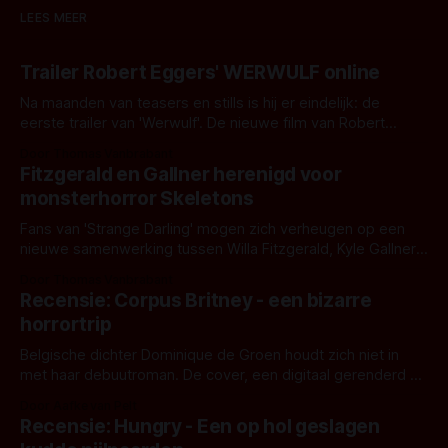
LEES MEER
Trailer Robert Eggers' WERWULF online
Na maanden van teasers en stills is hij er eindelijk: de
eerste trailer van 'Werwulf'. De nieuwe film van Robert
Eggers toont - zoals we van hem kennen - een rauwe en
Door Thomas Vanbrabant
kille stijl vol folklore en mythe. Het topic deze keer is (kon
Fitzgerald en Gallner herenigd voor
het het al raden?)... de weerwolf. Kijk je mee?
monsterhorror Skeletons
Fans van 'Strange Darling' mogen zich verheugen op een
nieuwe samenwerking tussen Willa Fitzgerald, Kyle Gallner
en regisseur J.T. Mollner. Binnenkort zijn ze te zien in
Door Thomas Vanbrabant
'Skeletons', een nieuwe creature feature waarvoor de
Recensie: Corpus Britney - een bizarre
opnames zijn gestart in Australië.
horrortrip
Belgische dichter Dominique de Groen houdt zich niet in
met haar debuutroman. De cover, een digitaal gerenderd en
bizar muterend lichaam tegen een pastelroze- en blauwe
Door Aafke van Pelt
achtergrond, belooft iets kleurrijks maar onheilspellends,
Recensie: Hungry - Een op hol geslagen
iets ongrijpbaars. En dat maakt De Groen met ieder woord