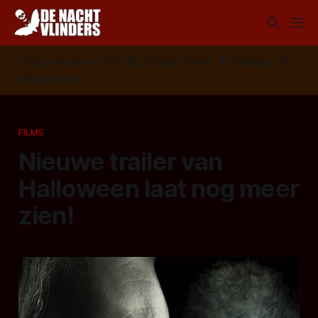
Volg ons op:
📣
RSS
📰
Google News
🦋
Bluesky
✉️
Nieuwsbrief
FILMS
Nieuwe trailer van
Halloween laat nog meer
zien!