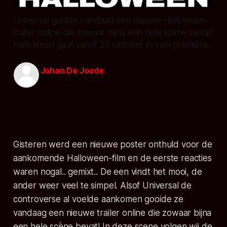
Universal gooide vandaag een nieuwe Halloween-
trailer online die zowaar bijna een hele scène bevat!
Halloween gaat vanaf 26 oktober in voorpremière.
Johan De Joode
05 sep. 2018
Gisteren werd een nieuwe poster onthuld voor de
aankomende Halloween-film en de eerste reacties
waren nogal.. gemixt.. De een vindt het mooi, de
ander weer veel te simpel. Alsof Universal de
controverse al voelde aankomen gooide ze
vandaag een nieuwe trailer online die zowaar bijna
een hele scène bevat! In deze scene volgen wij de