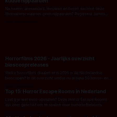
kudde nijlpaarden
waar.
Na haaien, anaconda's, leeuwen en beren dachten deze
filmmakers: waarom geen nijlpaarden? Regisseur James
Nunn doet het gewoon en aan ons om te oordelen of dat
Door Michel van Dam
goed uitpakt met Hungry of niet.
Horrorfilms 2026 - Jaarlijks overzicht
bioscoopreleases
Welke horrorfilms draaien er in 2026 in de Nederlandse
bioscopen? In dit overzicht vind je nu al bijna 50 horror- en
aanverwante films.
Door Frank Mulder
Top 15: Horror Escape Rooms in Nederland
Laat jij je wel eens opsluiten? Deze Horror Escape Rooms
zijn zeer geschikt om te spelen voor horrorliefhebbers.
Door Janita van Leeuwen