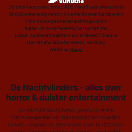
Colofon
Vacatures
Contact
RSS Feed
Bluesky
Mastodon
Shop
Steam
Instagram
Activiteiten
Boeken
Bordspellen
Comics
Gadget
Horrortips
Infographics
Korte Horrorverhalen
Korte Horrorfilms
Lokaal Spookverhaal
Premium artikelen
Columns
Horrorfilms 2026
No Geeks, No Glory
Werkt op
Ghost
De Nachtvlinders - alles over
horror & duister entertainment
De Nachtvlinders is het grootste online
horrormagazine van Nederland met dagelijks
nieuws, reviews en interviews over horrorfilms,
series, boeken, comics en games. Voor echte