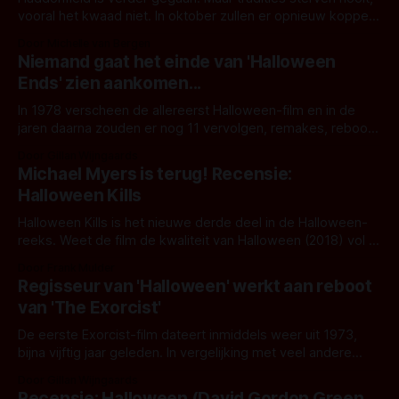
vooral het kwaad niet. In oktober zullen er opnieuw koppen
rollen naast pompoenen wanneer Michael Myers opnieuw
Door Michelle van Bergen
terugkeert in Halloween Ends. Deze week brachten
Niemand gaat het einde van 'Halloween
Blumhouse Productions en Universal Pictures de
Ends' zien aankomen...
langverwachte teaser-trailer voor het volgende Halloween-
vervolg: Halloween Ends. Na 45
In 1978 verscheen de allereerst Halloween-film en in de
jaren daarna zouden er nog 11 vervolgen, remakes, reboots
e.d. gemaakt worden. Als rode lijn in deze reeks bleef
Door Gillan Wijngaards
actrice Jamie Lee Curtis fungeren. Zij was de final girl uit de
Michael Myers is terug! Recensie:
originele film en speelde daarna nog in vijf
Halloween Kills
Halloween Kills is het nieuwe derde deel in de Halloween-
reeks. Weet de film de kwaliteit van Halloween (2018) vol te
houden, of is het slechts een simpel vervolg? De slasher is
Door Frank Mulder
net als het vorige deel geregisseerd door David Gordon
Regisseur van 'Halloween' werkt aan reboot
Green en ook een flink deel van de cast
van 'The Exorcist'
De eerste Exorcist-film dateert inmiddels weer uit 1973,
bijna vijftig jaar geleden. In vergelijking met veel andere
iconische horrorfilms, is het aantal remakes, vervolgen en
Door Gillan Wijngaards
reboots van The Exorcist vrij beperkt gebleven. In 1977 en
Recensie: Halloween (David Gordon Green,