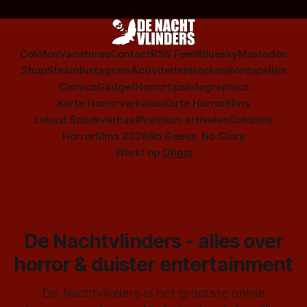
Colofon
Vacatures
Contact
RSS Feed
Bluesky
Mastodon
Shop
Steam
Instagram
Activiteiten
Boeken
Bordspellen
Comics
Gadget
Horrortips
Infographics
Korte Horrorverhalen
Korte Horrorfilms
Lokaal Spookverhaal
Premium artikelen
Columns
Horrorfilms 2026
No Geeks, No Glory
Werkt op
Ghost
De Nachtvlinders - alles over
horror & duister entertainment
De Nachtvlinders is het grootste online