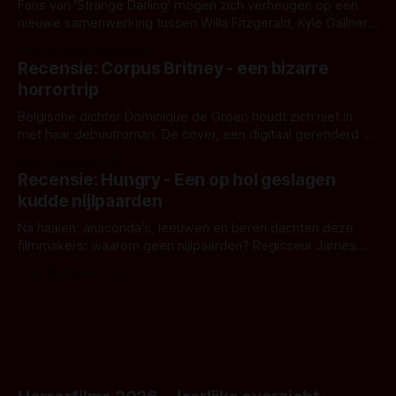
Fans van 'Strange Darling' mogen zich verheugen op een
nieuwe samenwerking tussen Willa Fitzgerald, Kyle Gallner
en regisseur J.T. Mollner. Binnenkort zijn ze te zien in
Door Thomas Vanbrabant
'Skeletons', een nieuwe creature feature waarvoor de
Recensie: Corpus Britney - een bizarre
opnames zijn gestart in Australië.
horrortrip
Belgische dichter Dominique de Groen houdt zich niet in
met haar debuutroman. De cover, een digitaal gerenderd en
bizar muterend lichaam tegen een pastelroze- en blauwe
Door Aafke van Pelt
achtergrond, belooft iets kleurrijks maar onheilspellends,
Recensie: Hungry - Een op hol geslagen
iets ongrijpbaars. En dat maakt De Groen met ieder woord
kudde nijlpaarden
waar.
Na haaien, anaconda's, leeuwen en beren dachten deze
filmmakers: waarom geen nijlpaarden? Regisseur James
Nunn doet het gewoon en aan ons om te oordelen of dat
Door Michel van Dam
goed uitpakt met Hungry of niet.