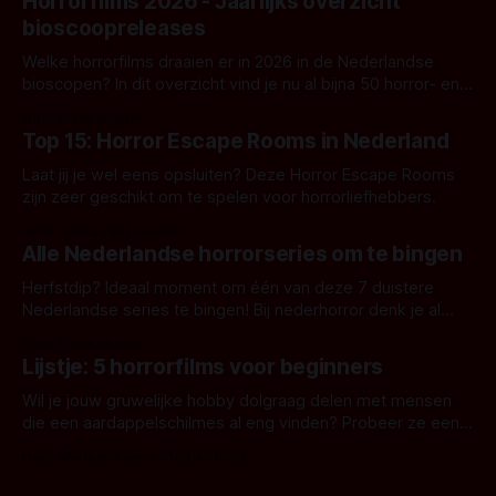
Horrorfilms 2026 - Jaarlijks overzicht
bioscoopreleases
Welke horrorfilms draaien er in 2026 in de Nederlandse
bioscopen? In dit overzicht vind je nu al bijna 50 horror- en
aanverwante films.
Door Frank Mulder
Top 15: Horror Escape Rooms in Nederland
Laat jij je wel eens opsluiten? Deze Horror Escape Rooms
zijn zeer geschikt om te spelen voor horrorliefhebbers.
Door Janita van Leeuwen
Alle Nederlandse horrorseries om te bingen
Herfstdip? Ideaal moment om één van deze 7 duistere
Nederlandse series te bingen! Bij nederhorror denk je al
snel aan horrorfilms, waarschijnlijk specifiek aan De Lift,
Door Frank Mulder
Amsterdamned of The Johnsons. Maar Nederlandse horror
Lijstje: 5 horrorfilms voor beginners
is niet beperkt tot films. Hier een aantal Nederlandse tv-
series uit het duistere of horrorgenre. Als
Wil je jouw gruwelijke hobby dolgraag delen met mensen
die een aardappelschilmes al eng vinden? Probeer ze eens
op te warmen met een instapmodel horrorfilm.
Door Marloes Keeris, Gerben Prins