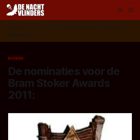
Volg ons op:
📣
RSS
📰
Google News
🦋
Bluesky
✉️
Nieuwsbrief
BOEKEN
De nominaties voor de
Bram Stoker Awards
2011: