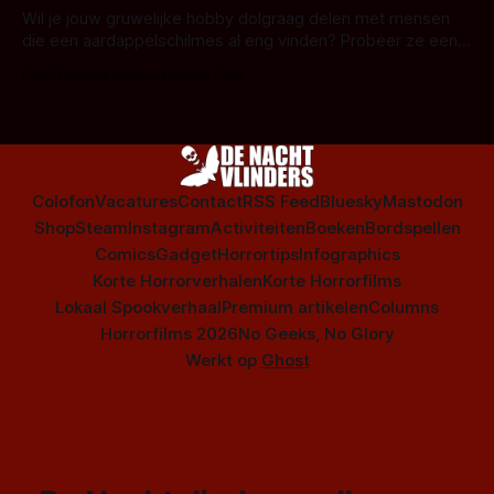
series uit het duistere of horrorgenre. Als
Wil je jouw gruwelijke hobby dolgraag delen met mensen
die een aardappelschilmes al eng vinden? Probeer ze eens
op te warmen met een instapmodel horrorfilm.
Door Marloes Keeris, Gerben Prins
Colofon
Vacatures
Contact
RSS Feed
Bluesky
Mastodon
Shop
Steam
Instagram
Activiteiten
Boeken
Bordspellen
Comics
Gadget
Horrortips
Infographics
Korte Horrorverhalen
Korte Horrorfilms
Lokaal Spookverhaal
Premium artikelen
Columns
Horrorfilms 2026
No Geeks, No Glory
Werkt op
Ghost