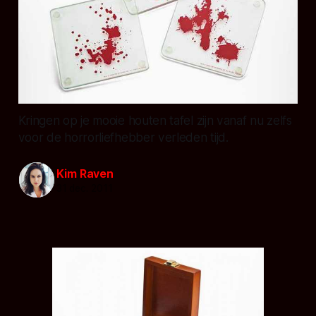
Kringen op je mooie houten tafel zijn vanaf nu zelfs
voor de horrorliefhebber verleden tijd.
Kim Raven
31 dec. 2011