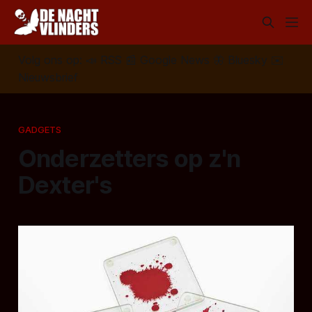
Volg ons op:
📣
RSS
📰
Google News
🦋
Bluesky
✉️
Nieuwsbrief
GADGETS
Onderzetters op z'n
Dexter's