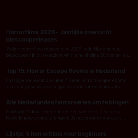
Horrorfilms 2026 - Jaarlijks overzicht
bioscoopreleases
Welke horrorfilms draaien er in 2026 in de Nederlandse
bioscopen? In dit overzicht vind je nu al bijna 50 horror- en
aanverwante films.
Door Frank Mulder
Top 15: Horror Escape Rooms in Nederland
Laat jij je wel eens opsluiten? Deze Horror Escape Rooms
zijn zeer geschikt om te spelen voor horrorliefhebbers.
Door Janita van Leeuwen
Alle Nederlandse horrorseries om te bingen
Herfstdip? Ideaal moment om één van deze 7 duistere
Nederlandse series te bingen! Bij nederhorror denk je al
snel aan horrorfilms, waarschijnlijk specifiek aan De Lift,
Door Frank Mulder
Amsterdamned of The Johnsons. Maar Nederlandse horror
Lijstje: 5 horrorfilms voor beginners
is niet beperkt tot films. Hier een aantal Nederlandse tv-