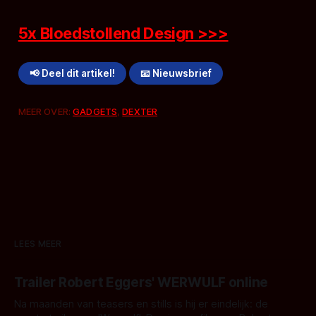
5x Bloedstollend Design >>>
📢 Deel dit artikel!
📧 Nieuwsbrief
MEER OVER:
GADGETS
,
DEXTER
LEES MEER
Trailer Robert Eggers' WERWULF online
Na maanden van teasers en stills is hij er eindelijk: de