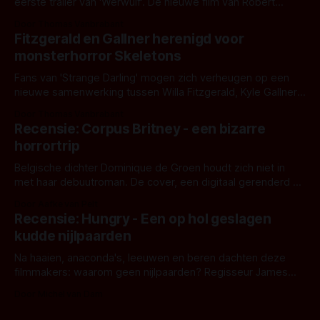
eerste trailer van 'Werwulf'. De nieuwe film van Robert
Eggers toont - zoals we van hem kennen - een rauwe en
Door Thomas Vanbrabant
kille stijl vol folklore en mythe. Het topic deze keer is (kon
Fitzgerald en Gallner herenigd voor
het het al raden?)... de weerwolf. Kijk je mee?
monsterhorror Skeletons
Fans van 'Strange Darling' mogen zich verheugen op een
nieuwe samenwerking tussen Willa Fitzgerald, Kyle Gallner
en regisseur J.T. Mollner. Binnenkort zijn ze te zien in
Door Thomas Vanbrabant
'Skeletons', een nieuwe creature feature waarvoor de
Recensie: Corpus Britney - een bizarre
opnames zijn gestart in Australië.
horrortrip
Belgische dichter Dominique de Groen houdt zich niet in
met haar debuutroman. De cover, een digitaal gerenderd en
bizar muterend lichaam tegen een pastelroze- en blauwe
Door Aafke van Pelt
achtergrond, belooft iets kleurrijks maar onheilspellends,
Recensie: Hungry - Een op hol geslagen
iets ongrijpbaars. En dat maakt De Groen met ieder woord
kudde nijlpaarden
waar.
Na haaien, anaconda's, leeuwen en beren dachten deze
filmmakers: waarom geen nijlpaarden? Regisseur James
Nunn doet het gewoon en aan ons om te oordelen of dat
Door Michel van Dam
goed uitpakt met Hungry of niet.