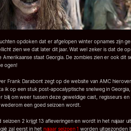
ruchten opdoken dat er afgelopen winter opnames zijn g
licht zien we dat later dit jaar. Wat wel zeker is dat de 
e Amerikaanse staat Georgia. De zombies zien er ook dit 
die ogen!
ver Frank Darabont zegt op de website van AMC hierover
a ik op een stuk post-apocalyptische snelweg in Georgia,
r blij om weer tussen deze geweldige cast, regisseurs en c
t wederom een goed seizoen wordt.
seizoen 2 krijgt 13 afleveringen en wordt in het najaar u
ië zal eerst in het
najaar seizoen 1
worden uitgezonden bi