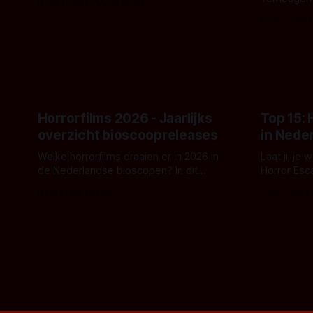
Door Thomas Vanbrabant
- zoals we van hem kennen - een rauwe
samenwerki
Door Thoma
en kille stijl vol folklore en mythe. Het
Kyle Gallne
topic deze keer is (kon het het al
Binnenkort 
raden?)... de weerwolf. Kijk je mee?
een nieuwe
de opnames 
Horrorfilms 2026 - Jaarlijks
Top 15:
overzicht bioscoopreleases
in Nede
Welke horrorfilms draaien er in 2026 in
Laat jij je
de Nederlandse bioscopen? In dit
Horror Esc
overzicht vind je nu al bijna 50 horror- en
om te spel
Door Frank Mulder
Door Janita
aanverwante films.