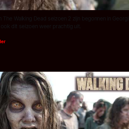
The Walking Dead seizoen 2 zijn begonnen in Georgi
ook dit seizoen weer prachtig uit.
der