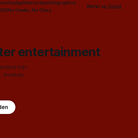
ics
Gadget
Horrortips
Infographics
Werkt op
Ghost
2026
No Geeks, No Glory
ster entertainment
derland met
s, boeken,
den