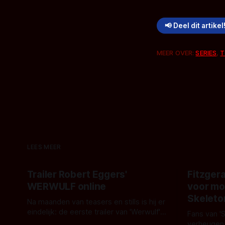
📢 Deel dit artikel
MEER OVER:
SERIES
,
T
LEES MEER
Trailer Robert Eggers'
Fitzgera
WERWULF online
voor mo
Skeleto
Na maanden van teasers en stills is hij er
eindelijk: de eerste trailer van 'Werwulf'.
Fans van '
De nieuwe film van Robert Eggers toont
verheugen