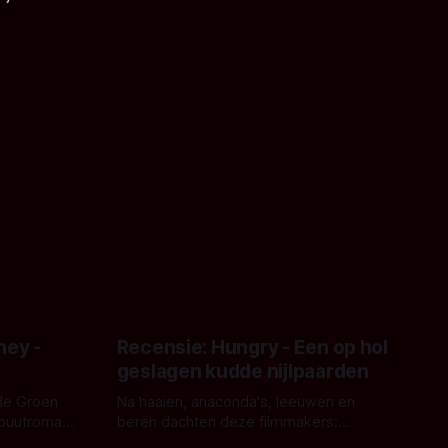
ney -
Recensie: Hungry - Een op hol
geslagen kudde nijlpaarden
de Groen
Na haaien, anaconda's, leeuwen en
ebuutroman.
beren dachten deze filmmakers:
erd en
waarom geen nijlpaarden? Regisseur