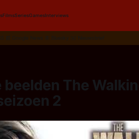
s
Films
Series
Games
Interviews
SS
📰
Google News
🦋
Bluesky
✉️
Nieuwsbrief
e beelden The Walki
seizoen 2