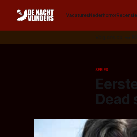
Vacatures
Nederhorror
Recensie
Volg ons op:
📣
R
SERIES
Eerst
Dead 