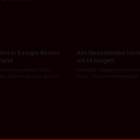
Door Aafke van Pelt
bizar muterend lichaam tegen
ng tussen Willa Fitzgerald,
s Vanbrabant
pastelroze- en blauwe achter
r en regisseur J.T. Mollner.
belooft iets kleurrijks maar
zijn ze te zien in 'Skeletons',
onheilspellends, iets ongrijpb
 creature feature waarvoor
maakt De Groen met ieder wo
zijn gestart in Australië.
 Horror Escape Rooms
Alle Nederlandse horr
rland
om te bingen
 wel eens opsluiten? Deze
Herfstdip? Ideaal moment om
ape Rooms zijn zeer geschikt
deze 7 duistere Nederlandse 
en voor horrorliefhebbers.
bingen! Bij nederhorror denk je al snel
 van Leeuwen
Door Frank Mulder
aan horrorfilms, waarschijnlijk
aan De Lift, Amsterdamned o
Johnsons. Maar Nederlandse h
niet beperkt tot films. Hier ee
Nederlandse tv-series uit het 
horrorgenre. Als