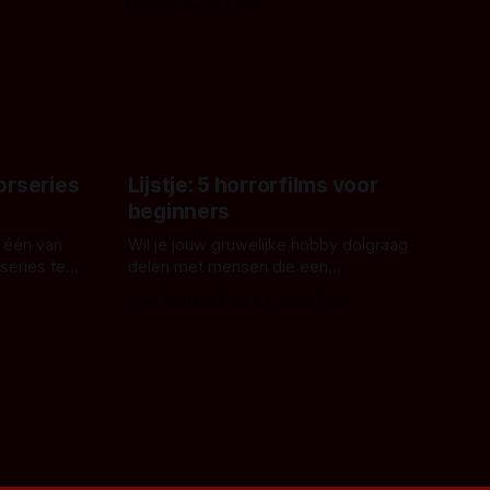
Door Michel van Dam
 een
James Nunn doet het gewoon en aan
grond,
ons om te oordelen of dat goed uitpakt
met Hungry of niet.
aars. En dat
ord waar.
orseries
Lijstje: 5 horrorfilms voor
beginners
 één van
Wil je jouw gruwelijke hobby dolgraag
series te
delen met mensen die een
aardappelschilmes al eng vinden?
Door Marloes Keeris, Gerben Prins
 specifiek
Probeer ze eens op te warmen met een
f The
instapmodel horrorfilm.
orror is
n aantal
duistere of