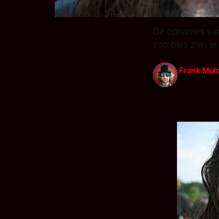
De opnames van 
zombies zien er 
Frank Mul
09 jun. 2011