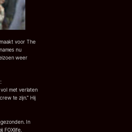
emaakt voor The
opnames nu
seizoen weer
:
 vol met verlaten
rew te zijn."
Hij
itgezonden. In
j FOXlife.