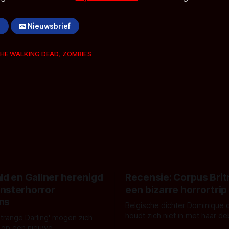
!
📧 Nieuwsbrief
HE WALKING DEAD
,
ZOMBIES
ld en Gallner herenigd
Recensie: Corpus Brit
nsterhorror
een bizarre horrortrip
ns
Belgische dichter Dominique 
houdt zich niet in met haar d
Strange Darling' mogen zich
De cover, een digitaal gerend
 op een nieuwe