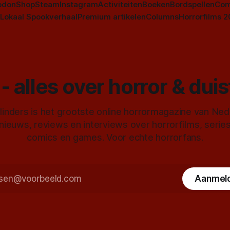
odon
Shop
Steam
Instagram
Activiteiten
Boeken
Bordspellen
Com
Lokaal Spookverhaal
Premium artikelen
Columns
Horrorfilms 
- alles over horror & dui
inders is het grootste online horrormagazine van Ne
 nieuws, reviews en interviews over horrorfilms, serie
comics en games. Voor echte horrorfans.
Aanmel