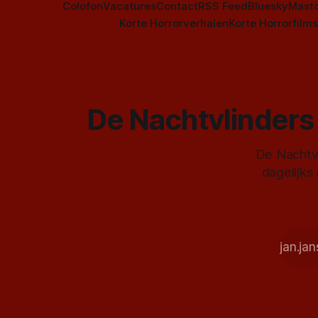
Colofon
Vacatures
Contact
RSS Feed
Bluesky
Mast
Korte Horrorverhalen
Korte Horrorfilms
De Nachtvlinders 
De Nachtvl
dagelijks