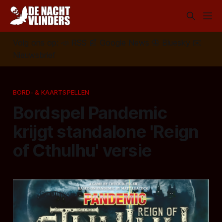
Volg ons op:
📣
RSS
📰
Google News
🦋
Bluesky
✉️
Nieuwsbrief
BORD- & KAARTSPELLEN
Bordspel Pandemic
krijgt standalone 'Reign
of Cthulhu' versie