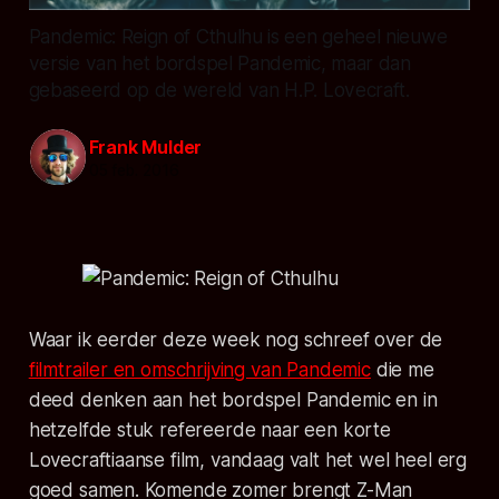
Pandemic: Reign of Cthulhu is een geheel nieuwe
versie van het bordspel Pandemic, maar dan
gebaseerd op de wereld van H.P. Lovecraft.
Frank Mulder
05 feb. 2016
Waar ik eerder deze week nog schreef over de
filmtrailer en omschrijving van Pandemic
die me
deed denken aan het bordspel Pandemic en in
hetzelfde stuk refereerde naar een korte
Lovecraftiaanse film, vandaag valt het wel heel erg
goed samen. Komende zomer brengt Z-Man