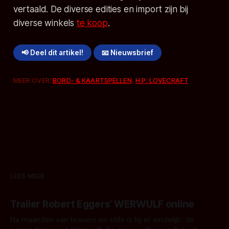
vertaald. De diverse edities en import zijn bij
diverse winkels
te koop
.
📢 Deel dit artikel!
📧 Nieuwsbrief
MEER OVER:
BORD- & KAARTSPELLEN
,
H.P. LOVECRAFT
LEES MEER
Trailer Robert Eggers' WERWULF online
Na maanden van teasers en stills is hij er eindelijk: de