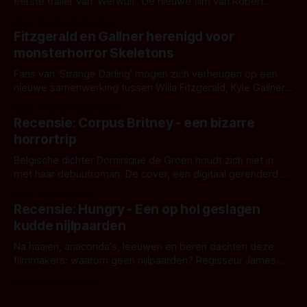
eerste trailer van 'Werwulf'. De nieuwe film van Robert
Eggers toont - zoals we van hem kennen - een rauwe en
Door Thomas Vanbrabant
kille stijl vol folklore en mythe. Het topic deze keer is (kon
Fitzgerald en Gallner herenigd voor
het het al raden?)... de weerwolf. Kijk je mee?
monsterhorror Skeletons
Fans van 'Strange Darling' mogen zich verheugen op een
nieuwe samenwerking tussen Willa Fitzgerald, Kyle Gallner
en regisseur J.T. Mollner. Binnenkort zijn ze te zien in
Door Thomas Vanbrabant
'Skeletons', een nieuwe creature feature waarvoor de
Recensie: Corpus Britney - een bizarre
opnames zijn gestart in Australië.
horrortrip
Belgische dichter Dominique de Groen houdt zich niet in
met haar debuutroman. De cover, een digitaal gerenderd en
bizar muterend lichaam tegen een pastelroze- en blauwe
Door Aafke van Pelt
achtergrond, belooft iets kleurrijks maar onheilspellends,
Recensie: Hungry - Een op hol geslagen
iets ongrijpbaars. En dat maakt De Groen met ieder woord
kudde nijlpaarden
waar.
Na haaien, anaconda's, leeuwen en beren dachten deze
filmmakers: waarom geen nijlpaarden? Regisseur James
Nunn doet het gewoon en aan ons om te oordelen of dat
Door Michel van Dam
goed uitpakt met Hungry of niet.