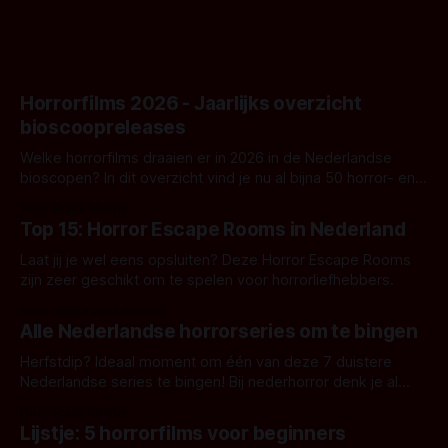
Horrorfilms 2026 - Jaarlijks overzicht
bioscoopreleases
Welke horrorfilms draaien er in 2026 in de Nederlandse
bioscopen? In dit overzicht vind je nu al bijna 50 horror- en
aanverwante films.
Door Frank Mulder
Top 15: Horror Escape Rooms in Nederland
Laat jij je wel eens opsluiten? Deze Horror Escape Rooms
zijn zeer geschikt om te spelen voor horrorliefhebbers.
Door Janita van Leeuwen
Alle Nederlandse horrorseries om te bingen
Herfstdip? Ideaal moment om één van deze 7 duistere
Nederlandse series te bingen! Bij nederhorror denk je al
snel aan horrorfilms, waarschijnlijk specifiek aan De Lift,
Door Frank Mulder
Amsterdamned of The Johnsons. Maar Nederlandse horror
Lijstje: 5 horrorfilms voor beginners
is niet beperkt tot films. Hier een aantal Nederlandse tv-