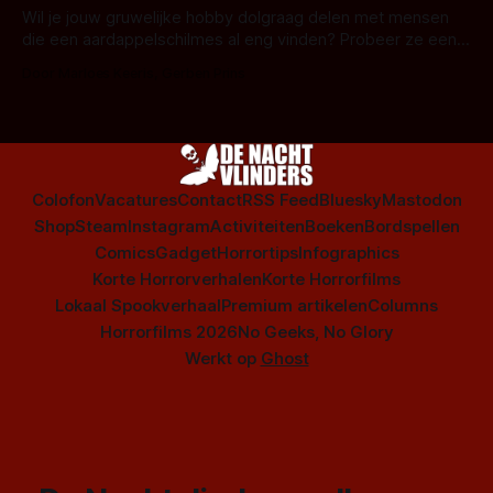
series uit het duistere of horrorgenre. Als
Wil je jouw gruwelijke hobby dolgraag delen met mensen
die een aardappelschilmes al eng vinden? Probeer ze eens
op te warmen met een instapmodel horrorfilm.
Door Marloes Keeris, Gerben Prins
Colofon
Vacatures
Contact
RSS Feed
Bluesky
Mastodon
Shop
Steam
Instagram
Activiteiten
Boeken
Bordspellen
Comics
Gadget
Horrortips
Infographics
Korte Horrorverhalen
Korte Horrorfilms
Lokaal Spookverhaal
Premium artikelen
Columns
Horrorfilms 2026
No Geeks, No Glory
Werkt op
Ghost