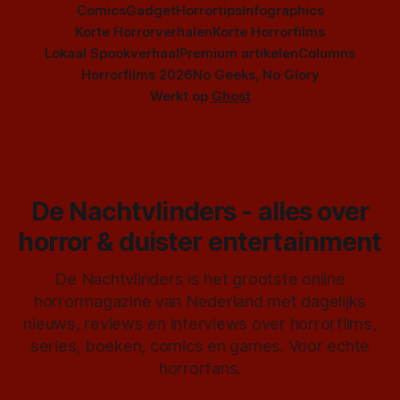
Comics
Gadget
Horrortips
Infographics
Korte Horrorverhalen
Korte Horrorfilms
Lokaal Spookverhaal
Premium artikelen
Columns
Horrorfilms 2026
No Geeks, No Glory
Werkt op
Ghost
De Nachtvlinders - alles over
horror & duister entertainment
De Nachtvlinders is het grootste online
horrormagazine van Nederland met dagelijks
nieuws, reviews en interviews over horrorfilms,
series, boeken, comics en games. Voor echte
horrorfans.