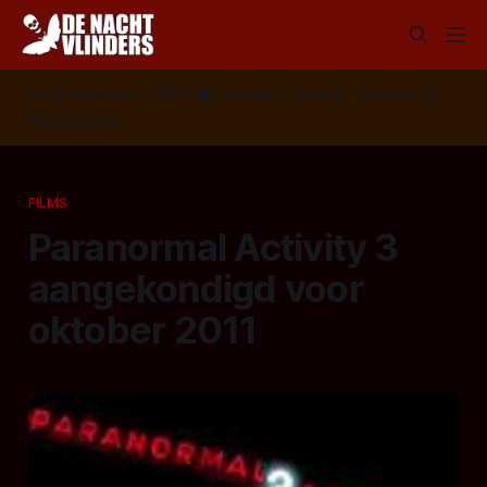
Volg ons op:
📣
RSS
📰
Google News
🦋
Bluesky
✉️
Nieuwsbrief
FILMS
Paranormal Activity 3
aangekondigd voor
oktober 2011