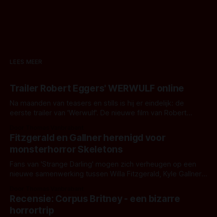
LEES MEER
Trailer Robert Eggers' WERWULF online
Na maanden van teasers en stills is hij er eindelijk: de
eerste trailer van 'Werwulf'. De nieuwe film van Robert
Eggers toont - zoals we van hem kennen - een rauwe en
Door Thomas Vanbrabant
kille stijl vol folklore en mythe. Het topic deze keer is (kon
Fitzgerald en Gallner herenigd voor
het het al raden?)... de weerwolf. Kijk je mee?
monsterhorror Skeletons
Fans van 'Strange Darling' mogen zich verheugen op een
nieuwe samenwerking tussen Willa Fitzgerald, Kyle Gallner
en regisseur J.T. Mollner. Binnenkort zijn ze te zien in
Door Thomas Vanbrabant
'Skeletons', een nieuwe creature feature waarvoor de
Recensie: Corpus Britney - een bizarre
opnames zijn gestart in Australië.
horrortrip