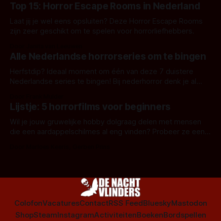
Top 15: Horror Escape Rooms in Nederland
Laat jij je wel eens opsluiten? Deze Horror Escape Rooms
zijn zeer geschikt om te spelen voor horrorliefhebbers.
Door Janita van Leeuwen
Alle Nederlandse horrorseries om te bingen
Herfstdip? Ideaal moment om één van deze 7 duistere
Nederlandse series te bingen! Bij nederhorror denk je al
snel aan horrorfilms, waarschijnlijk specifiek aan De Lift,
Door Frank Mulder
Amsterdamned of The Johnsons. Maar Nederlandse horror
Lijstje: 5 horrorfilms voor beginners
is niet beperkt tot films. Hier een aantal Nederlandse tv-
series uit het duistere of horrorgenre. Als
Wil je jouw gruwelijke hobby dolgraag delen met mensen
die een aardappelschilmes al eng vinden? Probeer ze eens
op te warmen met een instapmodel horrorfilm.
Door Marloes Keeris, Gerben Prins
Colofon
Vacatures
Contact
RSS Feed
Bluesky
Mastodon
Shop
Steam
Instagram
Activiteiten
Boeken
Bordspellen