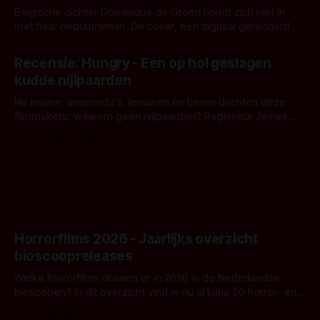
Belgische dichter Dominique de Groen houdt zich niet in
met haar debuutroman. De cover, een digitaal gerenderd en
bizar muterend lichaam tegen een pastelroze- en blauwe
Door Aafke van Pelt
achtergrond, belooft iets kleurrijks maar onheilspellends,
Recensie: Hungry - Een op hol geslagen
iets ongrijpbaars. En dat maakt De Groen met ieder woord
kudde nijlpaarden
waar.
Na haaien, anaconda's, leeuwen en beren dachten deze
filmmakers: waarom geen nijlpaarden? Regisseur James
Nunn doet het gewoon en aan ons om te oordelen of dat
Door Michel van Dam
goed uitpakt met Hungry of niet.
Horrorfilms 2026 - Jaarlijks overzicht
bioscoopreleases
Welke horrorfilms draaien er in 2026 in de Nederlandse
bioscopen? In dit overzicht vind je nu al bijna 50 horror- en
aanverwante films.
Door Frank Mulder