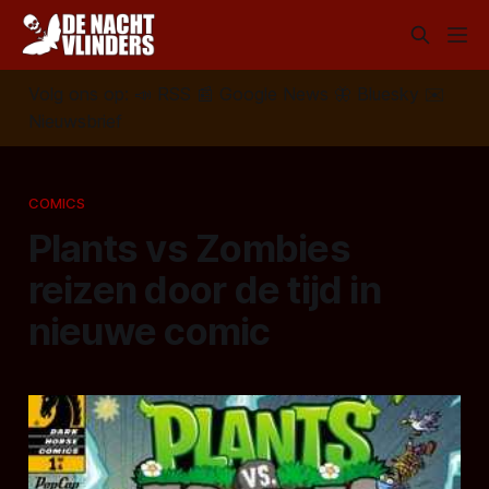
Volg ons op:
📣
RSS
📰
Google News
🦋
Bluesky
✉️
Nieuwsbrief
COMICS
Plants vs Zombies
reizen door de tijd in
nieuwe comic