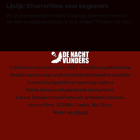
Amsterdamned of The Johnsons. Maar Nederlandse horror
Lijstje: 5 horrorfilms voor beginners
is niet beperkt tot films. Hier een aantal Nederlandse tv-
series uit het duistere of horrorgenre. Als
Wil je jouw gruwelijke hobby dolgraag delen met mensen
die een aardappelschilmes al eng vinden? Probeer ze eens
op te warmen met een instapmodel horrorfilm.
Door Marloes Keeris, Gerben Prins
Colofon
Vacatures
Contact
RSS Feed
Bluesky
Mastodon
Shop
Steam
Instagram
Activiteiten
Boeken
Bordspellen
Comics
Gadget
Horrortips
Infographics
Korte Horrorverhalen
Korte Horrorfilms
Lokaal Spookverhaal
Premium artikelen
Columns
Horrorfilms 2026
No Geeks, No Glory
Werkt op
Ghost