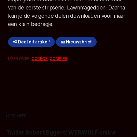
van de eerste stripserie,
Lawnmageddon
. Daarna
kun je de volgende delen downloaden voor maar
een klein bedragje.
📢 Deel dit artikel!
📧 Nieuwsbrief
MEER OVER:
COMICS
,
ZOMBIES
LEES MEER
Trailer Robert Eggers' WERWULF online