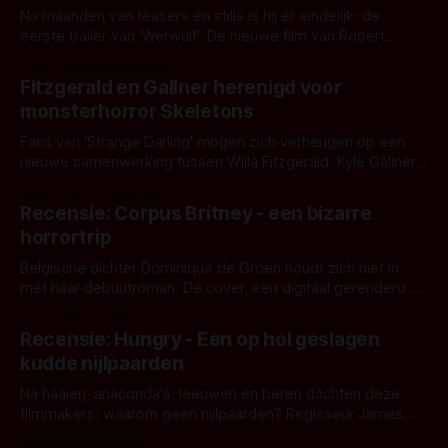
Na maanden van teasers en stills is hij er eindelijk: de
eerste trailer van 'Werwulf'. De nieuwe film van Robert
Eggers toont - zoals we van hem kennen - een rauwe en
Door Thomas Vanbrabant
kille stijl vol folklore en mythe. Het topic deze keer is (kon
Fitzgerald en Gallner herenigd voor
het het al raden?)... de weerwolf. Kijk je mee?
monsterhorror Skeletons
Fans van 'Strange Darling' mogen zich verheugen op een
nieuwe samenwerking tussen Willa Fitzgerald, Kyle Gallner
en regisseur J.T. Mollner. Binnenkort zijn ze te zien in
Door Thomas Vanbrabant
'Skeletons', een nieuwe creature feature waarvoor de
Recensie: Corpus Britney - een bizarre
opnames zijn gestart in Australië.
horrortrip
Belgische dichter Dominique de Groen houdt zich niet in
met haar debuutroman. De cover, een digitaal gerenderd en
bizar muterend lichaam tegen een pastelroze- en blauwe
Door Aafke van Pelt
achtergrond, belooft iets kleurrijks maar onheilspellends,
Recensie: Hungry - Een op hol geslagen
iets ongrijpbaars. En dat maakt De Groen met ieder woord
kudde nijlpaarden
waar.
Na haaien, anaconda's, leeuwen en beren dachten deze
filmmakers: waarom geen nijlpaarden? Regisseur James
Nunn doet het gewoon en aan ons om te oordelen of dat
Door Michel van Dam