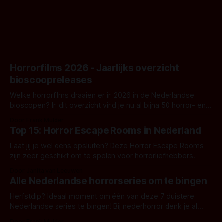
goed uitpakt met Hungry of niet.
Horrorfilms 2026 - Jaarlijks overzicht
bioscoopreleases
Welke horrorfilms draaien er in 2026 in de Nederlandse
bioscopen? In dit overzicht vind je nu al bijna 50 horror- en
aanverwante films.
Door Frank Mulder
Top 15: Horror Escape Rooms in Nederland
Laat jij je wel eens opsluiten? Deze Horror Escape Rooms
zijn zeer geschikt om te spelen voor horrorliefhebbers.
Door Janita van Leeuwen
Alle Nederlandse horrorseries om te bingen
Herfstdip? Ideaal moment om één van deze 7 duistere
Nederlandse series te bingen! Bij nederhorror denk je al
snel aan horrorfilms, waarschijnlijk specifiek aan De Lift,
Door Frank Mulder