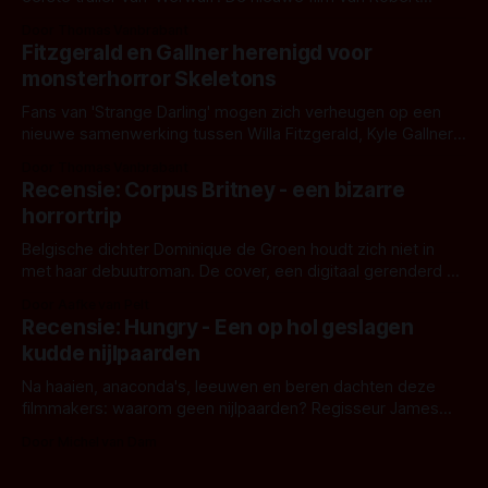
Eggers toont - zoals we van hem kennen - een rauwe en
Door Thomas Vanbrabant
kille stijl vol folklore en mythe. Het topic deze keer is (kon
Fitzgerald en Gallner herenigd voor
het het al raden?)... de weerwolf. Kijk je mee?
monsterhorror Skeletons
Fans van 'Strange Darling' mogen zich verheugen op een
nieuwe samenwerking tussen Willa Fitzgerald, Kyle Gallner
en regisseur J.T. Mollner. Binnenkort zijn ze te zien in
Door Thomas Vanbrabant
'Skeletons', een nieuwe creature feature waarvoor de
Recensie: Corpus Britney - een bizarre
opnames zijn gestart in Australië.
horrortrip
Belgische dichter Dominique de Groen houdt zich niet in
met haar debuutroman. De cover, een digitaal gerenderd en
bizar muterend lichaam tegen een pastelroze- en blauwe
Door Aafke van Pelt
achtergrond, belooft iets kleurrijks maar onheilspellends,
Recensie: Hungry - Een op hol geslagen
iets ongrijpbaars. En dat maakt De Groen met ieder woord
kudde nijlpaarden
waar.
Na haaien, anaconda's, leeuwen en beren dachten deze
filmmakers: waarom geen nijlpaarden? Regisseur James
Nunn doet het gewoon en aan ons om te oordelen of dat
Door Michel van Dam
goed uitpakt met Hungry of niet.