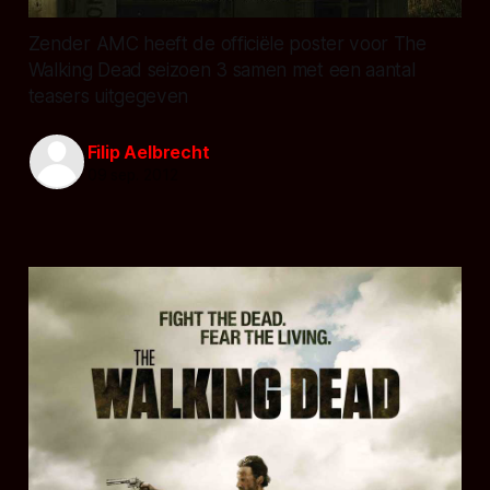
Zender AMC heeft de officiële poster voor The
Walking Dead seizoen 3 samen met een aantal
teasers uitgegeven
Filip Aelbrecht
09 sep. 2012