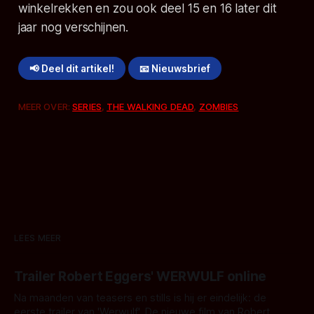
winkelrekken en zou ook deel 15 en 16 later dit
jaar nog verschijnen.
📢 Deel dit artikel!
📧 Nieuwsbrief
MEER OVER:
SERIES
,
THE WALKING DEAD
,
ZOMBIES
LEES MEER
Trailer Robert Eggers' WERWULF online
Na maanden van teasers en stills is hij er eindelijk: de
eerste trailer van 'Werwulf'. De nieuwe film van Robert