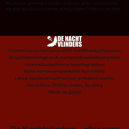
series uit het duistere of horrorgenre. Als
Wil je jouw gruwelijke hobby dolgraag delen met mensen
die een aardappelschilmes al eng vinden? Probeer ze eens
op te warmen met een instapmodel horrorfilm.
Door Marloes Keeris, Gerben Prins
Colofon
Vacatures
Contact
RSS Feed
Bluesky
Mastodon
Shop
Steam
Instagram
Activiteiten
Boeken
Bordspellen
Comics
Gadget
Horrortips
Infographics
Korte Horrorverhalen
Korte Horrorfilms
Lokaal Spookverhaal
Premium artikelen
Columns
Horrorfilms 2026
No Geeks, No Glory
Werkt op
Ghost