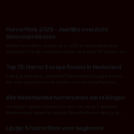
Horrorfilms 2026 - Jaarlijks overzicht
bioscoopreleases
Welke horrorfilms draaien er in 2026 in de Nederlandse
bioscopen? In dit overzicht vind je nu al bijna 50 horror- en
aanverwante films.
Door Frank Mulder
Top 15: Horror Escape Rooms in Nederland
Laat jij je wel eens opsluiten? Deze Horror Escape Rooms
zijn zeer geschikt om te spelen voor horrorliefhebbers.
Door Janita van Leeuwen
Alle Nederlandse horrorseries om te bingen
Herfstdip? Ideaal moment om één van deze 7 duistere
Nederlandse series te bingen! Bij nederhorror denk je al
snel aan horrorfilms, waarschijnlijk specifiek aan De Lift,
Door Frank Mulder
Amsterdamned of The Johnsons. Maar Nederlandse horror
Lijstje: 5 horrorfilms voor beginners
is niet beperkt tot films. Hier een aantal Nederlandse tv-