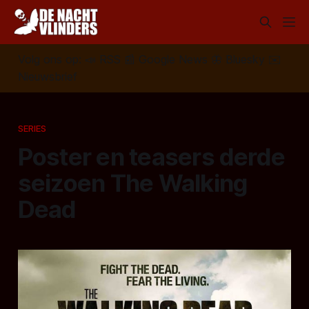
Volg ons op:
📣
RSS
📰
Google News
🦋
Bluesky
✉️
Nieuwsbrief
SERIES
Poster en teasers derde
seizoen The Walking
Dead