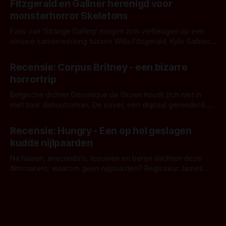
Fitzgerald en Gallner herenigd voor
het het al raden?)... de weerwolf. Kijk je mee?
monsterhorror Skeletons
Fans van 'Strange Darling' mogen zich verheugen op een
nieuwe samenwerking tussen Willa Fitzgerald, Kyle Gallner
en regisseur J.T. Mollner. Binnenkort zijn ze te zien in
Door Thomas Vanbrabant
'Skeletons', een nieuwe creature feature waarvoor de
Recensie: Corpus Britney - een bizarre
opnames zijn gestart in Australië.
horrortrip
Belgische dichter Dominique de Groen houdt zich niet in
met haar debuutroman. De cover, een digitaal gerenderd en
bizar muterend lichaam tegen een pastelroze- en blauwe
Door Aafke van Pelt
achtergrond, belooft iets kleurrijks maar onheilspellends,
Recensie: Hungry - Een op hol geslagen
iets ongrijpbaars. En dat maakt De Groen met ieder woord
kudde nijlpaarden
waar.
Na haaien, anaconda's, leeuwen en beren dachten deze
filmmakers: waarom geen nijlpaarden? Regisseur James
Nunn doet het gewoon en aan ons om te oordelen of dat
Door Michel van Dam
goed uitpakt met Hungry of niet.