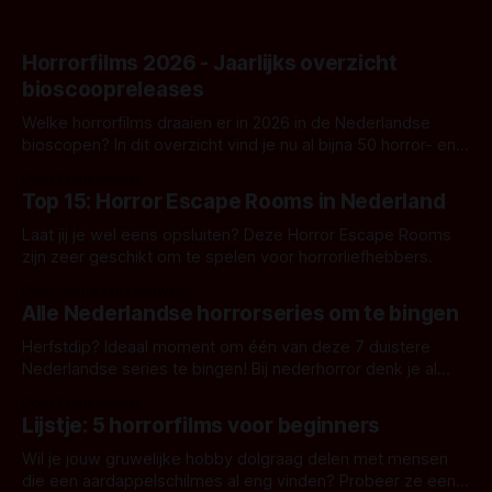
Horrorfilms 2026 - Jaarlijks overzicht
bioscoopreleases
Welke horrorfilms draaien er in 2026 in de Nederlandse
bioscopen? In dit overzicht vind je nu al bijna 50 horror- en
aanverwante films.
Door Frank Mulder
Top 15: Horror Escape Rooms in Nederland
Laat jij je wel eens opsluiten? Deze Horror Escape Rooms
zijn zeer geschikt om te spelen voor horrorliefhebbers.
Door Janita van Leeuwen
Alle Nederlandse horrorseries om te bingen
Herfstdip? Ideaal moment om één van deze 7 duistere
Nederlandse series te bingen! Bij nederhorror denk je al
snel aan horrorfilms, waarschijnlijk specifiek aan De Lift,
Door Frank Mulder
Amsterdamned of The Johnsons. Maar Nederlandse horror
Lijstje: 5 horrorfilms voor beginners
is niet beperkt tot films. Hier een aantal Nederlandse tv-
series uit het duistere of horrorgenre. Als
Wil je jouw gruwelijke hobby dolgraag delen met mensen
die een aardappelschilmes al eng vinden? Probeer ze eens