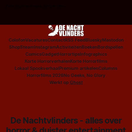
op te warmen met een instapmodel horrorfilm.
Door Marloes Keeris, Gerben Prins
Colofon
Vacatures
Contact
RSS Feed
Bluesky
Mastodon
Shop
Steam
Instagram
Activiteiten
Boeken
Bordspellen
Comics
Gadget
Horrortips
Infographics
Korte Horrorverhalen
Korte Horrorfilms
Lokaal Spookverhaal
Premium artikelen
Columns
Horrorfilms 2026
No Geeks, No Glory
Werkt op
Ghost
De Nachtvlinders - alles over
horror & duister entertainment