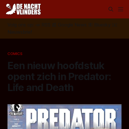
Volg ons op:
📣
RSS
📰
Google News
🦋
Bluesky
✉️
Nieuwsbrief
COMICS
Een nieuw hoofdstuk
opent zich in Predator:
Life and Death