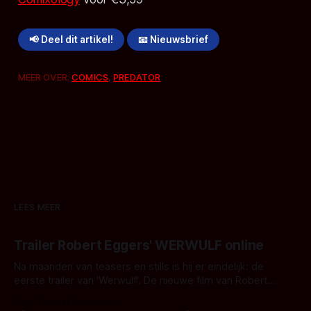
📢 Deel dit artikel!
📧 Nieuwsbrief
MEER OVER:
COMICS
,
PREDATOR
LEES MEER
Trailer Robert Eggers' WERWULF online
Na maanden van teasers en stills is hij er eindelijk: de
eerste trailer van 'Werwulf'. De nieuwe film van Robert
Eggers toont - zoals we van hem kennen - een rauwe en
Door Thomas Vanbrabant
kille stijl vol folklore en mythe. Het topic deze keer is (kon